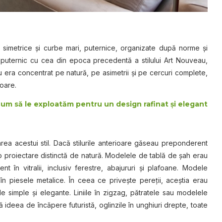
le, simetrice şi curbe mari, puternice, organizate după norme şi
ast puternic cu cea din epoca precedentă a stilului Art Nouveau,
era concentrat pe natură, pe asimetrii şi pe cercuri complete,
toare.
. Cum să le exploatăm pentru un design rafinat şi elegant
rea acestui stil. Dacă stilurile anterioare găseau preponderent
 o proiectare distinctă de natură. Modelele de tablă de şah erau
 în vitralii, inclusiv ferestre, abajururi şi plafoane. Modele
n piesele metalice. În ceea ce priveşte pereţii, aceştia erau
simple şi elegante. Liniile în zigzag, pătratele sau modelele
ră ideea de încăpere futuristă, oglinzile în unghiuri drepte, toate