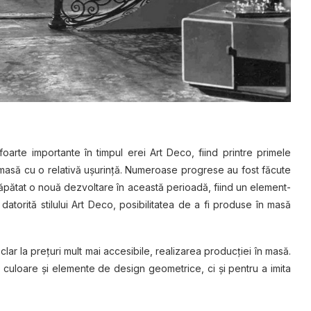
 foarte importante în timpul erei Art Deco, fiind printre primele
 masă cu o relativă uşurinţă. Numeroase progrese au fost făcute
ăpătat o nouă dezvoltare în această perioadă, fiind un element-
datorită stilului Art Deco, posibilitatea de a fi produse în masă
clar la preţuri mult mai accesibile, realizarea producţiei în masă.
e culoare şi elemente de design geometrice, ci şi pentru a imita