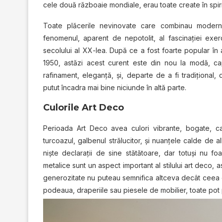
cele două războaie mondiale, erau toate create în spiri
Toate plăcerile nevinovate care combinau modern
fenomenul, aparent de nepotolit, al fascinaţiei exerc
secolului al XX-lea. După ce a fost foarte popular în a
1950, astăzi acest curent este din nou la modă, capt
rafinament, eleganţă, şi, departe de a fi tradiţional,
putut încadra mai bine niciunde în altă parte.
Culorile Art Deco
Perioada Art Deco avea culori vibrante, bogate, ca
turcoazul, galbenul strălucitor, şi nuanţele calde de a
nişte declaraţii de sine stătătoare, dar totuşi nu f
metalice sunt un aspect important al stilului art deco, as
generozitate nu puteau semnifica altceva decât ceea c
podeaua, draperiile sau piesele de mobilier, toate pot