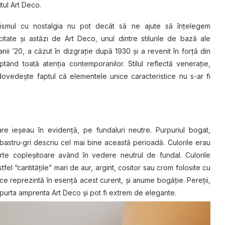
tul Art Deco.
ismul cu nostalgia nu pot decât să ne ajute să înţelegem
itate şi astăzi de Art Deco, unul dintre stilurile de bază ale
nii ’20, a căzut în dizgraţie după 1930 şi a revenit în forţă din
ând toată atenţia contemporanilor. Stilul reflectă veneraţie,
 dovedeşte faptul că elementele unice caracteristice nu s-ar fi
re ieşeau în evidenţă, pe fundaluri neutre. Purpuriul bogat,
lbastru-gri descriu cel mai bine această perioadă. Culorile erau
oarte copleşitoare având în vedere neutrul de fundal. Culorile
tfel “cantităţile” mari de aur, argint, cositor sau crom folosite cu
e reprezintă în esenţă acest curent, şi anume bogăţie. Pereţii,
 purta amprenta Art Deco şi pot fi extrem de elegante.