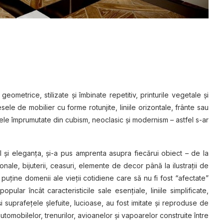
ometrice, stilizate şi îmbinate repetitiv, printurile vegetale şi
sele de mobilier cu forme rotunjite, liniile orizontale, frânte sau
tele împrumutate din cubism, neoclasic şi modernism – astfel s-ar
xul şi eleganţa, şi-a pus amprenta asupra fiecărui obiect – de la
ale, bijuterii, ceasuri, elemente de decor până la ilustraţii de
 puţine domenii ale vieţii cotidiene care să nu fi fost “afectate”
ular încât caracteristicile sale esenţiale, liniile simplificate,
i suprafeţele şlefuite, lucioase, au fost imitate şi reproduse de
omobilelor, trenurilor, avioanelor şi vapoarelor construite între