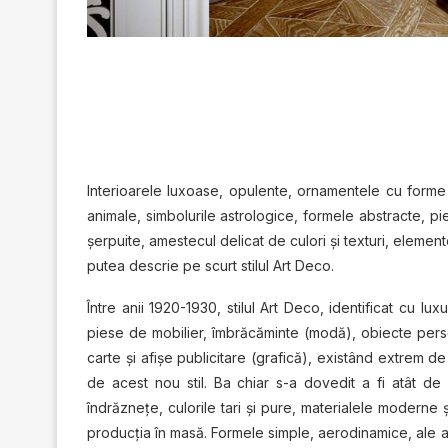
Interioarele luxoase, opulente, ornamentele cu forme ge
animale, simbolurile astrologice, formele abstracte, pie
şerpuite, amestecul delicat de culori şi texturi, elemen
putea descrie pe scurt stilul Art Deco.
Între anii 1920-1930, stilul Art Deco, identificat cu lu
piese de mobilier, îmbrăcăminte (modă), obiecte person
carte şi afişe publicitare (grafică), existând extrem de
de acest nou stil. Ba chiar s-a dovedit a fi atât de pop
îndrăzneţe, culorile tari şi pure, materialele moderne ş
producţia în masă. Formele simple, aerodinamice, ale aut