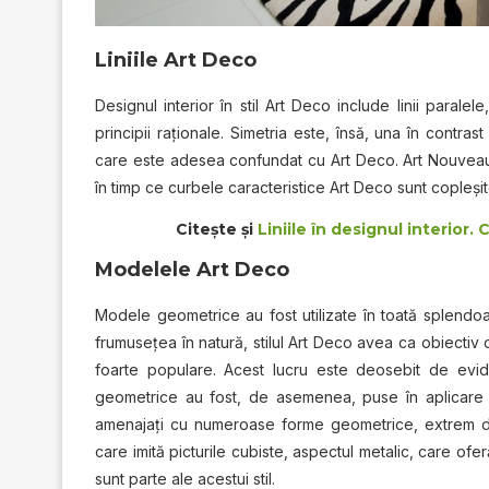
Liniile Art Deco
Designul interior în stil Art Deco include linii parale
principii raţionale. Simetria este, însă, una în contr
care este adesea confundat cu Art Deco. Art Nouveau 
în timp ce curbele caracteristice Art Deco sunt copleşi
Citeşte şi
Liniile în designul interior
Modelele Art Deco
Modele geometrice au fost utilizate în toată splendoa
frumuseţea în natură, stilul Art Deco avea ca obiectiv
foarte populare. Acest lucru este deosebit de evident
geometrice au fost, de asemenea, puse în aplicare î
amenajaţi cu numeroase forme geometrice, extrem de 
care imită picturile cubiste, aspectul metalic, care ofe
sunt parte ale acestui stil.