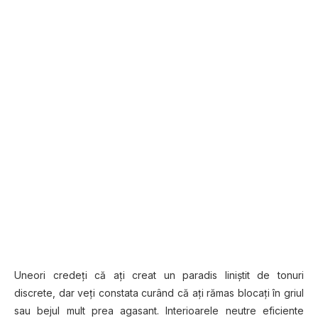
Uneori credeți că ați creat un paradis liniștit de tonuri
discrete, dar veți constata curând că ați rămas blocați în griul
sau bejul mult prea agasant. Interioarele neutre eficiente