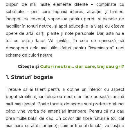
dispun de mai multe elemente diferite – combinate cu
subtilitate – prin care imprimă interes, atracție și farmec.
Începeți cu covorul, vopseaua pentru pereți și piesele de
mobilier în tonuri neutre, și apoi aduceți-le la viață cu câteva
opere de artă, cărți, plante și note personale. Dar, asta nu e
tot ce puteți face! Vă invităm, în cele ce urmează, să
descoperiți cele mai utile sfaturi pentru ”înseninarea” unei
scheme de culori neutre:
Citeşte şi
Culori neutre… dar care, bej sau gri?
1. Straturi bogate
Trebuie să ai talent pentru a obține un interior cu aspect
bogat stratificat, iar folosirea neutrelor face această sarcină
mult mai ușoară. Poate tocmai de aceea sunt preferate atunci
când vine vorba de amenajări interioare. Pentru că nu dau
prea multe bătăi de cap. Un covor din fibre naturale (cu cât
mai mare cu atât mai bine), cum ar fi unul de iută, va susține