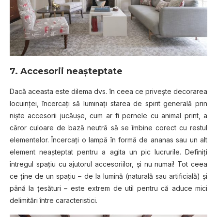
7. Accesorii neașteptate
Dacă aceasta este dilema dvs. în ceea ce privește decorarea
locuinței, încercați să luminați starea de spirit generală prin
niște accesorii jucăușe, cum ar fi pernele cu animal print, a
căror culoare de bază neutră să se îmbine corect cu restul
elementelor. Încercați o lampă în formă de ananas sau un alt
element neașteptat pentru a agita un pic lucrurile. Definiți
întregul spațiu cu ajutorul accesoriilor, și nu numai! Tot ceea
ce ține de un spațiu – de la lumină (naturală sau artificială) și
până la țesături – este extrem de util pentru că aduce mici
delimitări între caracteristici.