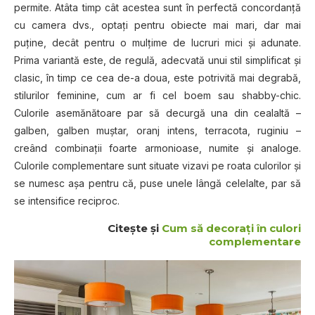
permite. Atâta timp cât acestea sunt în perfectă concordanță
cu camera dvs., optați pentru obiecte mai mari, dar mai
puține, decât pentru o mulțime de lucruri mici și adunate.
Prima variantă este, de regulă, adecvată unui stil simplificat și
clasic, în timp ce cea de-a doua, este potrivită mai degrabă,
stilurilor feminine, cum ar fi cel boem sau shabby-chic.
Culorile asemănătoare par să decurgă una din cealaltă –
galben, galben muștar, oranj intens, terracota, ruginiu –
creând combinații foarte armonioase, numite și analoge.
Culorile complementare sunt situate vizavi pe roata culorilor și
se numesc așa pentru că, puse unele lângă celelalte, par să
se intensifice reciproc.
Citeşte şi
Cum să decorați în culori
complementare