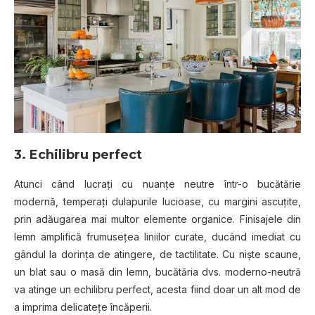
3. Echilibru perfect
Atunci când lucrați cu nuanțe neutre într-o bucătărie
modernă, temperați dulapurile lucioase, cu margini ascuțite,
prin adăugarea mai multor elemente organice. Finisajele din
lemn amplifică frumusețea liniilor curate, ducând imediat cu
gândul la dorința de atingere, de tactilitate. Cu niște scaune,
un blat sau o masă din lemn, bucătăria dvs. moderno-neutră
va atinge un echilibru perfect, acesta fiind doar un alt mod de
a imprima delicatețe încăperii.