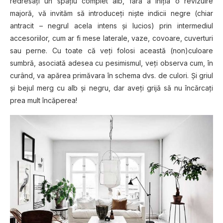
redresați un spațiu complet alb, fără a iniția o revizuire
majoră, vă invităm să introduceți niște indicii negre (chiar
antracit – negrul acela intens și lucios) prin intermediul
accesoriilor, cum ar fi mese laterale, vaze, covoare, cuverturi
sau perne. Cu toate că veți folosi această (non)culoare
sumbră, asociată adesea cu pesimismul, veți observa cum, în
curând, va apărea primăvara în schema dvs. de culori. Și griul
și bejul merg cu alb și negru, dar aveți grijă să nu încărcați
prea mult încăperea!