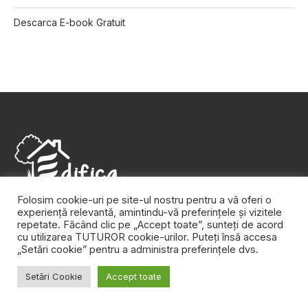
Descarca E-book Gratuit
Folosim cookie-uri pe site-ul nostru pentru a vă oferi o
Aici găsești sfaturi practice de design şi decoraţiuni
experiență relevantă, amintindu-vă preferințele și vizitele
repetate. Făcând clic pe „Accept toate”, sunteți de acord
interioare, dar și inspiraţie pentru colţul tău de natură. Edifica
cu utilizarea TUTUROR cookie-urilor. Puteți însă accesa
este agenda ta zilnică pentru casă, pentru grădină, pentru tot
„Setări cookie” pentru a administra preferințele dvs.
ce te înconjoară şi îţi face viaţa mai frumoasă.
Setări Cookie
Accept toate
URMĂREȘTE-NE PE FACEBOOK