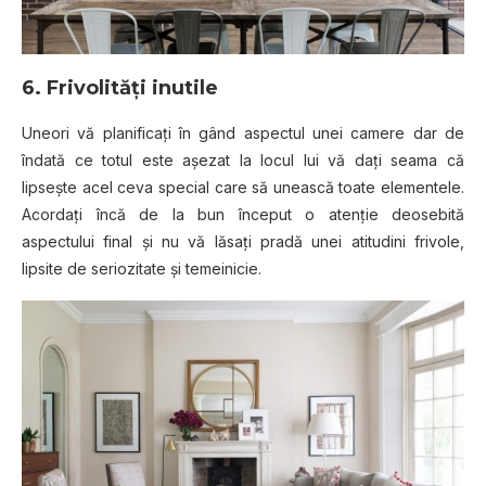
6. Frivolități inutile
Uneori vă planificați în gând aspectul unei camere dar de
îndată ce totul este așezat la locul lui vă dați seama că
lipsește acel ceva special care să unească toate elementele.
Acordați încă de la bun început o atenție deosebită
aspectului final și nu vă lăsați pradă unei atitudini frivole,
lipsite de seriozitate și temeinicie.