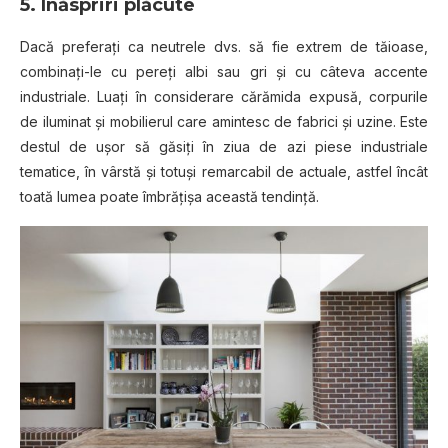
5. Înăspriri plăcute
Dacă preferați ca neutrele dvs. să fie extrem de tăioase,
combinați-le cu pereți albi sau gri și cu câteva accente
industriale. Luați în considerare cărămida expusă, corpurile
de iluminat și mobilierul care amintesc de fabrici și uzine. Este
destul de ușor să găsiți în ziua de azi piese industriale
tematice, în vârstă și totuși remarcabil de actuale, astfel încât
toată lumea poate îmbrățișa această tendință.