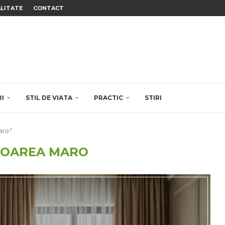
ALITATE
CONTACT
RI
STIL DE VIATA
PRACTIC
STIRI
aro"
LOAREA MARO