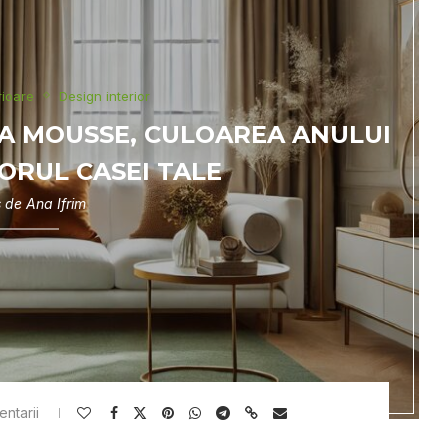
rioare
Design interior
A MOUSSE, CULOAREA ANULUI
CORUL CASEI TALE
s de
Ana Ifrim
ntarii