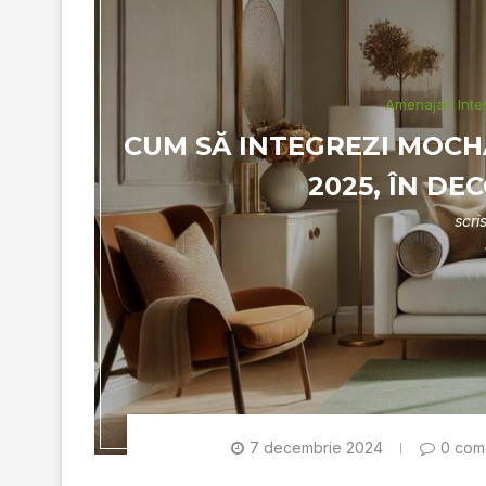
Amenajari Inte
CUM SĂ INTEGREZI MOCH
2025, ÎN DE
scri
7 decembrie 2024
0 come