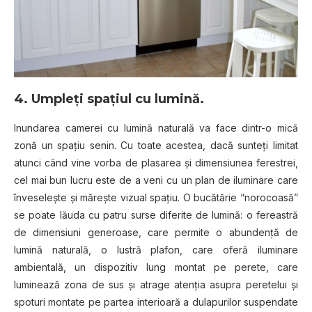
4. Umpleți spațiul cu lumină.
Inundarea camerei cu lumină naturală va face dintr-o mică
zonă un spațiu senin. Cu toate acestea, dacă sunteți limitat
atunci când vine vorba de plasarea și dimensiunea ferestrei,
cel mai bun lucru este de a veni cu un plan de iluminare care
înveseleşte și măreşte vizual spațiu. O bucătărie “norocoasă”
se poate lăuda cu patru surse diferite de lumină: o fereastră
de dimensiuni generoase, care permite o abundenţă de
lumină naturală, o lustră plafon, care oferă iluminare
ambientală, un dispozitiv lung montat pe perete, care
luminează zona de sus și atrage atenția asupra peretelui și
spoturi montate pe partea interioară a dulapurilor suspendate