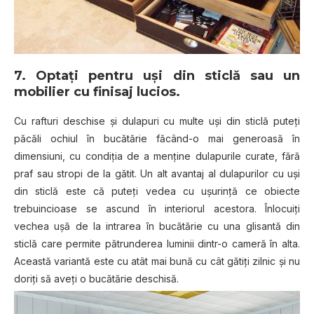
7. Optaţi pentru uşi din sticlă sau un
mobilier cu finisaj lucios
.
Cu rafturi deschise şi dulapuri cu multe uşi din sticlă puteţi
păcăli ochiul în bucătărie făcând-o mai generoasă în
dimensiuni, cu condiţia de a menține dulapurile curate, fără
praf sau stropi de la gătit. Un alt avantaj al dulapurilor cu uși
din sticlă este că puteți vedea cu ușurință ce obiecte
trebuincioase se ascund în interiorul acestora. Înlocuiţi
vechea uşă de la intrarea în bucătărie cu una glisantă din
sticlă care permite pătrunderea luminii dintr-o cameră în alta.
Această variantă este cu atât mai bună cu cât gătiţi zilnic şi nu
doriţi să aveţi o bucătărie deschisă.