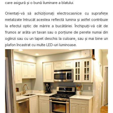
care asigură şi o bună iluminare a blatului.
Orientaţi-vă să achiziţionaţi electrocasnice cu suprafeţe
metalizate întrucât acestea reflectă lumina şi astfel contribuie
la efectul optic de mărire a bucătăriei. Închipuiţi-vă cât de
frumos ar arăta un tavan sau o porţiune de perete numai din
oglinzi sau cu un tapet deschis la culoare, sau şi mai bine un
plafon încastrat cu multe LED-uri luminoase.