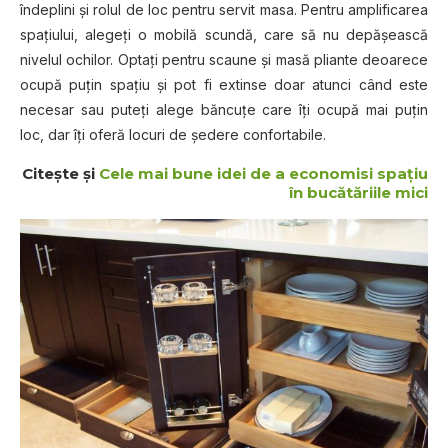
îndeplini şi rolul de loc pentru servit masa. Pentru amplificarea
spaţiului, alegeţi o mobilă scundă, care să nu depăşească
nivelul ochilor. Optaţi pentru scaune şi masă pliante deoarece
ocupă puţin spaţiu şi pot fi extinse doar atunci când este
necesar sau puteţi alege băncuţe care îți ocupă mai puțin
loc, dar îți oferă locuri de ședere confortabile.
Citește și
Cele mai bune idei de a economisi spațiu
în bucătăriile mici