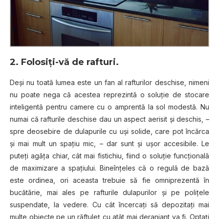
2. Folosiţi-vă de rafturi.
Deși nu toată lumea este un fan al rafturilor deschise, nimeni
nu poate nega că acestea reprezintă o soluție de stocare
inteligentă pentru camere cu o amprentă la sol modestă. Nu
numai că rafturile deschise dau un aspect aerisit şi deschis, –
spre deosebire de dulapurile cu uși solide, care pot încărca
şi mai mult un spațiu mic, – dar sunt şi ușor accesibile. Le
puteţi agăţa chiar, cât mai fistichiu, fiind o soluţie funcţională
de maximizare a spaţiului. Bineînţeles că o regulă de bază
este ordinea, ori aceasta trebuie să fie omniprezentă în
bucătărie, mai ales pe rafturile dulapurilor şi pe poliţele
suspendate, la vedere. Cu cât încercaţi să depozitaţi mai
multe obiecte pe un răftuleţ cu atât mai deranjant va fi. Optaţi