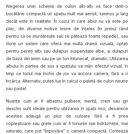
Alegerea unei scheme de culori alb-alb va face dintr-o
bucătărie compactă un spaţiu mult mai aerisit, luminos și larg
decât este în realitate. În cazul în care albul nu vă este pe
plac, din diverse motive lesne de înţeles (în primul rând
pentru că se murdăreşte sau se pătează foarte repede), sau
doriţi un sistem care oferă mai multă dramă vizuală, optaţi
pentru pereți albi sau dulapuri suspendate albe, și dulapuri
de bază din lemn sau pe un ton întunecat, dramatic. Utilizarea
albului în partea de sus a spaţiului va mări efectul vizual, în
timp ce tonul mai închis de jos va ancora camera, fără a o
încărca. Alternativ, puteţi lua în calcul o paletă de culori neutre
sau pastel.
Nuanţe cum ar fi albastru pulbere, mentă, crem sau gri
deschis sunt ideale pentru utilizarea în spații mici, deoarece
acestea adaugă un plus de culoare fără a fi prea
copleşitoare sau grele cum ar fi tonurile mai îndrăznețe, mai
saturate, care pot “împovăra” o cameră compactă. Contează