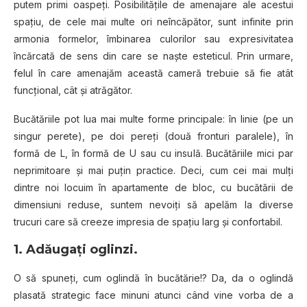
putem primi oaspeţi. Posibilităţile de amenajare ale acestui
spaţiu, de cele mai multe ori neîncăpător, sunt infinite prin
armonia formelor, îmbinarea culorilor sau expresivitatea
încărcată de sens din care se naşte esteticul. Prin urmare,
felul în care amenajăm această cameră trebuie să fie atât
funcţional, cât şi atrăgător.
Bucătăriile pot lua mai multe forme principale: în linie (pe un
singur perete), pe doi pereți (două fronturi paralele), în
formă de L, în formă de U sau cu insulă. Bucătăriile mici par
neprimitoare şi mai puţin practice. Deci, cum cei mai mulţi
dintre noi locuim în apartamente de bloc, cu bucătării de
dimensiuni reduse, suntem nevoiţi să apelăm la diverse
trucuri care să creeze impresia de spaţiu larg şi confortabil.
1. Adăugaţi oglinzi.
O să spuneţi, cum oglindă în bucătărie!? Da, da o oglindă
plasată strategic face minuni atunci când vine vorba de a