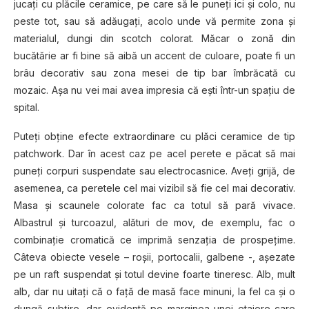
jucaţi cu plăcile ceramice, pe care să le puneţi ici şi colo, nu
peste tot, sau să adăugaţi, acolo unde vă permite zona şi
materialul, dungi din scotch colorat. Măcar o zonă din
bucătărie ar fi bine să aibă un accent de culoare, poate fi un
brâu decorativ sau zona mesei de tip bar îmbrăcată cu
mozaic. Așa nu vei mai avea impresia că ești într-un spațiu de
spital.
Puteţi obține efecte extraordinare cu plăci ceramice de tip
patchwork. Dar în acest caz pe acel perete e păcat să mai
puneţi corpuri suspendate sau electrocasnice. Aveţi grijă, de
asemenea, ca peretele cel mai vizibil să fie cel mai decorativ.
Masa și scaunele colorate fac ca totul să pară vivace.
Albastrul și turcoazul, alături de mov, de exemplu, fac o
combinație cromatică ce imprimă senzația de prospețime.
Câteva obiecte vesele – roșii, portocalii, galbene -, aşezate
pe un raft suspendat și totul devine foarte tineresc. Alb, mult
alb, dar nu uitaţi că o față de masă face minuni, la fel ca și o
dungă subțire, dar evidentă pe marginea unei etajere care