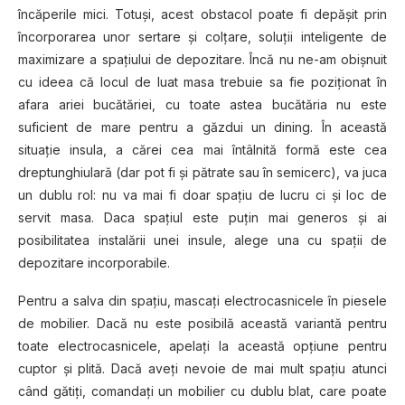
încăperile mici. Totuşi, acest obstacol poate fi depășit prin
încorporarea unor sertare şi colţare, soluții inteligente de
maximizare a spaţiului de depozitare. Încă nu ne-am obişnuit
cu ideea că locul de luat masa trebuie sa fie poziţionat în
afara ariei bucătăriei, cu toate astea bucătăria nu este
suficient de mare pentru a găzdui un dining. În această
situaţie insula, a cărei cea mai întâlnită formă este cea
dreptunghiulară (dar pot fi şi pătrate sau în semicerc), va juca
un dublu rol: nu va mai fi doar spaţiu de lucru ci şi loc de
servit masa. Daca spaţiul este puţin mai generos şi ai
posibilitatea instalării unei insule, alege una cu spaţii de
depozitare incorporabile.
Pentru a salva din spaţiu, mascaţi electrocasnicele în piesele
de mobilier. Dacă nu este posibilă această variantă pentru
toate electrocasnicele, apelaţi la această opţiune pentru
cuptor şi plită. Dacă aveţi nevoie de mai mult spaţiu atunci
când gătiţi, comandaţi un mobilier cu dublu blat, care poate