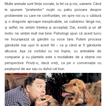
Multe animale sunt ființe sociale, la fel ca și noi, oamenii. Când
le spunem ”prietenilor” noștri cu patru picioare despre
problemele cu care ne confruntăm, vin spre noi cu o căldură
și o dragoste aproape inexplicabile, se cuibăresc lângă noi,
și astfel, ne simțim înțeleși și acceptați. Dar, există și un alt
motiv: ne simțim mult mai bine. Psihologii spun că acest lucru
ne încurajează să gândim cu voce tare. Putem procesa
gândurile mai ușor în acest fel – ca și când ar fi gândurile
altcuiva. Așa că vorbitul cu noi înșine, cu animalele de
companie și cu plantele este o modalitate de a obține noi
perspective. Priviți-o, dacă vreți, ca pe o conversație cu
peștișorul de aur sau cu duhul cel bun.