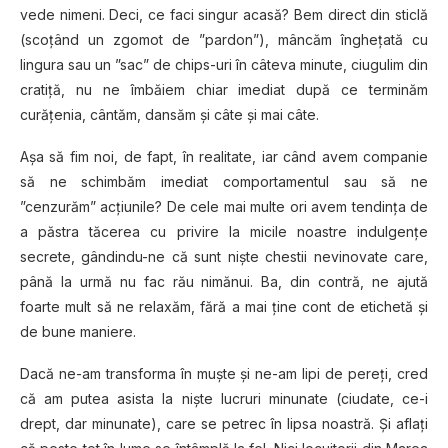
vede nimeni. Deci, ce faci singur acasă? Bem direct din sticlă
(scoțând un zgomot de ”pardon”), mâncăm înghețată cu
lingura sau un ”sac” de chips-uri în câteva minute, ciugulim din
cratiță, nu ne îmbăiem chiar imediat după ce terminăm
curățenia, cântăm, dansăm și câte și mai câte.
Așa să fim noi, de fapt, în realitate, iar când avem companie
să ne schimbăm imediat comportamentul sau să ne
”cenzurăm” acțiunile? De cele mai multe ori avem tendința de
a păstra tăcerea cu privire la micile noastre indulgențe
secrete, gândindu-ne că sunt niște chestii nevinovate care,
până la urmă nu fac rău nimănui. Ba, din contră, ne ajută
foarte mult să ne relaxăm, fără a mai ține cont de etichetă și
de bune maniere.
Dacă ne-am transforma în muște și ne-am lipi de pereți, cred
că am putea asista la niște lucruri minunate (ciudate, ce-i
drept, dar minunate), care se petrec în lipsa noastră. Și aflați