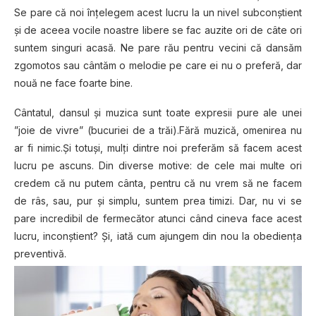
Se pare că noi înțelegem acest lucru la un nivel subconștient
și de aceea vocile noastre libere se fac auzite ori de câte ori
suntem singuri acasă. Ne pare rău pentru vecini că dansăm
zgomotos sau cântăm o melodie pe care ei nu o preferă, dar
nouă ne face foarte bine.
Cântatul, dansul și muzica sunt toate expresii pure ale unei
”joie de vivre” (bucuriei de a trăi).Fără muzică, omenirea nu
ar fi nimic.Și totuși, mulți dintre noi preferăm să facem acest
lucru pe ascuns. Din diverse motive: de cele mai multe ori
credem că nu putem cânta, pentru că nu vrem să ne facem
de râs, sau, pur și simplu, suntem prea timizi. Dar, nu vi se
pare incredibil de fermecător atunci când cineva face acest
lucru, inconștient? Și, iată cum ajungem din nou la obediența
preventivă.