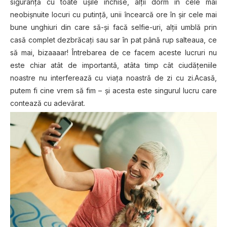
siguranță cu toate ușile închise, alții dorm în cele mai
neobișnuite locuri cu putință, unii încearcă ore în șir cele mai
bune unghiuri din care să-și facă selfie-uri, alții umblă prin
casă complet dezbrăcați sau sar în pat până rup salteaua, ce
să mai, bizaaaar! Întrebarea de ce facem aceste lucruri nu
este chiar atât de importantă, atâta timp cât ciudățeniile
noastre nu interferează cu viața noastră de zi cu zi.Acasă,
putem fi cine vrem să fim – și acesta este singurul lucru care
contează cu adevărat.