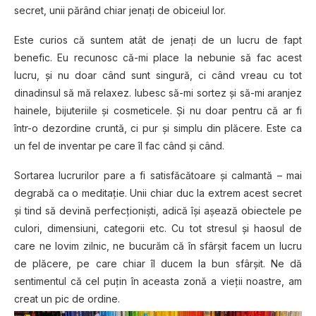
secret, unii părând chiar jenați de obiceiul lor.
Este curios că suntem atât de jenați de un lucru de fapt
benefic. Eu recunosc că-mi place la nebunie să fac acest
lucru, și nu doar când sunt singură, ci când vreau cu tot
dinadinsul să mă relaxez. Iubesc să-mi sortez și să-mi aranjez
hainele, bijuteriile și cosmeticele. Și nu doar pentru că ar fi
într-o dezordine cruntă, ci pur și simplu din plăcere. Este ca
un fel de inventar pe care îl fac când și când.
Sortarea lucrurilor pare a fi satisfăcătoare și calmantă – mai
degrabă ca o meditație. Unii chiar duc la extrem acest secret
și tind să devină perfecționiști, adică își așează obiectele pe
culori, dimensiuni, categorii etc. Cu tot stresul și haosul de
care ne lovim zilnic, ne bucurăm că în sfârșit facem un lucru
de plăcere, pe care chiar îl ducem la bun sfârșit. Ne dă
sentimentul că cel puțin în aceasta zonă a vieții noastre, am
creat un pic de ordine.