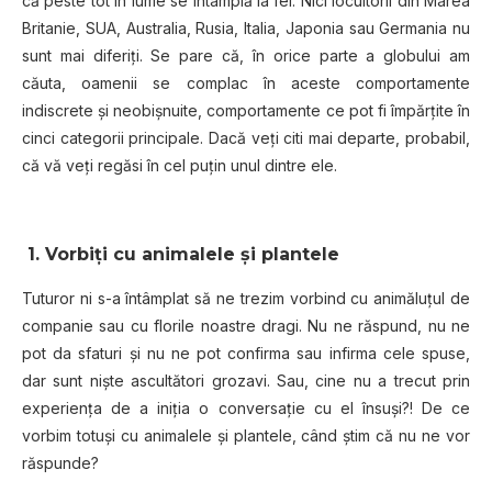
că peste tot în lume se întâmplă la fel. Nici locuitorii din Marea
Britanie, SUA, Australia, Rusia, Italia, Japonia sau Germania nu
sunt mai diferiți. Se pare că, în orice parte a globului am
căuta, oamenii se complac în aceste comportamente
indiscrete și neobișnuite, comportamente ce pot fi împărțite în
cinci categorii principale. Dacă veți citi mai departe, probabil,
că vă veți regăsi în cel puțin unul dintre ele.
1. Vorbiți cu animalele și plantele
Tuturor ni s-a întâmplat să ne trezim vorbind cu animăluțul de
companie sau cu florile noastre dragi. Nu ne răspund, nu ne
pot da sfaturi și nu ne pot confirma sau infirma cele spuse,
dar sunt niște ascultători grozavi. Sau, cine nu a trecut prin
experiența de a iniția o conversație cu el însuși?! De ce
vorbim totuși cu animalele și plantele, când știm că nu ne vor
răspunde?