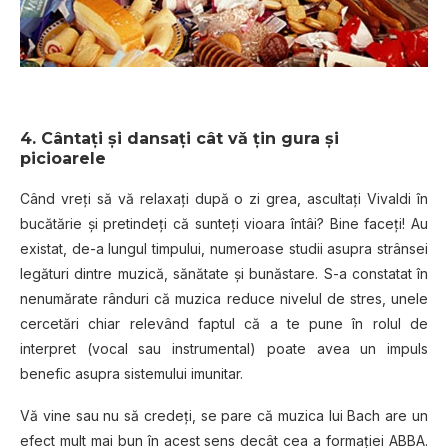
4. Cântați și dansați cât vă țin gura și
picioarele
Când vreți să vă relaxați după o zi grea, ascultați Vivaldi în
bucătărie și pretindeți că sunteți vioara întâi? Bine faceți! Au
existat, de-a lungul timpului, numeroase studii asupra strânsei
legături dintre muzică, sănătate și bunăstare. S-a constatat în
nenumărate rânduri că muzica reduce nivelul de stres, unele
cercetări chiar relevând faptul că a te pune în rolul de
interpret (vocal sau instrumental) poate avea un impuls
benefic asupra sistemului imunitar.
Vă vine sau nu să credeți, se pare că muzica lui Bach are un
efect mult mai bun în acest sens decât cea a formației ABBA.