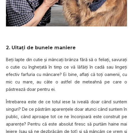
2. Uitați de bunele maniere
Beți lapte din cutie și mâncați brânza fără să o feliați, savurați
o cutie cu înghețată în timp ce vă lăfăiți în cadă sau lingeți
efectiv farfuria cu mâncare? Ei bine, aflați că toți oamenii, cu
mic cu mare, au câte o astfel de meteahnă pe care o
păstrează doar pentru ei.
Întrebarea este de ce totul iese la iveală doar când suntem
singuri? De ce păstrăm aparențele doar atunci când suntem în
public, când aproape tot ce ne înconjoară este construit pe
aparențe? Pentru că este absolut firesc să purtăm haine mai
lejere (sau să ne dezbrăcăm de tot) și să mâncăm ce vrem și