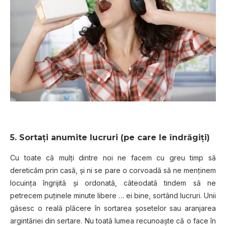
5. Sortați anumite lucruri (pe care le îndrăgiți)
Cu toate că mulți dintre noi ne facem cu greu timp să
dereticăm prin casă, și ni se pare o corvoadă să ne menținem
locuința îngrijită și ordonată, câteodată tindem să ne
petrecem puținele minute libere … ei bine, sortând lucruri. Unii
găsesc o reală plăcere în sortarea șosetelor sau aranjarea
argintăriei din sertare. Nu toată lumea recunoaște că o face în