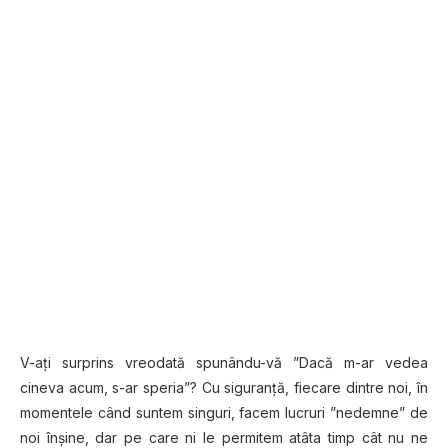
V-ați surprins vreodată spunându-vă ”Dacă m-ar vedea
cineva acum, s-ar speria”? Cu siguranță, fiecare dintre noi, în
momentele când suntem singuri, facem lucruri ”nedemne” de
noi înșine, dar pe care ni le permitem atâta timp cât nu ne