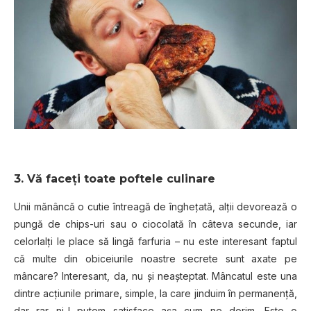
3. Vă faceți toate poftele culinare
Unii mănâncă o cutie întreagă de înghețată, alții devorează o
pungă de chips-uri sau o ciocolată în câteva secunde, iar
celorlalți le place să lingă farfuria – nu este interesant faptul
că multe din obiceiurile noastre secrete sunt axate pe
mâncare? Interesant, da, nu și neașteptat. Mâncatul este una
dintre acțiunile primare, simple, la care jinduim în permanență,
dar rar ni-l putem satisface așa cum ne dorim. Este o