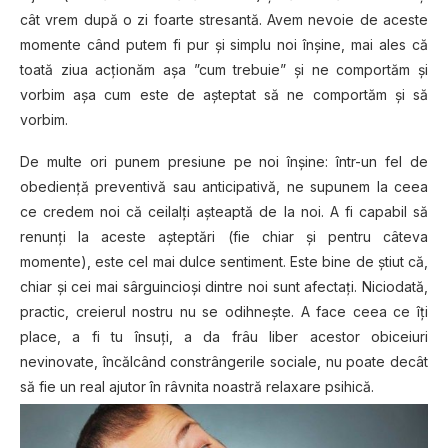
cât vrem după o zi foarte stresantă. Avem nevoie de aceste
momente când putem fi pur și simplu noi înșine, mai ales că
toată ziua acționăm așa ”cum trebuie” și ne comportăm și
vorbim așa cum este de așteptat să ne comportăm și să
vorbim.
De multe ori punem presiune pe noi înșine: într-un fel de
obediență preventivă sau anticipativă, ne supunem la ceea
ce credem noi că ceilalți așteaptă de la noi. A fi capabil să
renunți la aceste așteptări (fie chiar și pentru câteva
momente), este cel mai dulce sentiment. Este bine de știut că,
chiar și cei mai sârguincioși dintre noi sunt afectați. Niciodată,
practic, creierul nostru nu se odihnește. A face ceea ce îți
place, a fi tu însuți, a da frâu liber acestor obiceiuri
nevinovate, încălcând constrângerile sociale, nu poate decât
să fie un real ajutor în râvnita noastră relaxare psihică.