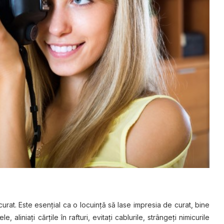
curat. Este esenţial ca o locuinţă să lase impresia de curat, bine
ele, aliniaţi cărţile în rafturi, evitaţi cablurile, strângeţi nimicurile