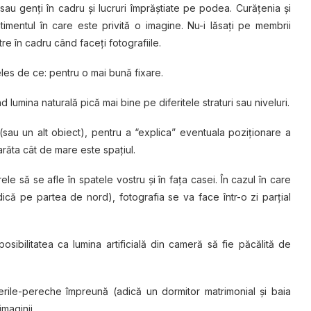
sau genţi în cadru şi lucruri împrăştiate pe podea. Curăţenia şi
imentul în care este privită o imagine. Nu-i lăsaţi pe membrii
re în cadru când faceţi fotografiile.
eles de ce: pentru o mai bună fixare.
nd lumina naturală pică mai bine pe diferitele straturi sau niveluri.
au un alt obiect), pentru a “explica” eventuala poziţionare a
arăta cât de mare este spaţiul.
rele să se afle în spatele vostru şi în faţa casei. În cazul în care
dică pe partea de nord), fotografia se va face într-o zi parțial
posibilitatea ca lumina artificială din cameră să fie păcălită de
erile-pereche împreună (adică un dormitor matrimonial și baia
maginii.