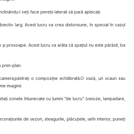
nclinându-l veţi face pereții laterali să pară aplecaţi.
ectiv larg. Acest lucru va crea distorsiune, în special în cazul
iste și prosoape. Acest lucru va arăta că spațiul nu este părăsit, ba
n prim-plan.
 camera;păstraţi o compoziție echilibrată.O vază, un scaun sau
me imaginii.
etați zonele întunecate cu lumini “de lucru” (veioze, lampadare,
ecoraţiunile de sezon, steagurile, plăcuţele, iarîn interior, puneţi