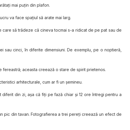
arătaţi mai puțin din plafon.
lucru va face spaţiul să arate mai larg.
nte care să trădeze că cineva tocmai s-a ridicat de pe pat sau de
rei sau cinci, în diferite dimensiuni. De exemplu, pe o noptieră,
e fereastră; aceasta creează o stare de spirit prietenos.
teristici arhitecturale, cum ar fi un șemineu.
ferit din zi, aşa că fiţi pe fază chiar şi 12 ore întregi pentru a
un pic din tavan. Fotografierea a trei pereți creează un efect de