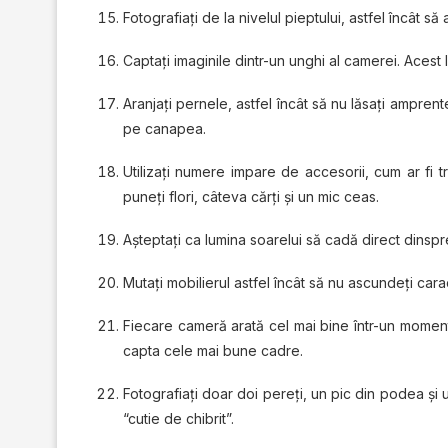
Fotografiaţi de la nivelul pieptului, astfel încât să 
Captaţi imaginile dintr-un unghi al camerei. Acest 
Aranjaţi pernele, astfel încât să nu lăsaţi ampre
pe canapea.
Utilizați numere impare de accesorii, cum ar fi t
puneţi flori, câteva cărți și un mic ceas.
Așteptați ca lumina soarelui să cadă direct dinspr
Mutaţi mobilierul astfel încât să nu ascundeţi carac
Fiecare cameră arată cel mai bine într-un moment di
capta cele mai bune cadre.
Fotografiaţi doar doi pereţi, un pic din podea şi 
“cutie de chibrit”.