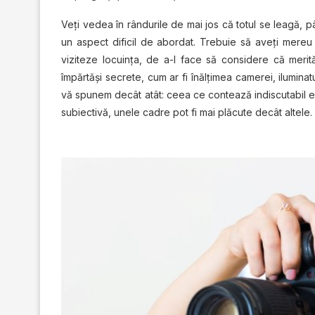
Veţi vedea în rândurile de mai jos că totul se leagă, p
un aspect dificil de abordat. Trebuie să aveţi mereu 
viziteze locuinţa, de a-l face să considere că merită
împărtăși secrete, cum ar fi înălțimea camerei, iluminat
vă spunem decât atât: ceea ce contează indiscutabil es
subiectivă, unele cadre pot fi mai plăcute decât altele.