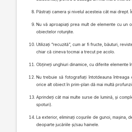
Păstrați camera și nivelul acesteia cât mai drept. Î
Nu vă aproapiaţi prea mult de elemente cu un obi
obiectelor rotunjite.
Utilizați “recuzită”, cum ar fi fructe, băuturi, rev
chiar că cineva tocmai a trecut pe acolo.
Obțineți unghiuri dinamice, cu diferite elemente î
Nu trebuie să fotografiaţi întotdeauna întreaga
orice alt obiect în prim-plan dă mai multă profunzi
Aprindeţi cât mai multe surse de lumină, și compl
spoturi).
La exterior, eliminaţi coşurile de gunoi, maşina, d
deoparte jucăriile și/sau hainele.