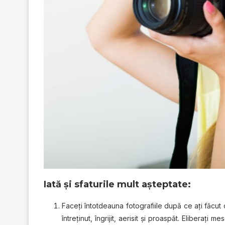
Iată şi sfaturile mult aşteptate:
Faceţi întotdeauna fotografiile după ce aţi făcut 
întreţinut, îngrijit, aerisit şi proaspăt. Eliberaţi mes