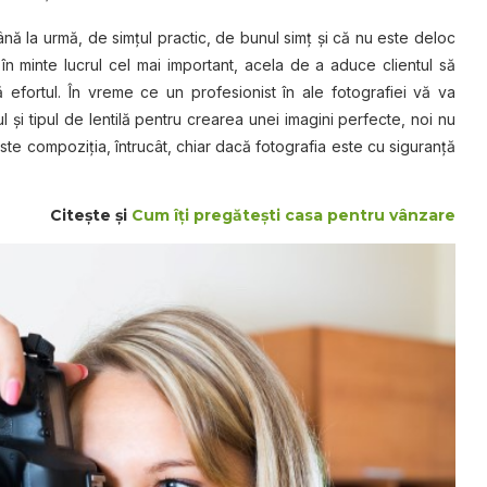
ână la urmă, de simţul practic, de bunul simţ şi că nu este deloc
în minte lucrul cel mai important, acela de a aduce clientul să
 efortul. În vreme ce un profesionist în ale fotografiei vă va
ul și tipul de lentilă pentru crearea unei imagini perfecte, noi nu
te compoziția, întrucât, chiar dacă fotografia este cu siguranță
Citeşte şi
Cum îţi pregăteşti casa pentru vânzare