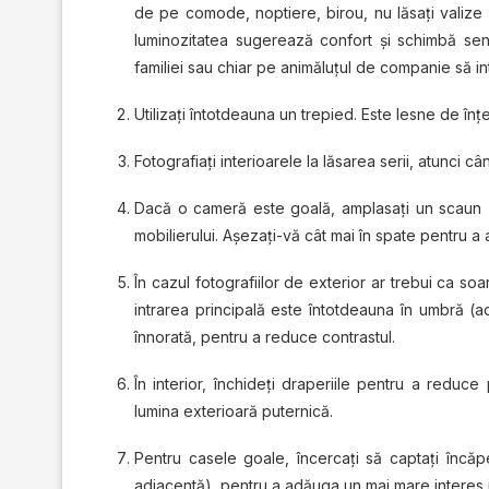
de pe comode, noptiere, birou, nu lăsaţi valize 
luminozitatea sugerează confort şi schimbă sent
familiei sau chiar pe animăluţul de companie să int
Utilizați întotdeauna un trepied. Este lesne de înţ
Fotografiaţi interioarele la lăsarea serii, atunci câ
Dacă o cameră este goală, amplasaţi un scaun (s
mobilierului. Aşezaţi-vă cât mai în spate pentru a 
În cazul fotografiilor de exterior ar trebui ca soa
intrarea principală este întotdeauna în umbră (a
înnorată, pentru a reduce contrastul.
În interior, închideți draperiile pentru a reduce 
lumina exterioară puternică.
Pentru casele goale, încercați să captaţi încăp
adiacentă), pentru a adăuga un mai mare interes i