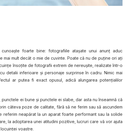
l cunoaşte foarte bine: fotografiile ataşate unui anunţ aduc
ite mai mult decât o mie de cuvinte. Poate că nu de puţine ori aţi
cuinţe însoţite de fotografii extrem de nereuşite, realizate într-o
u detalii inferioare şi personaje surprinse în cadru. Nimic mai
fectul ar putea fi exact opusul, adică alungarea potenţialilor
, punctele ei bune şi punctele ei slabe, dar asta nu înseamnă că
prin câteva poze de calitate, fără să ne ferim sau să ascundem
referim neapărat la un aparat foarte performant sau la solide
re, la adoptarea unei atitudini pozitive, lucruri care vă vor ajuta
 locuinţei voastre.