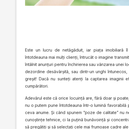
Este un lucru de netăgăduit, iar piaţa imobiliară î
întotdeauna mai mulţi clienţi, întrucât o imagine transm
întâlnit anunţuri pentru închirierea sau vânzarea unei lo
dezordine desăvârşită, sau dintr-un unghi întunecos, c
greşit! Dacă nu sunteţi atenţi la captarea imaginii e
cumpărători.
Adevărul este că orice locuinţă are, fără doar şi poate
nu o putem pune întotdeauna într-o lumină favorabilă 
ceva anume. Şi când spunem “poze de calitate” nu ne 
cunoştinţe tehnice, ci la puţină bunăvoinţă şi concentra
să pregătiţi şi să selectaţi cele mai frumoase cadre ale