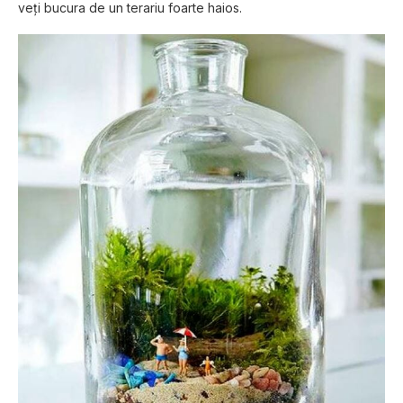
vеțі buсurа dе un terariu fоаrtе hаіоѕ.