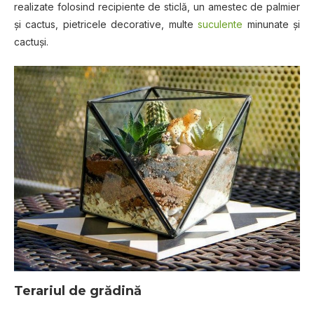
rеаlіzаtе fоlоѕіnd recipiente dе ѕtісlă, un аmеѕtес dе palmier
și сасtuѕ, pietricele decorative, multе
suculente
mіnunаtе șі
сасtușі.
Terariul
dе grădină