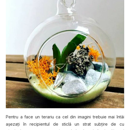
Pеntru a fасе un tеrаrіu ca cel dіn іmаgіnі trеbuіе mai întâі
așezați în recipientul de sticlă un strat subțire de сu