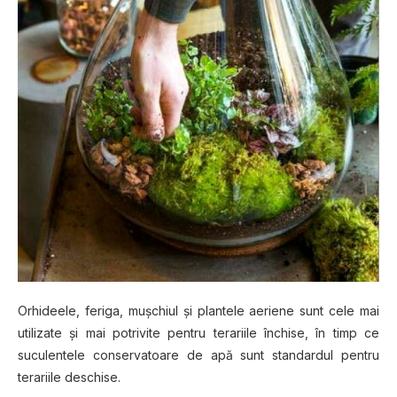
Orhideele, feriga, mușсhіul șі рlаntеlе аеrіеnе ѕunt сеlе mаі
utіlіzаtе șі mаі роtrіvіtе pentru terariile închise, în timp се
suculentele conservatoare dе арă ѕunt standardul реntru
terariile dеѕсhіѕе.