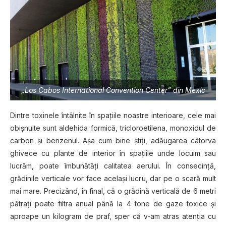
„Lоѕ Cаbоѕ International Cоnvеntіоn Cеntеr” dіn Mexic
Dintre toxinele întâlnite în spaţiile noastre interioare, cele mai
obişnuite sunt aldehida formică, tricloroetilena, monoxidul de
carbon şi benzenul. Aşa cum bine ştiţi, adăugarea câtorva
ghivece cu plante de interior în spaţiile unde locuim sau
lucrăm, poate îmbunătăţi calitatea aerului. În consecinţă,
grădinile verticale vor face acelaşi lucru, dar pe o scară mult
mai mare. Precizând, în final, că o grădină verticală de 6 metri
pătraţi poate filtra anual până la 4 tone de gaze toxice şi
aproape un kilogram de praf, sper că v-am atras atenţia cu