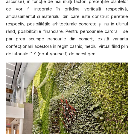
ascunse), în funcţie de mai mulţi factori: pretenţiile plantelor
ce vor fi integrate în grădina verticală respectivă,
amplasamentul şi materialul din care este construit peretele
respectiv, posibilităţile arhitecturale concrete şi, nu în ultimul
rând, posibilităţile financiare. Pentru persoanele cărora li se
par prea scumpe panourile din comerţ, există varianta
confecţionării acestora în regim casnic, mediul virtual fiind plin
de tutoriale DIY (do-it-yourself) de acest gen.