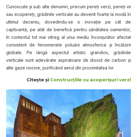
Cunoscute şi sub alte denumiri, precum pereţi verzi, pereţi vii
sau ecopereţi, grădinile verticale au devenit foarte la modă în
ultimul deceniu, dovedindu-se o inovaţie pe cât de
captivantă, pe atât de benefică pentru sănătatea oamenilor,
în contextul tot mai vitreg al unui mediu înconjurător afectat
consistent de fenomenele poluării atmosferice şi încălzirii
globale. Pe lângă aspectul artistic grandios, grădinile
verticale sunt adevărate aspiratoare de dioxid de carbon şi
alte gaze nocive, purificând aerul din proximitatea lor.
Citeşte şi
Construcţiile cu acoperişuri verzi