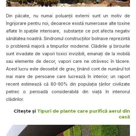
Din păcate, nu numai poluanţii externi sunt un motiv de
îngrijorare pentru noi, deoarece există numeroase alte toxine
aflate în spaţiile interioare, substanţe ce pot afecta negativ
sănătatea noastră. Sindromul construcţiilor bolnave reprezintă
o problemă majoră a timpurilor moderne. Clădirile şi birourile
sunt invadate de vapori toxici invizibili, emanaţi de la mobilă
sau elemente de decor, vapori care ne otrăvesc în tăcere.
Acest lucru este deosebit de grav, ţinând cont de numărul tot
mai mare de persoane care lucrează în interior; un raport
recent estimează că 80-90% din populaţia ţărilor civilizate
petrec o perioadă considerabilă din viaţă în interiorul
clădirilor.
Citeşte şi
Tipuri de plante care purifică aerul din
casă