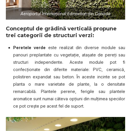
Aeroportul Internaţional Edmonton din Canada
Conceptul de grădină verticală propune
trei categorii de structuri verzi:
Peretele verde
este realizat din diverse module sau
panouri preplantate cu vegetaţie, ataşate de pereţi sau
structuri independente. Aceste module pot fi
confecţionate din diferite materiale: PVC, ceramică,
polistiren expandat sau beton. În aceste incinte se pot
planta o mare varietate de plante, la o densitate
remarcabilă. Plantele perene, ferigile sau plantele
aromatice sunt numai câteva opţiuni din mulţimea speciilor
ce pot creşte pe acest fel de suport.