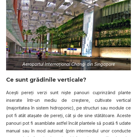
Aeroportul Internaţional Changi din Singapore
Ce sunt grădinile verticale?
Aceşti pereţi verzi sunt nişte panouri cuprinzând plante
inserate într-un mediu de creştere, cultivate vertical
(majoritatea în sistem hidroponic), pe structuri sau module ce
pot fi atât ataşate de pereţi, cât şi de sine stătătoare. Aceste
panouri pot fi asamblate astfel încât plantele să poată fi udate
manual sau în mod automat (prin intermediul unor conducte