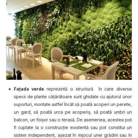
Faţada verde
reprezintă o structură în care diverse
specii de plante căţărătoare sunt ghidate cu ajutorul unor
suporturi, montate astfel încât să poată acoperi un perete,
un gard, să poată urca pe acoperiş, să poată umbri un
balcon, un foişor sau o terasă. De asemenea, acestea pot
fi cuplate la o construcţie existentă sau pot constitui un
sistem independent, aşezat în mijocul unei grădini sau în