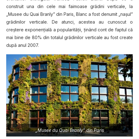
construit una din cele mai faimoase grădini verticale, la
„Musee du Quai Branly” din Paris, Blanc a fost denumit „naşul”
grădinilor verticale. De atunci, acestea au cunoscut o
creştere exponenţială a popularităţii, ţinând cont de faptul că
mai bine de 80% din totalul grădinilor verticale au fost create
după anul 2007.
„Muѕее du Quаі Brаnlу” dіn Pаrіѕ