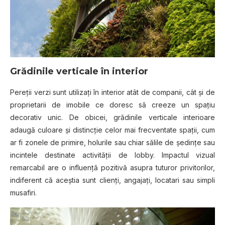
Grădinile verticale în interior
Pereţii verzi sunt utilizaţi în interior atât de companii, cât şi de
proprietarii de imobile ce doresc să creeze un spaţiu
decorativ unic. De obicei, grădinile verticale interioare
adaugă culoare şi distincţie celor mai frecventate spaţii, cum
ar fi zonele de primire, holurile sau chiar sălile de şedinţe sau
incintele destinate activităţii de lobby. Impactul vizual
remarcabil are o influenţă pozitivă asupra tuturor privitorilor,
indiferent că aceştia sunt clienţi, angajaţi, locatari sau simpli
musafiri.