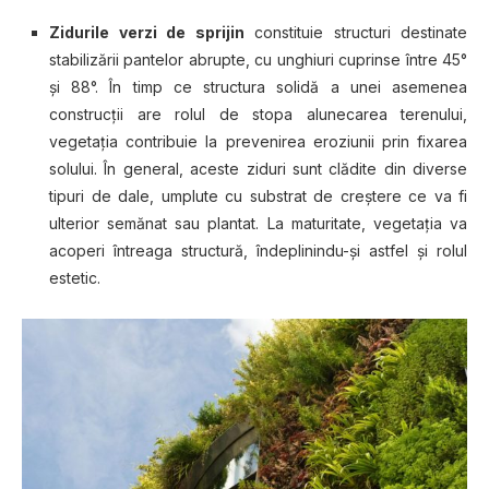
Zidurile verzi de sprijin
constituie structuri destinate
stabilizării pantelor abrupte, cu unghiuri cuprinse între 45°
şi 88°. În timp ce structura solidă a unei asemenea
construcţii are rolul de stopa alunecarea terenului,
vegetaţia contribuie la prevenirea eroziunii prin fixarea
solului. În general, aceste ziduri sunt clădite din diverse
tipuri de dale, umplute cu substrat de creştere ce va fi
ulterior semănat sau plantat. La maturitate, vegetaţia va
acoperi întreaga structură, îndeplinindu-şi astfel şi rolul
estetic.