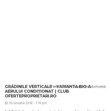
GRĂDINILE VERTICALE – VARIANTA BIO A
AUTENTIFICĂ-TE PENTRU A RĂSPUNDE
AERULUI CONDIȚIONAT | CLUB
OFERTEPROPRIETARI.RO
30 ianuarie 2018 - 7:19 pm