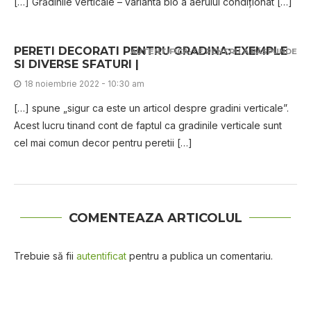
[…] Grădinile verticale – varianta bio a aerului condiționat […]
PERETI DECORATI PENTRU GRADINA: EXEMPLE
AUTENTIFICĂ-TE PENTRU A RĂSPUNDE
SI DIVERSE SFATURI |
18 noiembrie 2022 - 10:30 am
[…] spune „sigur ca este un articol despre gradini verticale”.
Acest lucru tinand cont de faptul ca gradinile verticale sunt
cel mai comun decor pentru peretii […]
COMENTEAZA ARTICOLUL
Trebuie să fii
autentificat
pentru a publica un comentariu.