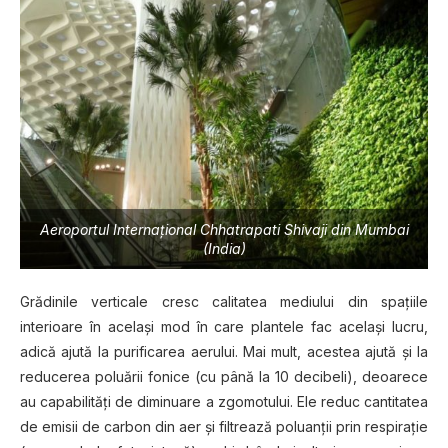
Aeroportul Internaţional Chhatrapati Shivaji din Mumbai
(India)
Grădinile verticale cresc calitatea mediului din spaţiile
interioare în acelaşi mod în care plantele fac acelaşi lucru,
adică ajută la purificarea aerului. Mai mult, acestea ajută şi la
reducerea poluării fonice (cu până la 10 decibeli), deoarece
au capabilităţi de diminuare a zgomotului. Ele reduc cantitatea
de emisii de carbon din aer şi filtrează poluanţii prin respiraţie