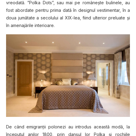
vreodată. ”Polka Dots”, sau mai pe românește bulinele, au
fost abordate pentru prima dată în designul vestimentar, în a
doua jumătate a secolului al XIX-lea, fiind ulterior preluate și
în amenajările interioare.
De când emigranții polonezi au introdus această modă, la
începutul anilor 1800, prin dansul lor Polka și rochiile