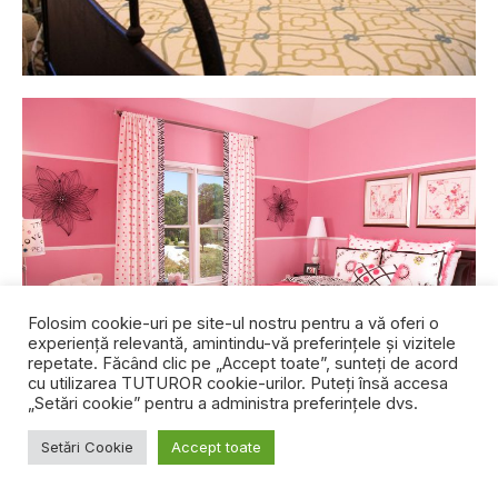
Folosim cookie-uri pe site-ul nostru pentru a vă oferi o
experiență relevantă, amintindu-vă preferințele și vizitele
repetate. Făcând clic pe „Accept toate”, sunteți de acord
cu utilizarea TUTUROR cookie-urilor. Puteți însă accesa
„Setări cookie” pentru a administra preferințele dvs.
Chiar și spațiile grandioase, cu mare pompă, au
Setări Cookie
Accept toate
nevoie de un moment de distracție ici și colo.
În cazul
în care aveți un spațiu cu multe antichități, ornamente, și