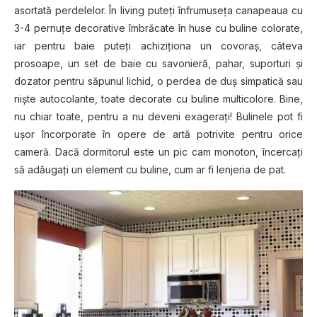
asortată perdelelor. În living puteți înfrumuseța canapeaua cu
3-4 pernuțe decorative îmbrăcate în huse cu buline colorate,
iar pentru baie puteți achiziționa un covoraș, câteva
prosoape, un set de baie cu savonieră, pahar, suporturi și
dozator pentru săpunul lichid, o perdea de duș simpatică sau
niște autocolante, toate decorate cu buline multicolore. Bine,
nu chiar toate, pentru a nu deveni exagerați! Bulinele pot fi
ușor încorporate în opere de artă potrivite pentru orice
cameră. Dacă dormitorul este un pic cam monoton, încercați
să adăugați un element cu buline, cum ar fi lenjeria de pat.