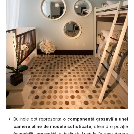
Bulinele pot reprezenta
o componentă grozavă a unei
camere pline de modele sofisticate
, oferind o poziție
favorabilă, proaspătă și jucăușă. Luați-le în considerare