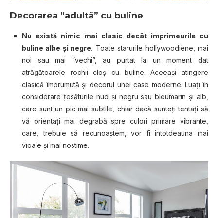
Decorarea ”adultă” cu buline
Nu există nimic mai clasic decât imprimeurile cu
buline albe și negre.
Toate starurile hollywoodiene, mai
noi sau mai ”vechi”, au purtat la un moment dat
atrăgătoarele rochii cloș cu buline. Aceeași atingere
clasică împrumută și decorul unei case moderne. Luați în
considerare țesăturile nud și negru sau bleumarin și alb,
care sunt un pic mai subtile, chiar dacă sunteți tentați să
vă orientați mai degrabă spre culori primare vibrante,
care, trebuie să recunoaștem, vor fi întotdeauna mai
vioaie și mai nostime.