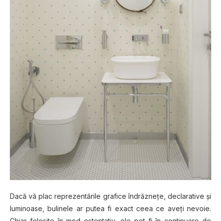
Dacă vă plac reprezentările grafice îndrăznețe, declarative și
luminoase, bulinele ar putea fi exact ceea ce aveți nevoie.
Chiar folosite în mod ostentativ, ele pot fi în continuare de