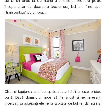
de la un birou la dormitorul unui băiețel. Modelul poate
începe chiar de deasupra tocului ușii, bulinele fiind apoi
”transportate” pe un scaun.
Chiar și tapițarea unei canapele sau a fotoliilor este o idee
bună! Dacă dormitorul tinde să fie anost și neinteresant,
încercați să adăugați elemente tapițate cu buline, dar nu mai