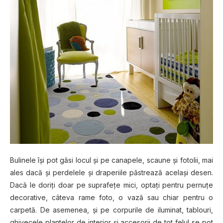
Bulinele își pot găsi locul și pe canapele, scaune și fotolii, mai
ales dacă și perdelele și draperiile păstrează același desen.
Dacă le doriți doar pe suprafețe mici, optați pentru pernuțe
decorative, câteva rame foto, o vază sau chiar pentru o
carpetă. De asemenea, și pe corpurile de iluminat, tablouri,
ghivecele plantelor de interior și accesorii de tot felul se pot