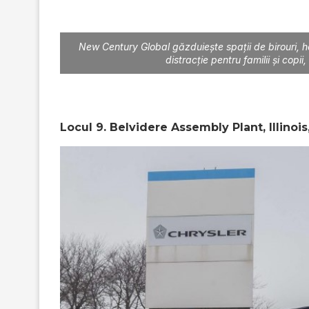
New Century Global găzduiește spații de birouri, ho
distracție pentru familii și copii
Locul 9. Belvidere Assembly Plant, Illinoi