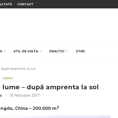
ALITATE
CONTACT
RI
STIL DE VIATA
PRACTIC
STIRI
 după amprenta la sol
Galerii
n lume – după amprenta la sol
ca
15 februarie 2017
2
engdu, China – 200.000 m