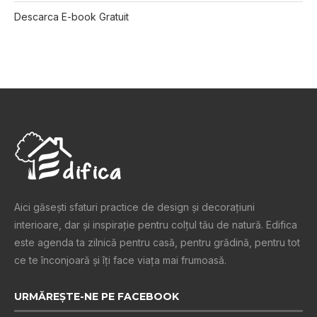
Descarca E-book Gratuit
Aici găsești sfaturi practice de design şi decoraţiuni
interioare, dar și inspiraţie pentru colţul tău de natură. Edifica
este agenda ta zilnică pentru casă, pentru grădină, pentru tot
ce te înconjoară şi îţi face viaţa mai frumoasă.
URMĂREȘTE-NE PE FACEBOOK