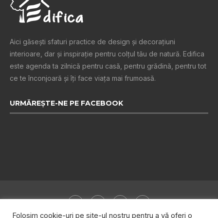
Aici găsești sfaturi practice de design şi decoraţiuni
interioare, dar și inspiraţie pentru colţul tău de natură. Edifica
este agenda ta zilnică pentru casă, pentru grădină, pentru tot
ce te înconjoară şi îţi face viaţa mai frumoasă.
URMĂREȘTE-NE PE FACEBOOK
Folosim cookie-uri pe site-ul nostru pentru a vă oferi o