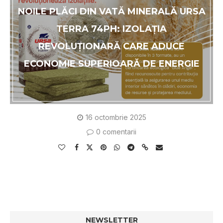
NOILE PLĂCI DIN VATĂ MINERALĂ URSA
TERRA 74PH: IZOLAȚIA
REVOLUȚIONARĂ CARE ADUCE
ECONOMIE SUPERIOARĂ DE ENERGIE
16 octombrie 2025
0 comentarii
NEWSLETTER