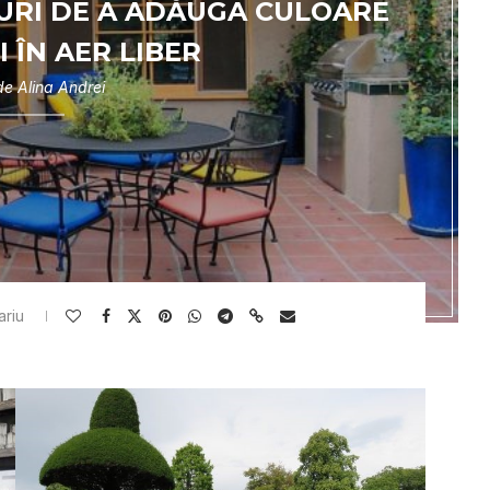
URI DE A ADĂUGA CULOARE
I ÎN AER LIBER
 de
Alina Andrei
ariu