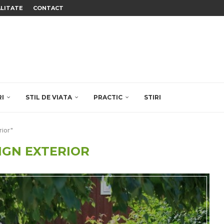
ALITATE
CONTACT
RI
STIL DE VIATA
PRACTIC
STIRI
rior"
IGN EXTERIOR