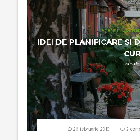
Amenajari Exterioa
IDEI DE PLANIFICARE ŞI
CUR
scris d
26 februarie 2019
2 come