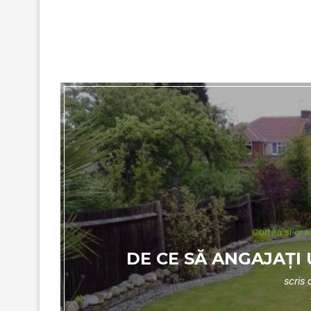
Curtea si gra
DE CE SĂ ANGAJAŢI 
scris