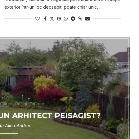
exterior într-un loc deosebit, poate chiar unic, …
dina
Design Exterior
UN ARHITECT PEISAGIST?
 de
Alina Andrei