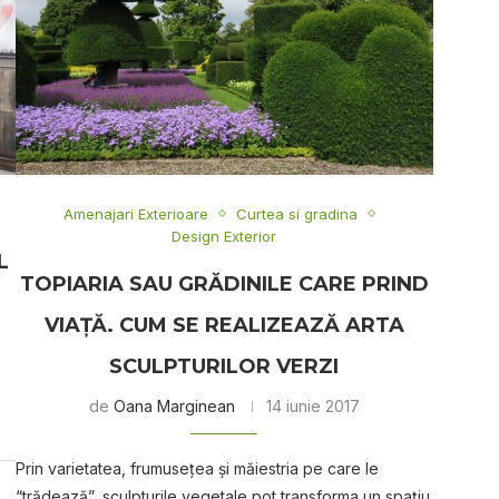
Amenajari Exterioare
Curtea si gradina
Design Exterior
L
TOPIARIA SAU GRĂDINILE CARE PRIND
VIAȚĂ. CUM SE REALIZEAZĂ ARTA
SCULPTURILOR VERZI
de
Oana Marginean
14 iunie 2017
Prin varietatea, frumusețea și măiestria pe care le
“trădează”, sculpturile vegetale pot transforma un spațiu