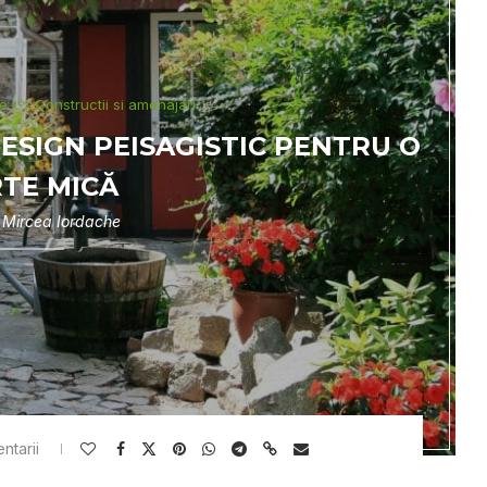
re
Constructii si amenajari
 DESIGN PEISAGISTIC PENTRU O
TE MICĂ
e
Mircea Iordache
ntarii