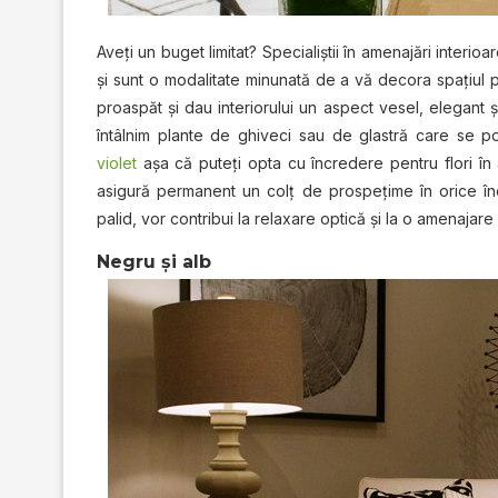
Aveţi un buget limitat? Specialiştii în amenajări interio
și sunt o modalitate minunată de a vă decora spațiul 
proaspăt şi dau interiorului un aspect vesel, elegant şi 
întâlnim plante de ghiveci sau de glastră care se p
violet
aşa că puteţi opta cu încredere pentru flori în
asigură permanent un colţ de prospeţime în orice în
palid, vor contribui la relaxare optică şi la o amenajar
Negru şi alb