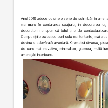
Anul 2018 aduce cu sine o serie de schimbări în amenajări
mai mare în conturarea spaţiului, în decorarea lui, în
decoratori ne spun că totul ţine de contextualiza
Compoziţiile eclectice sunt cele mai tentante, mai ales c
devine o adevărată aventură. Cromatici diverse, piese
de care mai inovative, minimalism, glamour, multă lu
amenajări interioare.