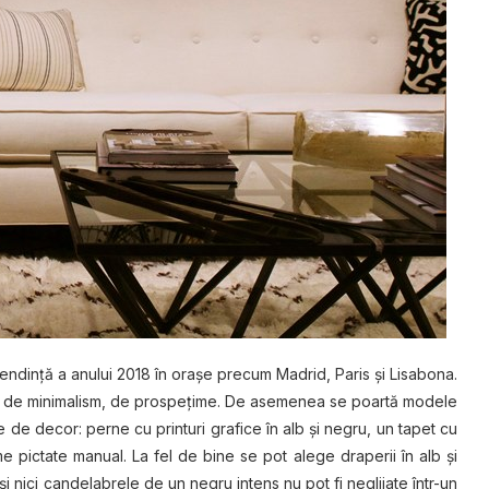
tendinţă a anului 2018 în oraşe precum Madrid, Paris şi Lisabona.
, de minimalism, de prospeţime. De asemenea se poartă modele
 de decor: perne cu printuri grafice în alb şi negru, un tapet cu
pictate manual. La fel de bine se pot alege draperii în alb şi
şi nici candelabrele de un negru intens nu pot fi neglijate într-un