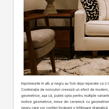
Imprimeurile în alb şi negru au fost deja reperate ca o 
Combinaţia de nonculori creează un efect de modern
geometrice, aşa că, puteţi opta pentru multiple variante
motive geometrice, mese din ceramică cu geometrisme 
negru care vor conferi încăperii o înfăţişare dramatică 