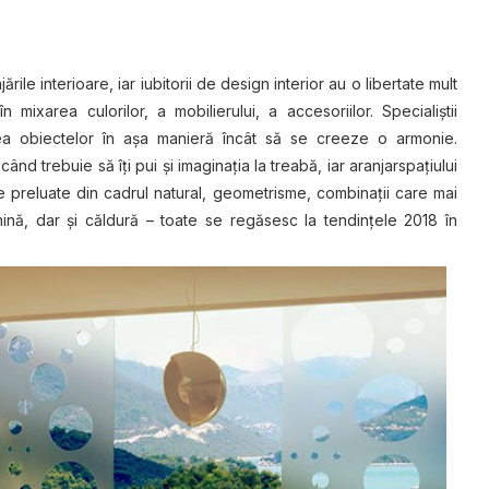
le interioare, iar iubitorii de design interior au o libertate mult
 mixarea culorilor, a mobilierului, a accesoriilor. Specialiştii
rea obiectelor în aşa manieră încât să se creeze o armonie.
ând trebuie să îţi pui şi imaginaţia la treabă, iar aranjarspaţiului
 preluate din cadrul natural, geometrisme, combinaţii care mai
mină, dar şi căldură – toate se regăsesc la tendinţele 2018 în