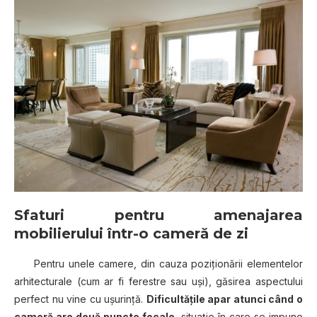
Sfaturi pentru amenajarea
mobilierului într-o cameră de zi
Pentru unele camere, din cauza poziţionării elementelor
arhitecturale (cum ar fi ferestre sau uși), găsirea aspectului
perfect nu vine cu ușurință.
Dificultățile apar atunci când o
cameră are două puncte focale
, situaţie în care se impune