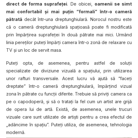
direct de forma suprafeţei
. De obicei,
oamenii se simt
mai confortabil și mai puțin “formali” într-o cameră
pătrată
decât într-una dreptunghiulară. Norocul nostru este
că o cameră dreptunghiulară spaţioasă poate fi modificată
prin împărțirea suprafeţei în două pătrate mai mici. Urmând
linia pereţilor puteţi împărţi camera într-o zonă de relaxare cu
TV și un loc de servit masa.
Puteți opta, de asemenea, pentru astfel de soluții
specializate de diviziune vizuală a spațiului, prin utilizarea
unor rafturi transversale. Acest lucru vă ajută să “faceţi
dreptate” într-o cameră dreptunghiulară, împărțind vizual
zona în pătrate cu funcții diferite. Trebuie să priviţi camera ca
pe o capodoperă, şi să o trataţi la fel cum un artist are grijă
de opera lui de artă. Există, de asemenea, unele trucuri
vizuale care sunt utilizate de artiști pentru a crea efectul de
„adâncime în spațiu”. Puteți utiliza, de asemenea, tehnologia
modernă.