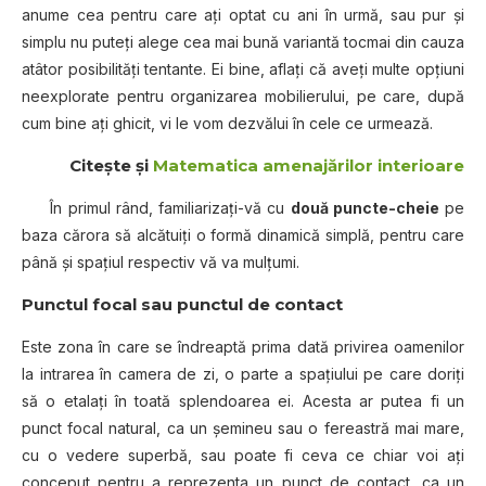
anume cea pentru care aţi optat cu ani în urmă, sau pur şi
simplu nu puteţi alege cea mai bună variantă tocmai din cauza
atâtor posibilităţi tentante. Ei bine, aflaţi că aveți multe opțiuni
neexplorate pentru organizarea mobilierului, pe care, după
cum bine aţi ghicit, vi le vom dezvălui în cele ce urmează.
Citeşte şi
Matematica amenajărilor interioare
În primul rând, familiarizaţi-vă cu
două puncte-cheie
pe
baza cărora să alcătuiţi o formă dinamică simplă, pentru care
până şi spaţiul respectiv vă va mulţumi.
Punctul focal
sau
punctul de contact
Este zona în care se îndreaptă prima dată privirea oamenilor
la intrarea în camera de zi, o parte a spaţiului pe care doriţi
să o etalaţi în toată splendoarea ei. Acesta ar putea fi un
punct focal natural, ca un șemineu sau o fereastră mai mare,
cu o vedere superbă, sau poate fi ceva ce chiar voi aţi
conceput pentru a reprezenta un punct de contact, ca un