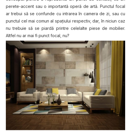
perete-accent sau o importantă operă de artă. Punctul focal
ar trebui să se confunde cu intrarea în camera de zi, sau cu
punctul cel mai comun al spaţiului respectiv, dar, în niciun caz
nu trebuie să se piardă printre celelalte piese de mobilier.
Altfel nu ar mai fi punct focal, nu?