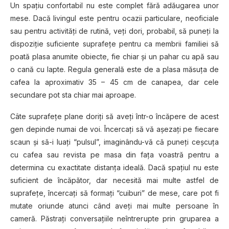
Un spațiu confortabil nu este complet fără adăugarea unor
mese. Dacă livingul este pentru ocazii particulare, neoficiale
sau pentru activităţi de rutină, veți dori, probabil, să puneţi la
dispoziţie suficiente suprafețe pentru ca membrii familiei să
poată plasa anumite obiecte, fie chiar şi un pahar cu apă sau
o cană cu lapte. Regula generală este de a plasa măsuţa de
cafea la aproximativ 35 – 45 cm de canapea, dar cele
secundare pot sta chiar mai aproape.
Câte suprafeţe plane doriţi să aveţi într-o încăpere de acest
gen depinde numai de voi. Încercați să vă aşezaţi pe fiecare
scaun şi să-i luaţi “pulsul”, imaginându-vă că puneţi ceşcuţa
cu cafea sau revista pe masa din faţa voastră pentru a
determina cu exactitate distanţa ideală. Dacă spațiul nu este
suficient de încăpător, dar necesită mai multe astfel de
suprafeţe, încercaţi să formaţi “cuiburi” de mese, care pot fi
mutate oriunde atunci când aveți mai multe persoane în
cameră. Păstrați conversațiile neîntrerupte prin gruparea a