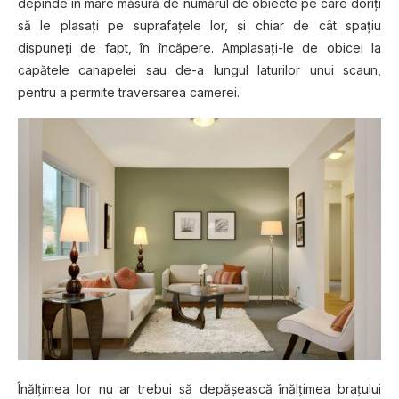
depinde în mare măsură de numărul de obiecte pe care doriţi
să le plasaţi pe suprafațele lor, şi chiar de cât spaţiu
dispuneţi de fapt, în încăpere. Amplasaţi-le de obicei la
capătele canapelei sau de-a lungul laturilor unui scaun,
pentru a permite traversarea camerei.
Înălțimea lor nu ar trebui să depăşească înălțimea brațului