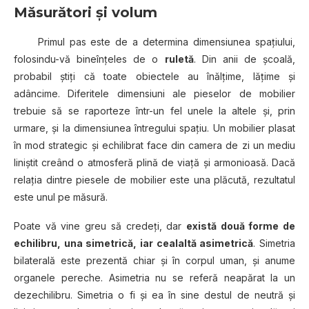
Măsurători şi volum
Primul pas este de a determina dimensiunea spaţiului,
folosindu-vă bineînţeles de o
ruletă
. Din anii de școală,
probabil știți că toate obiectele au înălțime, lățime și
adâncime. Diferitele dimensiuni ale pieselor de mobilier
trebuie să se raporteze într-un fel unele la altele și, prin
urmare, şi la dimensiunea întregului spațiu. Un mobilier plasat
în mod strategic şi echilibrat face din camera de zi un mediu
liniștit creând o atmosferă plină de viață și armonioasă. Dacă
relația dintre piesele de mobilier este una plăcută, rezultatul
este unul pe măsură.
Poate vă vine greu să credeţi, dar
există două forme de
echilibru, una simetrică, iar cealaltă asimetrică
. Simetria
bilaterală este prezentă chiar şi în corpul uman, și anume
organele pereche. Asimetria nu se referă neapărat la un
dezechilibru. Simetria o fi şi ea în sine destul de neutră şi