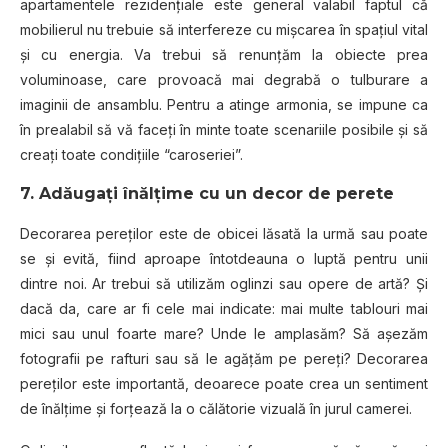
apartamentele rezidenţiale este general valabil faptul că
mobilierul nu trebuie să interfereze cu mișcarea în spațiul vital
şi cu energia. Va trebui să renunțăm la obiecte prea
voluminoase, care provoacă mai degrabă o tulburare a
imaginii de ansamblu. Pentru a atinge armonia, se impune ca
în prealabil să vă faceţi în minte toate scenariile posibile şi să
creați toate condițiile “caroseriei”.
7. Adăugaţi înălțime cu un decor de perete
Decorarea pereților este de obicei lăsată la urmă sau poate
se şi evită, fiind aproape întotdeauna o luptă pentru unii
dintre noi. Ar trebui să utilizăm oglinzi sau opere de artă? Şi
dacă da, care ar fi cele mai indicate: mai multe tablouri mai
mici sau unul foarte mare? Unde le amplasăm? Să aşezăm
fotografii pe rafturi sau să le agăţăm pe pereţi? Decorarea
pereților este importantă, deoarece poate crea un sentiment
de înălțime și forțează la o călătorie vizuală în jurul camerei.