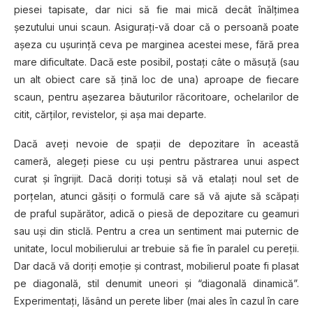
piesei tapisate, dar nici să fie mai mică decât înălțimea
şezutului unui scaun. Asigurați-vă doar că o persoană poate
aşeza cu ușurință ceva pe marginea acestei mese, fără prea
mare dificultate. Dacă este posibil, postați câte o măsuţă (sau
un alt obiect care să ţină loc de una) aproape de fiecare
scaun, pentru aşezarea băuturilor răcoritoare, ochelarilor de
citit, cărţilor, revistelor, și așa mai departe.
Dacă aveți nevoie de spaţii de depozitare în această
cameră, alegeţi piese cu uşi pentru păstrarea unui aspect
curat şi îngrijit. Dacă doriți totuşi să vă etalaţi noul set de
porţelan, atunci găsiți o formulă care să vă ajute să scăpaţi
de praful supărător, adică o piesă de depozitare cu geamuri
sau uşi din sticlă. Pentru a crea un sentiment mai puternic de
unitate, locul mobilierului ar trebuie să fie în paralel cu pereţii.
Dar dacă vă doriţi emoţie şi contrast, mobilierul poate fi plasat
pe diagonală, stil denumit uneori şi “diagonală dinamică”.
Experimentaţi, lăsând un perete liber (mai ales în cazul în care