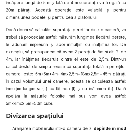
încăpere lungă de 5 m şi lată de 4 m suprafaţa va fi egală cu
20m pătraţi. Această operaţie este valabilă şi pentru
dimensiunea podelei şi pentru cea a plafonului.
Dacă dorim să calculăm suprafaţa pereţilor dintr-o cameră, va
trebui să procedăm astfel: măsurăm lungimea fiecărui perete,
le adunăm împreună şi apoi înmulţim cu înălţimea lor. De
exemplu, să presupunem că avem 2 pereţi de 5m şi alţi 2, de
4m, iar înălţimea fiecăruia dintre ei este de 2,5m. Dintr-un
calcul destul de simplu reiese că suprafaţa totală a pereţilor
camerei este: 5m+5m+4m+4mx2,5m=18mx2,5m=45m pătraţi.
În cazul volumului unei camere, acesta se calculează astfel:
înmulţim lungimea (L) cu lăţimea (l) şi cu înălţimea (h). Dacă
apelăm la măsurile folosite mai sus vom avea astfel:
5mx4mx2,5m=50m cubi.
Divizarea spațiului
Aranjarea mobilierului într-o cameră de zi
depinde în mod