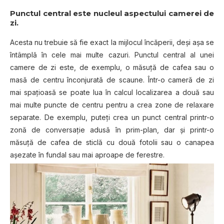
Punctul central este nucleul aspectului camerei de
zi
.
Acesta nu trebuie să fie exact la mijlocul încăperii, deși aşa se
întâmplă în cele mai multe cazuri. Punctul central al unei
camere de zi este, de exemplu, o măsuţă de cafea sau o
masă de centru înconjurată de scaune. Într-o cameră de zi
mai spaţioasă se poate lua în calcul localizarea a două sau
mai multe puncte de centru pentru a crea zone de relaxare
separate. De exemplu, puteţi crea un punct central printr-o
zonă de conversaţie adusă în prim-plan, dar şi printr-o
măsuţă de cafea de sticlă cu două fotolii sau o canapea
aşezate în fundal sau mai aproape de ferestre.