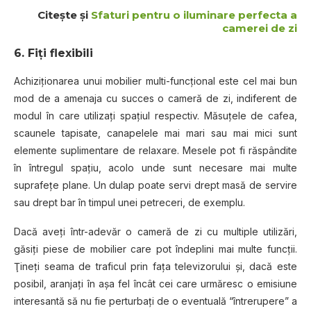
Citește și
Sfaturi pentru o iluminare perfecta a
camerei de zi
6. Fiţi flexibili
Achiziţionarea unui mobilier multi-funcțional este cel mai bun
mod de a amenaja cu succes o cameră de zi, indiferent de
modul în care utilizați spațiul respectiv. Măsuţele de cafea,
scaunele tapisate, canapelele mai mari sau mai mici sunt
elemente suplimentare de relaxare. Mesele pot fi răspândite
în întregul spațiu, acolo unde sunt necesare mai multe
suprafețe plane. Un dulap poate servi drept masă de servire
sau drept bar în timpul unei petreceri, de exemplu.
Dacă aveți într-adevăr o cameră de zi cu multiple utilizări,
găsiţi piese de mobilier care pot îndeplini mai multe funcţii.
Ţineţi seama de traficul prin faţa televizorului şi, dacă este
posibil, aranjaţi în aşa fel încât cei care urmăresc o emisiune
interesantă să nu fie perturbaţi de o eventuală “întrerupere” a