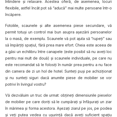
întindere şi relaxare. Acestea oferă, de asemenea, locuri
flexibile, astfel încât pot să “aducă” mai multe persoane într-o
încăpere.
Fotoliile, scaunele şi alte asemenea piese secundare, vă
permit totuşi un control mai bun asupra aşezării persoanelor
la o masă, de exemplu. Scaunele vă pot ajuta să “rupeţi” sau
să împărţiţi spațiul, fără prea mare efort. Cheia este aceea de
a găsi un echilibru între canapele (este posibil să nu aveți loc
pentru mai mult de două) și scaunele individuale, pe care nu
este recomandat să le folosiţi în număr prea pentru a nu face
din camera de zi un hol de hotel. Sunteţi puşi pe achiziţionat
și nu sunteţi siguri dacă anumite piese de mobilier se vor
potrivi în livingul vostru?
Vă dezvăluim un truc de urmat: obțineţi dimensiunile pieselor
de mobilier pe care doriţi să le cumpăraţi și înfăşuraţi un ziar
în mărimea şi forma acestora. Așezați ziarul pe jos, pe podea
şi veţi putea vedea cu ușurință dacă aveți suficient spațiu