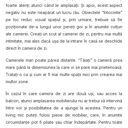
foarte atenţi atunci când le amplasaţi. Şi apoi, acest aspect
negativ nu este neapărat un lucru rău. Obiectele “întocmite”
pe loc reduc vizual spaţiul și, prin urmare, trebuie să fie
poziționate de-a lungul unor pereți goi și în anumite colțuri
ale camerei. Creaţi un scut al camerei de zi, pentru mai multă
intimitate, mai ales dacă ușa de la intrare în casă se deschide
direct în camera de zi.
Camerele mari poate părea distante. “Tăiați” o cameră prea
mare până la dimensiunea la care vi se pare mai prietenoasă.
Trataţi-o ca și cum ar fi mai multe spaţii mici prin crearea mai
multor zone.
În cazul în care camera de zi are două uși, sau acces la
balcon, atunci amplasarea mobilierului nu ar trebui să intervină
între voi și posibilitatea de a ajunge la acestea. Pentru un
living mic puteţi folosi piese de mobilier, care, în anumite
circumstanțe pot fi pliate sau chiar îndepărtate. Pentru toate