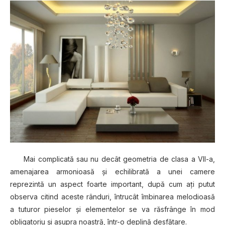
Mai complicată sau nu decât geometria de clasa a VII-a,
amenajarea armonioasă şi echilibrată a unei camere
reprezintă un aspect foarte important, după cum aţi putut
observa citind aceste rânduri, întrucât îmbinarea melodioasă
a tuturor pieselor şi elementelor se va răsfrânge în mod
obligatoriu şi asupra noastră, într-o deplină desfătare.