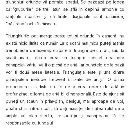
triunghiuri oriunde vă permite spaţiul. Se bazează pe ideea
că “grupurile” de trei laturi se află în deplină armonie cu
simțurile noastre și că liniile diagonale sunt dinamice,
“păstrând” ochii în mișcare.
Triunghiurile pot merge peste tot și oriunde în cameră, nu
există nicio limită ca număr. La o scară mai mică puteţi aranja
trei obiecte de aceeaşi culoare în triunghi pe un raft, sau, la
scară mare, puteţi crea un triunghi isoscel deasupra
canapelei: vârful va fi o piesă de artă, iar punctele de la bază
vor fi două mese laterale. Triangulaţia este şi una dintre
principalele metode frecvent utilizate de artiști. O primă
preocupare a artistului este de a crea opere de artă în
profunzime, o formă de artă bi-dimensională. Este de ajuns să
puneţi un scaun în prim-plan, desigur, mai aproape de voi,
poate chiar într-un colț, să daţi măsuţei de cafea rolul de a
umple un plan mediu, iar pereții și canapeaua să fie
responsabile cu fundalul.