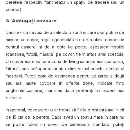
peretele respectiv flanchează un spaţiu de trecere sau un
coridor).
4. Adăugaţi covoare
Dacă există nevoia de a selecta o zonă în care s-ar potrivi de
minune un covor, regula generală este de a plasa covorul în
centrul camerei şi de a opta fie pentru aşezarea mobilei
(canapea, fotolii, măsuţă) pe covor, fie în afara ariei acestuia.
Un covor mare va face zona de living să arate mai spaţioasă,
întrucât prin adăugarea lui aţi extins vizual punctul central al
încăperii. Puteţi opta de asemenea pentru utilizarea a două
sau mai multe covoare în diferite zone, indicate fiind
unghiurile camerei, mai ales dacă preferați un aspect mai
eclectic.
În general, covoarele nu ar trebui să fie la o distanţă mai mică
de 15 cm de la perete. Dacă aveți un spațiu mare în care nu
se poate folosi un covor de dimensiuni standard, puteţi