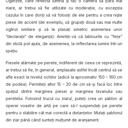
Oglinzile, care reflectă lumina şi fac o cameră să pară mai
mare, ar trebui să fie utilizate cu moderație, cu excepția
cazului în care doriți să vă folosiţi de ele pentru a crea nişte
piese de accent (de exemplu, să grupaţi două sau mai multe
oglinzi similare şi să le plasaţi simetric asemenea unor
“declaraţii” de eleganţă). Amintiți-vă că tablourile cu “feţe”
din sticlă pot ajuta, de asemenea, la reflectarea luminii într-un
spațiu.
Piesele atârnate pe perete, indiferent de ceea ce reprezintă,
ar trebui să fie, în general, amplasate astfel încât centrul să se
afle exact la nivelul ochilor (adică la aproximativ 150 – 160 cm
de podea). Permiteţi altor 15 – 20 de cm să-şi facă loc între
spațiul dintre marginea piesei și marginea tavanului sau
peretelui. Folosind trucul cu ziarul, puteți crea un șablon al
operei voastre de artă pe care să-l suspendaţi pe perete
pentru o stabilire cât mai corectă a distanţelor. Mutați șablonul
din ziar până când sunteți mulțumit de aranjament.