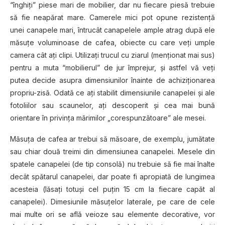
“înghiţi” piese mari de mobilier, dar nu fiecare piesă trebuie
să fie neapărat mare. Camerele mici pot opune rezistenţă
unei canapele mari, întrucât canapelele ample atrag după ele
măsuţe voluminoase de cafea, obiecte cu care veţi umple
camera cât aţi clipi. Utilizați trucul cu ziarul (menționat mai sus)
pentru a muta “mobilierul” de jur împrejur, şi astfel vă veţi
putea decide asupra dimensiunilor înainte de achiziţionarea
propriu-zisă. Odată ce ați stabilit dimensiunile canapelei şi ale
fotoliilor sau scaunelor, aţi descoperit şi cea mai bună
orientare în privinţa mărimilor „corespunzătoare” ale mesei.
Măsuţa de cafea ar trebui să măsoare, de exemplu, jumătate
sau chiar două treimi din dimensiunea canapelei. Mesele din
spatele canapelei (de tip consolă) nu trebuie să fie mai înalte
decât spătarul canapelei, dar poate fi apropiată de lungimea
acesteia (lăsaţi totuşi cel puțin 15 cm la fiecare capăt al
canapelei). Dimesiunile măsuțelor laterale, pe care de cele
mai multe ori se află veioze sau elemente decorative, vor