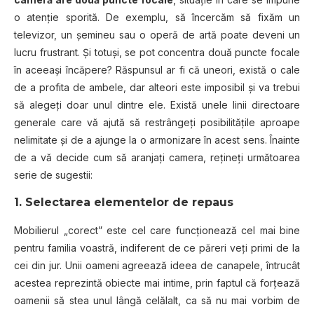
o atenție sporită. De exemplu, să încercăm să fixăm un
televizor, un șemineu sau o operă de artă poate deveni un
lucru frustrant. Şi totuşi, se pot concentra două puncte focale
în aceeaşi încăpere? Răspunsul ar fi că uneori, există o cale
de a profita de ambele, dar alteori este imposibil şi va trebui
să alegeţi doar unul dintre ele. Există unele linii directoare
generale care vă ajută să restrângeţi posibilitățile aproape
nelimitate şi de a ajunge la o armonizare în acest sens. Înainte
de a vă decide cum să aranjaţi camera, rețineți următoarea
serie de sugestii:
1. Selectarea elementelor de repaus
Mobilierul „corect” este cel care funcționează cel mai bine
pentru familia voastră, indiferent de ce păreri veţi primi de la
cei din jur. Unii oameni agreează ideea de canapele, întrucât
acestea reprezintă obiecte mai intime, prin faptul că forțează
oamenii să stea unul lângă celălalt, ca să nu mai vorbim de