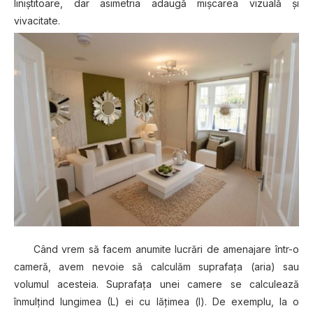
liniștitoare, dar asimetria adaugă mișcarea vizuală și
vivacitate.
Când vrem să facem anumite lucrări de amenajare într-o
cameră, avem nevoie să calculăm suprafaţa (aria) sau
volumul acesteia. Suprafaţa unei camere se calculează
înmulţind lungimea (L) ei cu lăţimea (l). De exemplu, la o