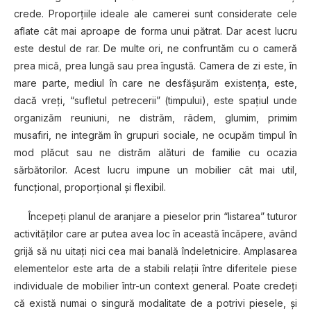
crede. Proporțiile ideale ale camerei sunt considerate cele
aflate cât mai aproape de forma unui pătrat. Dar acest lucru
este destul de rar. De multe ori, ne confruntăm cu o cameră
prea mică, prea lungă sau prea îngustă. Camera de zi este, în
mare parte, mediul în care ne desfăşurăm existenţa, este,
dacă vreţi, “sufletul petrecerii” (timpului), este spaţiul unde
organizăm reuniuni, ne distrăm, râdem, glumim, primim
musafiri, ne integrăm în grupuri sociale, ne ocupăm timpul în
mod plăcut sau ne distrăm alături de familie cu ocazia
sărbătorilor. Acest lucru impune un mobilier cât mai util,
funcţional, proporţional şi flexibil.
Începeți planul de aranjare a pieselor prin “listarea” tuturor
activităților care ar putea avea loc în această încăpere, având
grijă să nu uitaţi nici cea mai banală îndeletnicire. Amplasarea
elementelor este arta de a stabili relații între diferitele piese
individuale de mobilier într-un context general. Poate credeţi
că există numai o singură modalitate de a potrivi piesele, şi