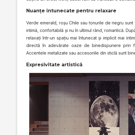
Nuanţe întunecate pentru relaxare
Verde emerald, roşu Chile sau tonurile de negru sunt f
intimă, confortabilă şi nu în ultimul rând, romantică. Du
relaxaţi într-un spaţiu mai întunecat şi implicit mai int
directă în adevărate oaze de binedispunere prin fo
Accentele metalizate sau accesoriile din sticlă sunt bi
Expresivitate artistică