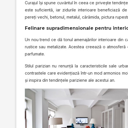
Curajul îşi spune cuvântul în ceea ce priveşte tendinţel
este suficientă, iar zidurile interioare beneficiază de
pereţi vechi, betonul, metalul, cărămida, pictura rupest
Felinare supradimensionale pentru interi
Un nou trend ce dă tonul amenajărilor interioare din cap
rustice sau metalizate. Acestea creează o atmosferă c
parfumate.
Stilul parizian nu renunţă la caracteristicile sale ur
contrastele care evidenţiază într-un mod armonios mobi
şi inspira din tendinţele pariziene ale acestui an.