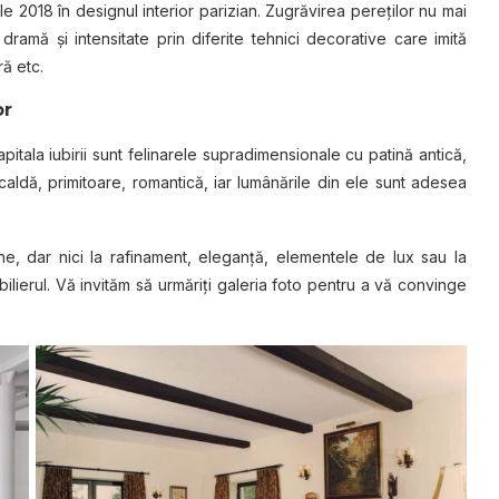
e 2018 în designul interior parizian. Zugrăvirea pereţilor nu mai
 dramă şi intensitate prin diferite tehnici decorative care imită
ră etc.
or
itala iubirii sunt felinarele supradimensionale cu patină antică,
aldă, primitoare, romantică, iar lumânările din ele sunt adesea
bane, dar nici la rafinament, eleganţă, elementele de lux sau la
lierul. Vă invităm să urmăriţi galeria foto pentru a vă convinge