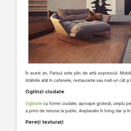
În acest an, Parisul este plin de artă expresivă. Mobilie
întâlnite atât în cafenele, restaurante sau mall-uri cât ş
Oglinzi ciudate
Oglinzile
cu forme ciudate, aproape groteşti, umplu per
a prins de minune la public. Amplasate în living dar şi î
Pereţi texturaţi