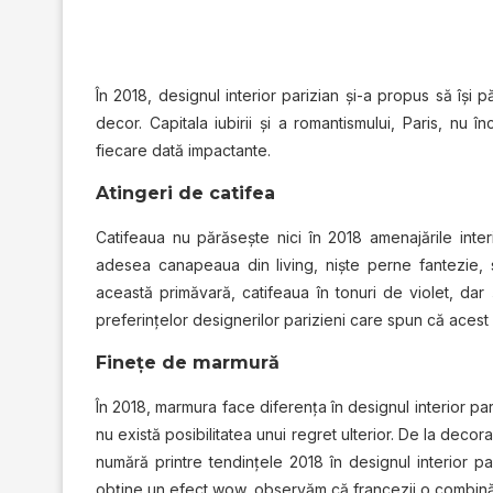
În 2018, designul interior parizian şi-a propus să îşi
decor. Capitala iubirii şi a romantismului, Paris, n
fiecare dată impactante.
Atingeri de catifea
Catifeaua nu părăseşte nici în 2018 amenajările inter
adesea canapeaua din living, nişte perne fantezie, sca
această primăvară, catifeaua în tonuri de violet, dar
preferinţelor designerilor parizieni care spun că acest d
Fineţe de marmură
În 2018, marmura face diferenţa în designul interior par
nu există posibilitatea unui regret ulterior. De la decor
numără printre tendinţele 2018 în designul interior p
obţine un efect wow, observăm că francezii o combină c