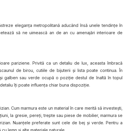
 păstreze eleganţa metropolitană aducând însă unele tendinţe în
u încetează să ne uimească an de an cu amenajări interioare de
ioare pariziene. Privită ca un detaliu de lux, aceasta îmbracă
unul de birou, cutiile de bijuterii şi lista poate continua. În
 şi galben sau verde ocupă o poziţie destul de înaltă în topul
etaliu îţi poate influenţa chiar buna dispoziţie.
izian. Cum marmura este un material în care merită să investeşti,
aţiuni, la gresie, pereţi, trepte sau piese de mobilier, marmura se
arizian. Nuanţele preferate sunt cele de bej şi verde. Pentru a
u lemn şi alte materiale naturale.