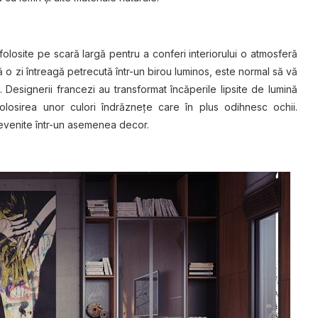
olosite pe scară largă pentru a conferi interiorului o atmosferă
pă o zi întreagă petrecută într-un birou luminos, este normal să vă
im. Designerii francezi au transformat încăperile lipsite de lumină
losirea unor culori îndrăzneţe care în plus odihnesc ochii.
nevenite într-un asemenea decor.