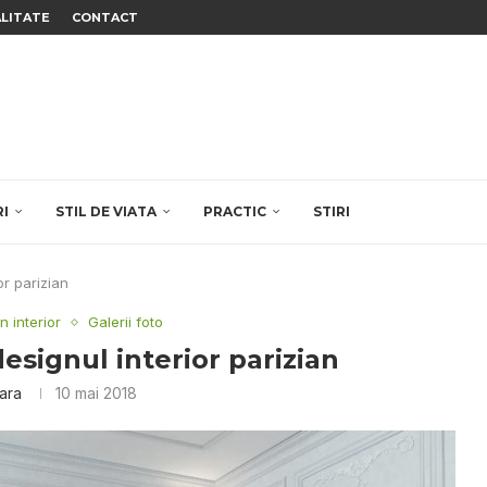
ALITATE
CONTACT
RI
STIL DE VIATA
PRACTIC
STIRI
or parizian
n interior
Galerii foto
esignul interior parizian
ara
10 mai 2018