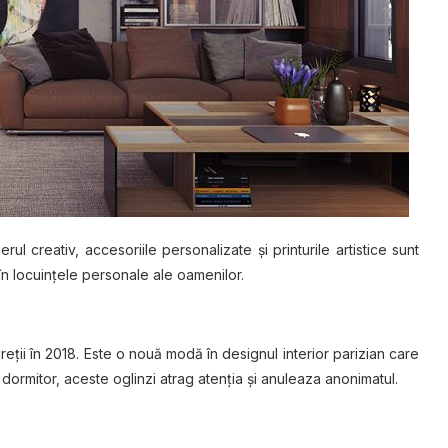
rul creativ, accesoriile personalizate şi printurile artistice sunt
i în locuinţele personale ale oamenilor.
eţii în 2018. Este o nouă modă în designul interior parizian care
n dormitor, aceste oglinzi atrag atenţia şi anuleaza anonimatul.