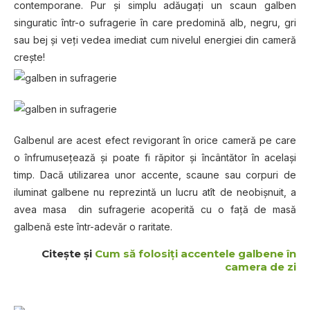
contemporane. Pur şi simplu adăugaţi un scaun galben
singuratic într-o sufragerie în care predomină alb, negru, gri
sau bej şi veţi vedea imediat cum nivelul energiei din cameră
creşte!
Galbenul are acest efect revigorant în orice cameră pe care
o înfrumuseţează şi poate fi răpitor şi încântător în acelaşi
timp. Dacă utilizarea unor accente, scaune sau corpuri de
iluminat galbene nu reprezintă un lucru atît de neobişnuit, a
avea masa din sufragerie acoperită cu o faţă de masă
galbenă este într-adevăr o raritate.
Citeşte şi
Cum să folosiţi accentele galbene în
camera de zi