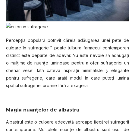
Percepţia populară potrivit căreia adăugarea unei pete de
culoare în sufragerie îi poate tulbura farmecul contemporan
distinct este departe de adevăr. Nu este nevoie să adăugaţi
o mulţime de nuanţe luminoase pentru a oferi sufrageriei un
chenar vesel. Iată câteva inspiraţii minimaliste şi elegante
pentru sufragerie, care arată modul în care puteţi lumina
spaţiul sufrageriei urbane fără a exagera.
Magia nuanţelor de albastru
Albastrul este o culoare adecvată aproape fiecărei sufragerii
contemporane. Multiplele nuanţe de albastru sunt uşor de