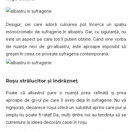
Desigur, cei care adoră culoarea pot încerca un spaţiu
monocromatic de sufragerie în albastru. Dar, cu siguranţă, nu
este un aspect pe care toţi îl putem obţine. Când vine vorba
de nuanţe reci de gri-albastru, este aproape imposibil să
greşim în ceea ce priveşte sufrageria contemporană.
Roşu strălucitor şi îndrăzneţ
Poate că albastrul pare o nuanţă prea rafinată şi prea
aproape de gri-ul pe care îl aveţi deja în sufragerie. Nu vă
îngrijoraţi, deoarece roşul oferă un substitut aprins care pur şi
simplu nu poate fi ratat! Da, mulţi dintre noi au tendinţa să se
cutremure la ideea decorării casei în roşu.