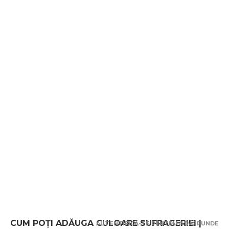
CUM POȚI ADĂUGA CULOARE SUFRAGERIEI |
AUTENTIFICĂ-TE PENTRU A RĂSPUNDE