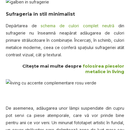
Sufrageria în stil minimalist
Depărtarea de
schema de culori complet neutră
din
sufragerie nu înseamnă neapărat adăugarea de culori
primare strălucitoare în combinaţie. Încercaţi, în schimb, culori
metalice moderne, ceea ce conferă spaţiului sufrageriei atât
contrast vizual, cât şi textural.
Citeşte mai multe despre
folosirea pieselor
metalice în living
De asemenea, adăugarea unor lămpi suspendate din cupru
pot servi ca piese atemporale, care vă vor prinde bine
pentru anii ce vor veni. Un minunat fototapet artistic în fundal,
un covor strălucitor care delimitează zona de luat masa sau