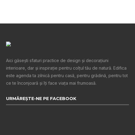
Aici găsești sfaturi practice de design şi decoraţiuni
interioare, dar și inspiraţie pentru colţul tău de natură. Edifica
este agenda ta zilnică pentru casă, pentru grădină, pentru tot
ce te înconjoară şi îţi face viaţa mai frumoasă.
URMĂREȘTE-NE PE FACEBOOK