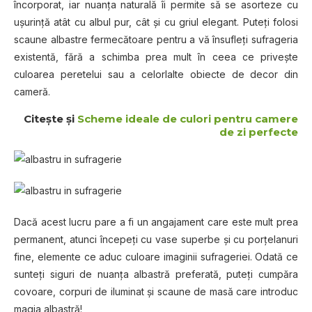
încorporat, iar nuanţa naturală îi permite să se asorteze cu
uşurinţă atât cu albul pur, cât şi cu griul elegant. Puteţi folosi
scaune albastre fermecătoare pentru a vă însufleţi sufrageria
existentă, fără a schimba prea mult în ceea ce priveşte
culoarea peretelui sau a celorlalte obiecte de decor din
cameră.
Citeşte şi
Scheme ideale de culori pentru camere
de zi perfecte
Dacă acest lucru pare a fi un angajament care este mult prea
permanent, atunci începeţi cu vase superbe şi cu porţelanuri
fine, elemente ce aduc culoare imaginii sufrageriei. Odată ce
sunteţi siguri de nuanţa albastră preferată, puteţi cumpăra
covoare, corpuri de iluminat şi scaune de masă care introduc
magia albastră!