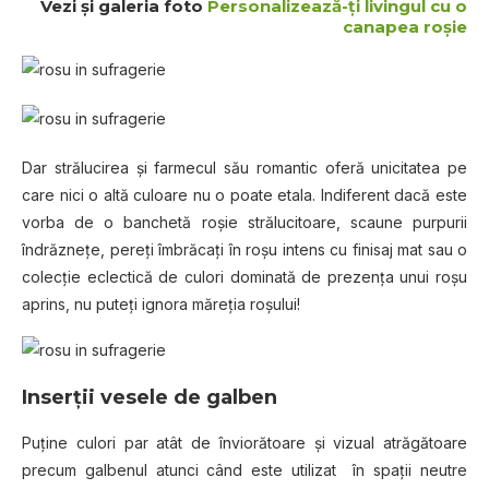
Vezi şi galeria foto
Personalizează-ţi livingul cu o
canapea roşie
Dar strălucirea şi farmecul său romantic oferă unicitatea pe
care nici o altă culoare nu o poate etala. Indiferent dacă este
vorba de o banchetă roşie strălucitoare, scaune purpurii
îndrăzneţe, pereţi îmbrăcaţi în roşu intens cu finisaj mat sau o
colecţie eclectică de culori dominată de prezenţa unui roşu
aprins, nu puteţi ignora măreţia roşului!
Inserţii vesele de galben
Puţine culori par atât de înviorătoare şi vizual atrăgătoare
precum galbenul atunci când este utilizat în spaţii neutre