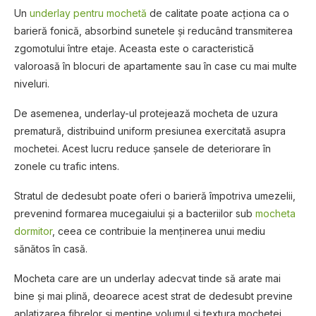
Un
underlay pentru mochetă
de calitate poate acționa ca o
barieră fonică, absorbind sunetele și reducând transmiterea
zgomotului între etaje. Aceasta este o caracteristică
valoroasă în blocuri de apartamente sau în case cu mai multe
niveluri.
De asemenea, underlay-ul protejează mocheta de uzura
prematură, distribuind uniform presiunea exercitată asupra
mochetei. Acest lucru reduce șansele de deteriorare în
zonele cu trafic intens.
Stratul de dedesubt poate oferi o barieră împotriva umezelii,
prevenind formarea mucegaiului și a bacteriilor sub
mocheta
dormitor
, ceea ce contribuie la menținerea unui mediu
sănătos în casă.
Mocheta care are un underlay adecvat tinde să arate mai
bine și mai plină, deoarece acest strat de dedesubt previne
aplatizarea fibrelor și menține volumul și textura mochetei.