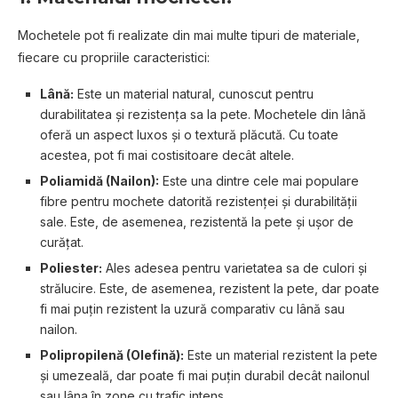
Mochetele pot fi realizate din mai multe tipuri de materiale,
fiecare cu propriile caracteristici:
Lână:
Este un material natural, cunoscut pentru
durabilitatea și rezistența sa la pete. Mochetele din lână
oferă un aspect luxos și o textură plăcută. Cu toate
acestea, pot fi mai costisitoare decât altele.
Poliamidă (Nailon):
Este una dintre cele mai populare
fibre pentru mochete datorită rezistenței și durabilității
sale. Este, de asemenea, rezistentă la pete și ușor de
curățat.
Poliester:
Ales adesea pentru varietatea sa de culori și
strălucire. Este, de asemenea, rezistent la pete, dar poate
fi mai puțin rezistent la uzură comparativ cu lână sau
nailon.
Polipropilenă (Olefină):
Este un material rezistent la pete
și umezeală, dar poate fi mai puțin durabil decât nailonul
sau lâna în zone cu trafic intens.