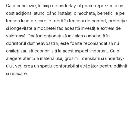
Ca o concluzie, în timp ce underlay-ul poate reprezenta un
cost adițional atunci când instalați o mochetă, beneficiile pe
termen lung pe care le oferă în termeni de confort, protecție
și longevitate a mochetei fac această investiție extrem de
valoroasă. Dacă intenționați să instalați o mochetă în
dormitorul dumneavoastră, este foarte recomandat să nu
omiteți sau să economisiți la acest aspect important. Cu o
alegere atentă a materialului, grosimii, densității și underlay-
ului, veți crea un spațiu confortabil și atrăgător pentru odihnă
și relaxare.