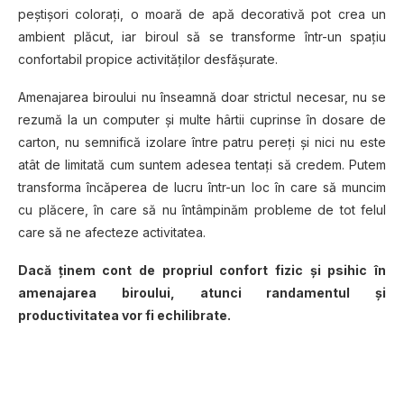
peştişori coloraţi, o moară de apă decorativă pot crea un
ambient plăcut, iar biroul să se transforme într-un spaţiu
confortabil propice activităţilor desfăşurate.
Amenajarea biroului nu înseamnă doar strictul necesar, nu se
rezumă la un computer şi multe hârtii cuprinse în dosare de
carton, nu semnifică izolare între patru pereţi şi nici nu este
atât de limitată cum suntem adesea tentaţi să credem. Putem
transforma încăperea de lucru într-un loc în care să muncim
cu plăcere, în care să nu întâmpinăm probleme de tot felul
care să ne afecteze activitatea.
Dacă ţinem cont de propriul confort fizic şi psihic în
amenajarea biroului, atunci randamentul şi
productivitatea vor fi echilibrate.