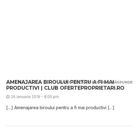
AMENAJAREA BIROULUI PENTRU A FI MAI
AUTENTIFICĂ-TE PENTRU A RĂSPUNDE
PRODUCTIVI | CLUB OFERTEPROPRIETARI.RO
26 ianuarie 2019 - 8:05 pm
[…] Amenajarea biroului pentru a fi mai productivi […]