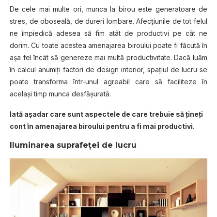
De cele mai multe ori, munca la birou este generatoare de
stres, de oboseală, de dureri lombare. Afecţiunile de tot felul
ne împiedică adesea să fim atât de productivi pe cât ne
dorim. Cu toate acestea amenajarea biroului poate fi făcută în
aşa fel încât să genereze mai multă productivitate. Dacă luăm
în calcul anumiţi factori de design interior, spaţiul de lucru se
poate transforma într-unul agreabil care să faciliteze în
acelaşi timp munca desfăşurată.
Iată aşadar care sunt aspectele de care trebuie să ţineţi
cont în amenajarea biroului pentru a fi mai productivi.
Iluminarea suprafeţei de lucru