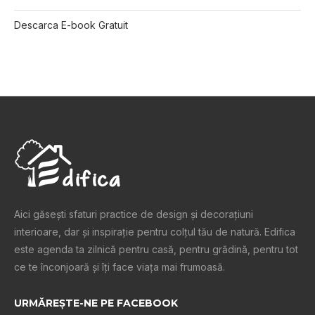
Descarca E-book Gratuit
Aici găsești sfaturi practice de design şi decoraţiuni
interioare, dar și inspiraţie pentru colţul tău de natură. Edifica
este agenda ta zilnică pentru casă, pentru grădină, pentru tot
ce te înconjoară şi îţi face viaţa mai frumoasă.
URMĂREȘTE-NE PE FACEBOOK