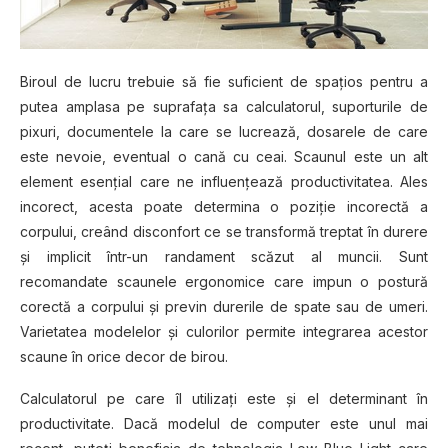
Biroul de lucru trebuie să fie suficient de spaţios pentru a
putea amplasa pe suprafaţa sa calculatorul, suporturile de
pixuri, documentele la care se lucrează, dosarele de care
este nevoie, eventual o cană cu ceai. Scaunul este un alt
element esenţial care ne influenţează productivitatea. Ales
incorect, acesta poate determina o poziţie incorectă a
corpului, creând disconfort ce se transformă treptat în durere
şi implicit într-un randament scăzut al muncii. Sunt
recomandate scaunele ergonomice care impun o postură
corectă a corpului şi previn durerile de spate sau de umeri.
Varietatea modelelor şi culorilor permite integrarea acestor
scaune în orice decor de birou.
Calculatorul pe care îl utilizaţi este şi el determinant în
productivitate. Dacă modelul de computer este unul mai