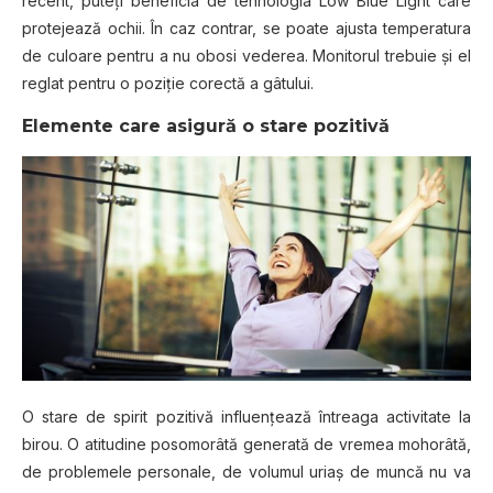
recent, puteţi beneficia de tehnologia Low Blue Light care
protejează ochii. În caz contrar, se poate ajusta temperatura
de culoare pentru a nu obosi vederea. Monitorul trebuie şi el
reglat pentru o poziţie corectă a gâtului.
Elemente care asigură o stare pozitivă
O stare de spirit pozitivă influenţează întreaga activitate la
birou. O atitudine posomorâtă generată de vremea mohorâtă,
de problemele personale, de volumul uriaş de muncă nu va