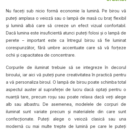
Nu faceţi sub nicio formă economie la lumină. Pe birou vă
puteţi amplasa o veioză sau o lampă de masă cu braţ flexibil
şi lumină albă care să creeze un efect vizual confortabil.
Dacă lumina este insuficientă atunci puteţi folosi şi o lampă de
perete – important este ca întregul birou să fie luminat
corespunzător, fără umbre accentuate care să vă forţeze
ochii şi capacitatea de concentrare.
Corpurile de iluminat trebuie să se integreze în decorul
biroului, iar aici vă puteţi pune creativitatea în practică pentru
a vă personaliza biroul. O lampă de birou poate schimba total
aspectul auster al suprafeţei de lucru dacă optaţi pentru o
nuanţă tare, precum roşu sau poate relaxa dacă veţi alege
alb sau albastru. De asemenea, modelele de corpuri de
iluminat sunt variate precum şi materialele din care sunt
confecţionate. Puteţi alege o veioză clasică sau una
modernă cu mai multe trepte de lumină pe care le puteţi