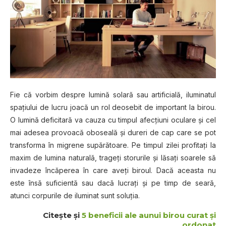
Fie că vorbim despre lumină solară sau artificială, iluminatul
spaţiului de lucru joacă un rol deosebit de important la birou.
O lumină deficitară va cauza cu timpul afecţiuni oculare şi cel
mai adesea provoacă oboseală şi dureri de cap care se pot
transforma în migrene supărătoare. Pe timpul zilei profitaţi la
maxim de lumina naturală, trageţi storurile şi lăsaţi soarele să
invadeze încăperea în care aveţi biroul. Dacă aceasta nu
este însă suficientă sau dacă lucraţi şi pe timp de seară,
atunci corpurile de iluminat sunt soluţia.
Citeşte şi
5 beneficii ale aunui birou curat şi
ordonat