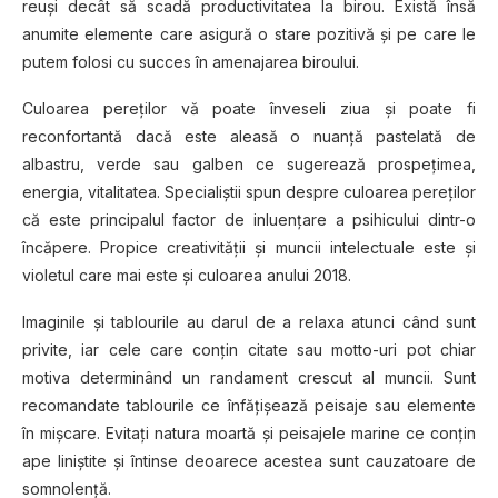
reuşi decât să scadă productivitatea la birou. Există însă
anumite elemente care asigură o stare pozitivă şi pe care le
putem folosi cu succes în amenajarea biroului.
Culoarea pereţilor vă poate înveseli ziua şi poate fi
reconfortantă dacă este aleasă o nuanţă pastelată de
albastru, verde sau galben ce sugerează prospeţimea,
energia, vitalitatea. Specialiştii spun despre culoarea pereţilor
că este principalul factor de inluenţare a psihicului dintr-o
încăpere. Propice creativităţii şi muncii intelectuale este şi
violetul care mai este şi culoarea anului 2018.
Imaginile şi tablourile au darul de a relaxa atunci când sunt
privite, iar cele care conţin citate sau motto-uri pot chiar
motiva determinând un randament crescut al muncii. Sunt
recomandate tablourile ce înfăţişează peisaje sau elemente
în mişcare. Evitaţi natura moartă şi peisajele marine ce conţin
ape liniştite şi întinse deoarece acestea sunt cauzatoare de
somnolenţă.