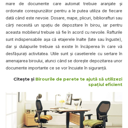
mare de documente care automat trebuie aranjate şi
ordonate corespunzător pentru a le putea utiliza de fiecare
dată când este nevoie. Dosare, mape, plicuri, bibliorafturi sau
cărţi necesită un spaţiu de depozitare în birou, iar pentru
aceasta mobilierul trebuie să fie în acord cu nevoile. Rafturile
sunt indispensabile aşa că etajerele înalte (late sau înguste),
dar şi dulapurile trebuie să existe în încăperea în care vă
desfăşuraţi activitatea. Utile sunt şi casetierele cu sertare în
amenajarea biroului, atunci când se doreşte depozitarea unor
documente importante ce se vor încuiate în siguranţă.
Citeşte şi
Birourile de perete te ajută să utilizezi
spaţiul eficient