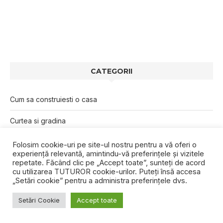
CATEGORII
Cum sa construiesti o casa
Curtea si gradina
Arhitectura
Folosim cookie-uri pe site-ul nostru pentru a vă oferi o
experiență relevantă, amintindu-vă preferințele și vizitele
repetate. Făcând clic pe „Accept toate”, sunteți de acord
Destinatii turistice
cu utilizarea TUTUROR cookie-urilor. Puteți însă accesa
„Setări cookie” pentru a administra preferințele dvs.
Stiri
Setări Cookie
Accept toate
Galerii foto