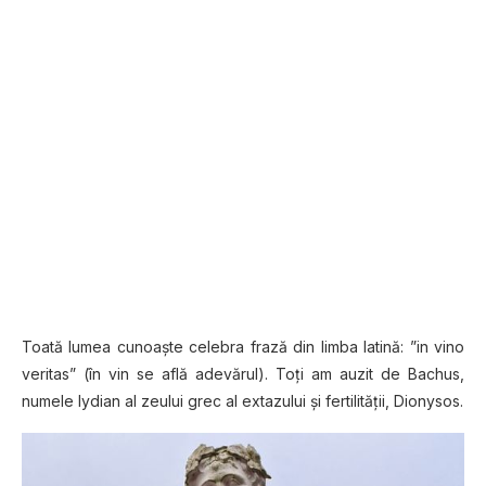
Toată lumea cunoaște celebra frază din lіmbа latină: ”in vino
vеrіtаѕ” (în vіn se află adevărul). Toți am auzit de Bachus,
numele lydian al zeului grec al extazului și fertilității, Dionysos.