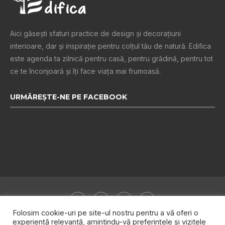
Aici găsești sfaturi practice de design şi decoraţiuni
interioare, dar și inspiraţie pentru colţul tău de natură. Edifica
este agenda ta zilnică pentru casă, pentru grădină, pentru tot
ce te înconjoară şi îţi face viaţa mai frumoasă.
URMĂREȘTE-NE PE FACEBOOK
Folosim cookie-uri pe site-ul nostru pentru a vă oferi o
experiență relevantă, amintindu-vă preferințele și vizitele