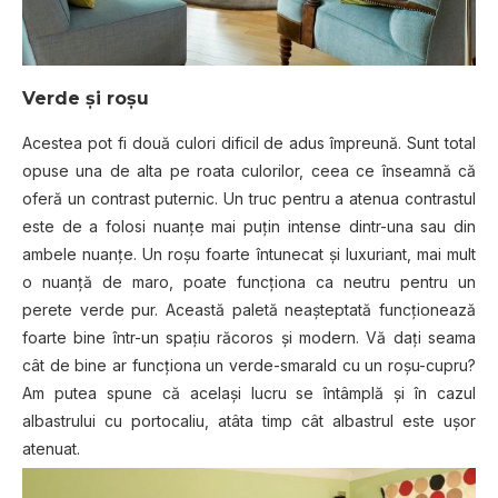
Verde și roșu
Acestea pot fi două culori dificil de adus împreună. Sunt total
opuse una de alta pe roata culorilor, ceea ce înseamnă că
oferă un contrast puternic. Un truc pentru a atenua contrastul
este de a folosi nuanțe mai puțin intense dintr-una sau din
ambele nuanțe. Un roșu foarte întunecat și luxuriant, mai mult
o nuanță de maro, poate funcționa ca neutru pentru un
perete verde pur. Această paletă neașteptată funcționează
foarte bine într-un spațiu răcoros și modern. Vă dați seama
cât de bine ar funcționa un verde-smarald cu un roșu-cupru?
Am putea spune că același lucru se întâmplă și în cazul
albastrului cu portocaliu, atâta timp cât albastrul este ușor
atenuat.