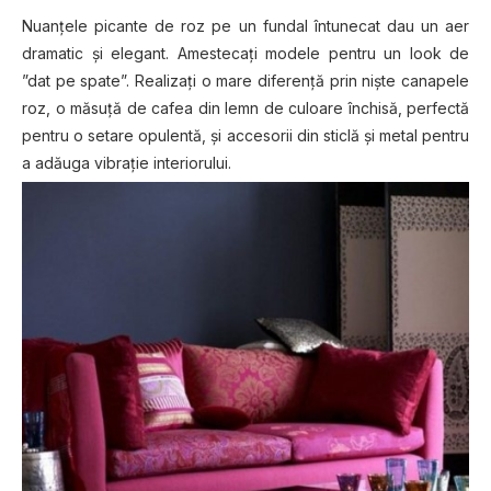
Nuanțele picante de roz pe un fundal întunecat dau un aer
dramatic și elegant. Amestecați modele pentru un look de
”dat pe spate”. Realizați o mare diferență prin niște canapele
roz, o măsuță de cafea din lemn de culoare închisă, perfectă
pentru o setare opulentă, și accesorii din sticlă și metal pentru
a adăuga vibrație interiorului.