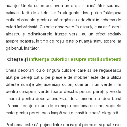
nuanțe. Unele culori pot avea un efect mai înălțător sau mai
calmant față de altele, iar în alegerile dvs. puteți întâmpina
multe obstacole pentru a vă regăsi cu adevărat în schema de
culori îmbrățișată. Culorile observate în natură, cum ar fi cerul
albastru și odihnitoarele frunze verzi, au un efect sedativ
asupra noastră, în timp ce roșul este o nuanță stimulatoare iar
galbenul, înălțător.
Citeşte şi
Influența culorilor asupra stării sufletești
Cheia decorării cu o singură culoare care să se regăsească
atât pe pereți cât și pe piesele de mobilier este de a utiliza
diferite nuanțe ale aceleiași culori, cum ar fi un verde măr
pentru canapea, verde foarte deschis pentru pereți și verde
smarald pentru decorațiuni. Este de asemenea o idee bună
să amestecați texturi, de exemplu combinarea unei vopsele
mate pentru pereți cu o lampă sau o masă lucioasă elegantă.
Problema este că puțini dintre noi își pot permite, și poate nici