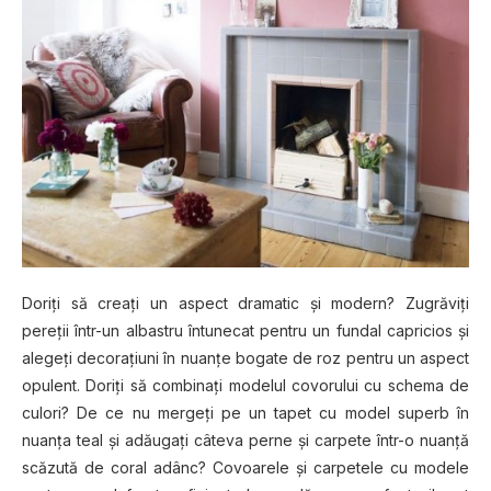
Doriți să creați un aspect dramatic și modern? Zugrăviți
pereții într-un albastru întunecat pentru un fundal capricios și
alegeți decorațiuni în nuanțe bogate de roz pentru un aspect
opulent. Doriți să combinați modelul covorului cu schema de
culori? De ce nu mergeți pe un tapet cu model superb în
nuanța teal și adăugați câteva perne și carpete într-o nuanță
scăzută de coral adânc? Covoarele și carpetele cu modele