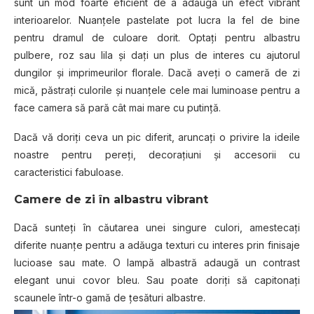
sunt un mod foarte eficient de a adăuga un efect vibrant
interioarelor. Nuanțele pastelate pot lucra la fel de bine
pentru dramul de culoare dorit. Optați pentru albastru
pulbere, roz sau lila și dați un plus de interes cu ajutorul
dungilor și imprimeurilor florale. Dacă aveți o cameră de zi
mică, păstrați culorile și nuanțele cele mai luminoase pentru a
face camera să pară cât mai mare cu putință.
Dacă vă doriți ceva un pic diferit, aruncați o privire la ideile
noastre pentru pereți, decorațiuni și accesorii cu
caracteristici fabuloase.
Camere de zi în albastru vibrant
Dacă sunteți în căutarea unei singure culori, amestecați
diferite nuanțe pentru a adăuga texturi cu interes prin finisaje
lucioase sau mate. O lampă albastră adaugă un contrast
elegant unui covor bleu. Sau poate doriți să capitonați
scaunele într-o gamă de țesături albastre.