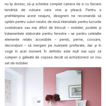
nu își doresc, să-și schimbe complet camera de zi cu fiecare
tendință de culoare care vine și pleacă. Pentru a
preîntâmpina acest neajuns, designerii ne recomandă să
optăm pentru culori neutre de mică intensitate pentru lucrurile
costisitoare sau mai dificil de înlocuit – mobilier, podele și
tratamentele elaborate pentru ferestre – iar pentru celelalte
elemente relativ accesibile – pereți, perne, covoare,
decorațiuni – să mergem pe nuanțele preferate, dar și în
vogă în acel moment. În definitiv este mult mai ușor să
cumperi o găleată de vopsea decât să achiziționezi un nou
set de mobilier.