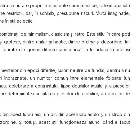
pentru că nu are propriile elemente caracteristice, ci le împrumută
e restricţii, dar, în schimb, presupune riscuri. Multă imaginaţie,
în stil eclectic.
mbinaţii de minimalism, clasicism şi retro. Este stilul în care poţi
i grotesc, dintre unitar şi haotic, dintre ordine şi dezordine. Iar
sparate din genuri diferite şi încearcă să le aducă în acelaşi
mentelor din epoci diferite, culori neutre pe fundal, pentru a nu
uri îndrăznețe, un numitor comun între elementele folosite (un
 celebrare a contrastului, lipsa detaliilor inutile și a pieselor
e determinat şi unicitatea pieselor de mobilier, a operelor de
in acest lucru aici, un pic din acel lucru acolo și un strop din
ordine. Şi totuşi, acest stil funcţionează atunci când e făcut