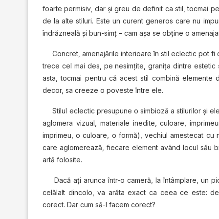
foarte permisiv, dar şi greu de definit ca stil, tocmai 
de la alte stiluri. Este un curent generos care nu impun
îndrăzneală şi bun-simţ – cam aşa se obţine o amenajare 
Concret, amenajările interioare în stil eclectic pot fi co
trece cel mai des, pe nesimţite, graniţa dintre estetic ş
asta, tocmai pentru că acest stil combină elemente di
decor, sa creeze o poveste între ele.
Stilul eclectic presupune o simbioză a stilurilor și ele
aglomera vizual, materiale inedite, culoare, imprime
imprimeu, o culoare, o formă), vechiul amestecat cu nou,
care aglomerează, fiecare element având locul său bin
artă folosite.
Dacă ați arunca într-o cameră, la întâmplare, un pic d
celălalt dincolo, va arăta exact ca ceea ce este: dez
corect. Dar cum să-l facem corect?