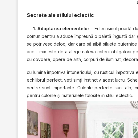
Secrete ale stilului eclectic
1. Adaptarea elementelor
– Eclectismul poartă dup
comun pentru a aduce împreună o paletă îngustă dar şi
se potrivesc deloc, dar care să aibă siluete puternice
acest mix este de a alege câteva criterii obligatorii p
cu covoare, opere de artă, corpuri de iluminat, decoraţ
cu lumina împotriva întunericului, cu rusticul împotriva 
echilibrul perfect, veți simți instinctiv acest lucru. Sc
neutre sunt importante. Culorile perfecte sunt alb, 
pentru culorile şi materialele folosite în stilul eclectic.