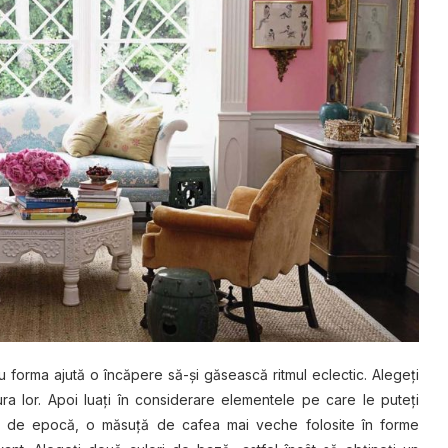
sau forma ajută o încăpere să-şi găsească ritmul eclectic. Alegeţi
ra lor. Apoi luaţi în considerare elementele pe care le puteți
te de epocă, o măsuţă de cafea mai veche folosite în forme