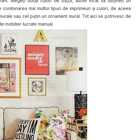
vant. Alegeţi două culori de bază, astfel încât să obțineţi un
e combinarea mai multor tipuri de imprimeuri și culori, de aceea
le murale sau cel puțin un ornament mural. Tot aici se potrivesc de
de mobilier lucrate manual.