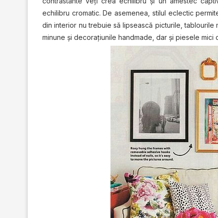
contrastante veţi crea echilibru și un amestec capti
echilibru cromatic. De asemenea, stilul eclectic permit
din interior nu trebuie să lipsească picturile, tablouri
minune şi decoraţiunile handmade, dar şi piesele mici 