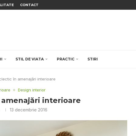
ALITATE
CONTACT
RI
STIL DE VIATA
PRACTIC
STIRI
eclectic în amenajări interioare
rioare
Design interior
n amenajări interioare
a
13 decembrie 2016