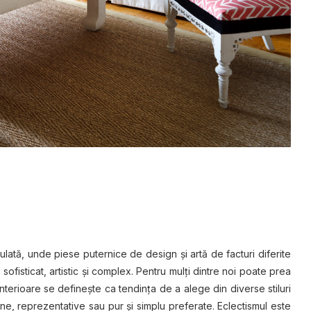
ulată, unde piese puternice de design și artă de facturi diferite
sofisticat, artistic şi complex. Pentru mulți dintre noi poate prea
i interioare se defineşte ca tendinţa de a alege din diverse stiluri
e, reprezentative sau pur şi simplu preferate. Eclectismul este