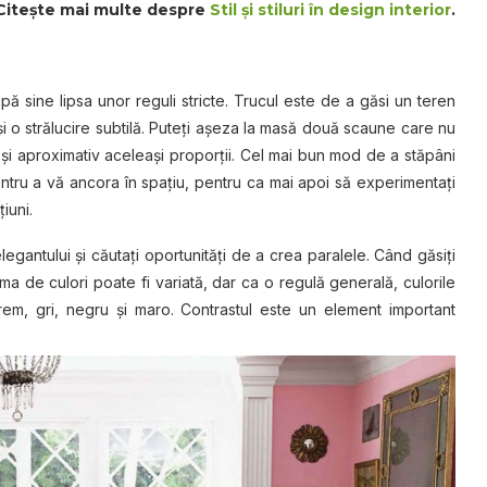
Citeşte mai multe despre
Stil şi stiluri în design interior
.
ă sine lipsa unor reguli stricte. Trucul este de a găsi un teren
 o strălucire subtilă. Puteţi aşeza la masă două scaune care nu
 și aproximativ aceleași proporții. Cel mai bun mod de a stăpâni
entru a vă ancora în spațiu, pentru ca mai apoi să experimentaţi
iuni.
elegantului şi căutaţi oportunități de a crea paralele. Când găsiți
hema de culori poate fi variată, dar ca o regulă generală, culorile
crem, gri, negru şi maro. Contrastul este un element important