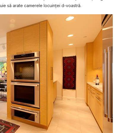
ie să arate camerele locuinţei d-voastră.