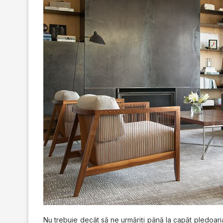
Nu trebuie decât să ne urmăriţi până la capăt pledoaria î