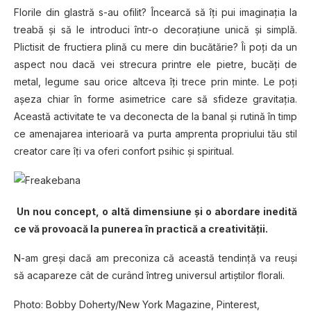
Florile din glastră s-au ofilit? Încearcă să îţi pui imaginaţia la
treabă şi să le introduci într-o decoraţiune unică şi simplă.
Plictisit de fructiera plină cu mere din bucătărie? Îi poţi da un
aspect nou dacă vei strecura printre ele pietre, bucăţi de
metal, legume sau orice altceva îţi trece prin minte. Le poţi
aşeza chiar în forme asimetrice care să sfideze gravitaţia.
Această activitate te va deconecta de la banal şi rutină în timp
ce amenajarea interioară va purta amprenta propriului tău stil
creator care îţi va oferi confort psihic şi spiritual.
Un nou concept, o altă dimensiune şi o abordare inedită
ce vă provoacă la punerea în practică a creativităţii.
N-am greşi dacă am preconiza că această tendinţă va reuşi
să acapareze cât de curând întreg universul artiştilor florali.
Photo: Bobby Doherty/New York Magazine, Pinterest,