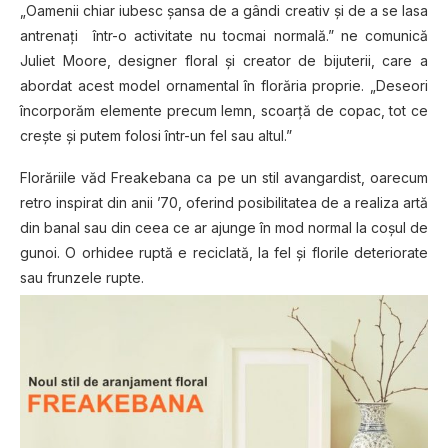
„Oamenii chiar iubesc şansa de a gândi creativ şi de a se lasa
antrenaţi într-o activitate nu tocmai normală.” ne comunică
Juliet Moore, designer floral şi creator de bijuterii, care a
abordat acest model ornamental în florăria proprie. „Deseori
încorporăm elemente precum lemn, scoarţă de copac, tot ce
crește şi putem folosi într-un fel sau altul.”
Florăriile văd Freakebana ca pe un stil avangardist, oarecum
retro inspirat din anii ’70, oferind posibilitatea de a realiza artă
din banal sau din ceea ce ar ajunge în mod normal la coşul de
gunoi. O orhidee ruptă e reciclată, la fel şi florile deteriorate
sau frunzele rupte.