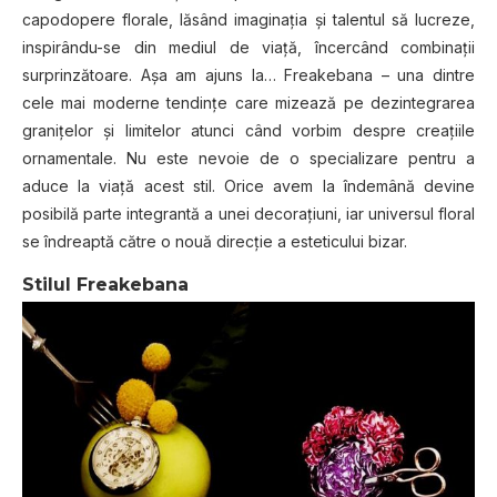
capodopere florale, lăsând imaginaţia şi talentul să lucreze,
inspirându-se din mediul de viaţă, încercând combinaţii
surprinzătoare. Aşa am ajuns la… Freakebana – una dintre
cele mai moderne tendinţe care mizează pe dezintegrarea
graniţelor şi limitelor atunci când vorbim despre creaţiile
ornamentale. Nu este nevoie de o specializare pentru a
aduce la viaţă acest stil. Orice avem la îndemână devine
posibilă parte integrantă a unei decoraţiuni, iar universul floral
se îndreaptă către o nouă direcţie a esteticului bizar.
Stilul Freakebana