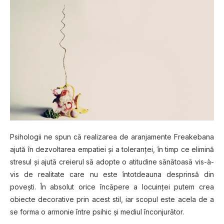
Psihologii ne spun că realizarea de aranjamente Freakebana
ajută în dezvoltarea empatiei şi a toleranţei, în timp ce elimină
stresul şi ajută creierul să adopte o atitudine sănătoasă vis-à-
vis de realitate care nu este întotdeauna desprinsă din
poveşti. În absolut orice încăpere a locuinţei putem crea
obiecte decorative prin acest stil, iar scopul este acela de a
se forma o armonie între psihic şi mediul înconjurător.