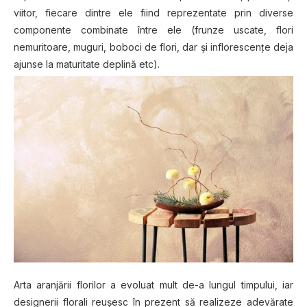
viitor, fiecare dintre ele fiind reprezentate prin diverse
componente combinate între ele (frunze uscate, flori
nemuritoare, muguri, boboci de flori, dar şi inflorescenţe deja
ajunse la maturitate deplină etc).
Arta aranjării florilor a evoluat mult de-a lungul timpului, iar
designerii florali reuşesc în prezent să realizeze adevărate