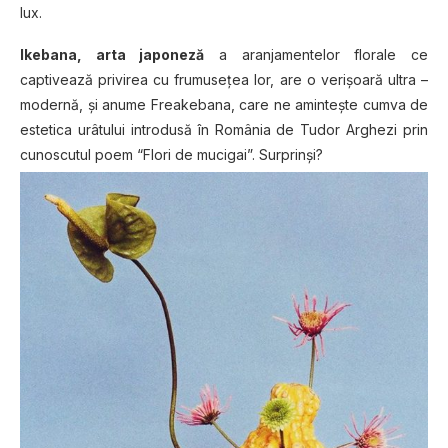
lux.
Ikebana, arta japoneză
a aranjamentelor florale ce
captivează privirea cu frumuseţea lor, are o verişoară ultra –
modernă, şi anume Freakebana, care ne aminteşte cumva de
estetica urâtului introdusă în România de Tudor Arghezi prin
cunoscutul poem “Flori de mucigai”. Surprinşi?