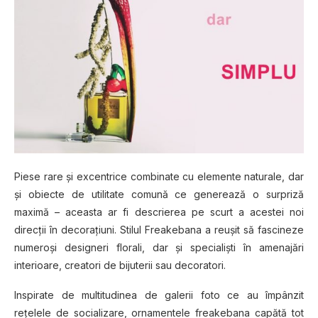
Piese rare şi excentrice combinate cu elemente naturale, dar
şi obiecte de utilitate comună ce generează o surpriză
maximă – aceasta ar fi descrierea pe scurt a acestei noi
direcţii în decoraţiuni. Stilul Freakebana a reuşit să fascineze
numeroşi designeri florali, dar şi specialişti în amenajări
interioare, creatori de bijuterii sau decoratori.
Inspirate de multitudinea de galerii foto ce au împânzit
reţelele de socializare, ornamentele freakebana capătă tot