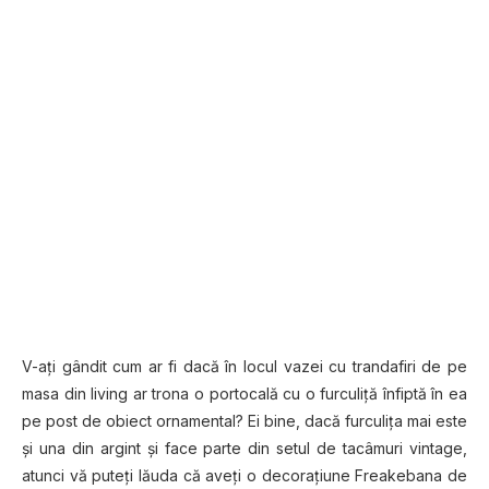
V-aţi gândit cum ar fi dacă în locul vazei cu trandafiri de pe
masa din living ar trona o portocală cu o furculiţă înfiptă în ea
pe post de obiect ornamental? Ei bine, dacă furculiţa mai este
şi una din argint şi face parte din setul de tacâmuri vintage,
atunci vă puteţi lăuda că aveţi o decoraţiune Freakebana de