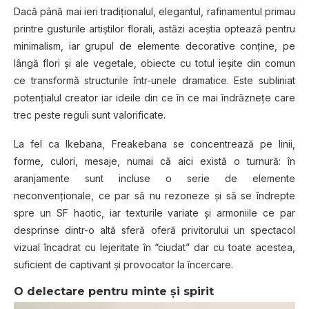
Dacă până mai ieri tradiţionalul, elegantul, rafinamentul primau
printre gusturile artiştilor florali, astăzi aceştia optează pentru
minimalism, iar grupul de elemente decorative conţine, pe
lângă flori şi ale vegetale, obiecte cu totul ieşite din comun
ce transformă structurile într-unele dramatice. Este subliniat
potenţialul creator iar ideile din ce în ce mai îndrăzneţe care
trec peste reguli sunt valorificate.
La fel ca Ikebana, Freakebana se concentrează pe linii,
forme, culori, mesaje, numai că aici există o turnură: în
aranjamente sunt incluse o serie de elemente
neconvenţionale, ce par să nu rezoneze şi să se îndrepte
spre un SF haotic, iar texturile variate şi armoniile ce par
desprinse dintr-o altă sferă oferă privitorului un spectacol
vizual încadrat cu lejeritate în “ciudat” dar cu toate acestea,
suficient de captivant şi provocator la încercare.
O delectare pentru minte şi spirit