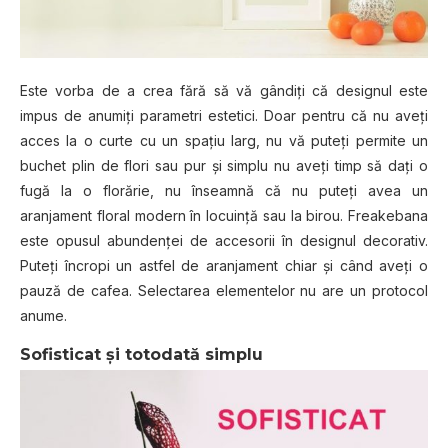
Este vorba de a crea fără să vă gândiţi că designul este
impus de anumiţi parametri estetici. Doar pentru că nu aveți
acces la o curte cu un spaţiu larg, nu vă puteți permite un
buchet plin de flori sau pur și simplu nu aveți timp să daţi o
fugă la o florărie, nu înseamnă că nu puteți avea un
aranjament floral modern în locuinţă sau la birou. Freakebana
este opusul abundenţei de accesorii în designul decorativ.
Puteţi încropi un astfel de aranjament chiar şi când aveţi o
pauză de cafea. Selectarea elementelor nu are un protocol
anume.
Sofisticat şi totodată simplu