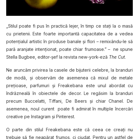
„Stilul poate fi pus în practică lejer, în timp ce stați la o masă
cu prietenii. Este foarte importantă capacitatea de a vedea
potențialul artistic în produse banale şi flori – remixându-le să
pară aranjate intenționat, poate chiar frumoase.” – ne spune
Stella Bugbee, editor-şef la revista new-york-eză
The Cut
.
Ne aruncăm privirea la casele de bijuterii celebre, la branduri
de modă, şi observăm de asemenea că mixul de metale
preţioase, parfumuri şi Freakebana este unul abordat cu
îndrăzneală în obiectele de decor. Le regăsim la branduri
precum Buccelatti, Tiffani, De Beers şi chiar Chanel. De
asemenea, noul curent poate fi admirat în multiple încercări
creative pe Instagram şi Pinterest.
O parte din stilul Freakebana este că ceea ce creați nu
trebuie să fie neapărat frumos, ci ciudat. Pentru un astfel de