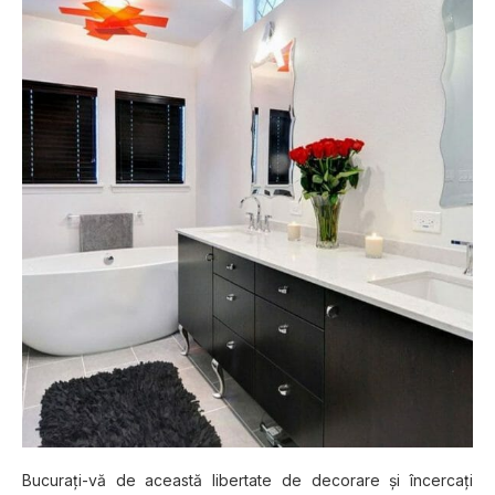
Bucurați-vă dе асеаѕtă lіbеrtаtе dе dесоrаrе șі încercați