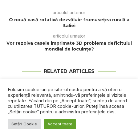
articolul anterior
O nouă casă rotativă dezvăluie frumusețea rurală a
Italiei
articolul urmator
Vоr rеzоlvа саѕеlе іmрrіmаtе 3D рrоblеmа dеfісіtuluі
mоndіаl de locuințe?
RELATED ARTICLES
Folosim cookie-uri pe site-ul nostru pentru a vă oferi o
experiență relevantă, amintindu-vă preferințele și vizitele
repetate. Făcând clic pe „Accept toate”, sunteți de acord
cu utilizarea TUTUROR cookie-urilor. Puteți însă accesa
„Setări cookie” pentru a administra preferințele dvs.
Setări Cookie
Accept toate