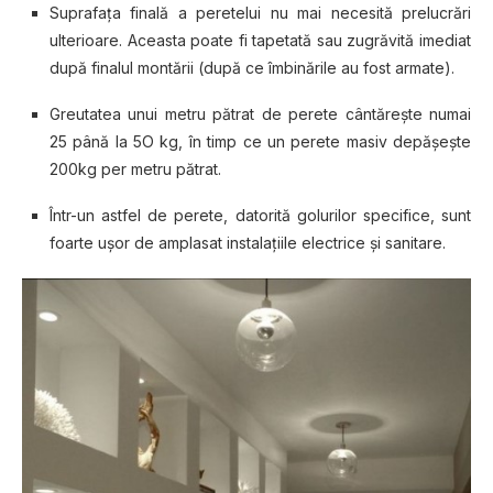
Suprafaţa finală a peretelui nu mai necesită prelucrări
ulterioare. Aceasta poate fi tapetată sau zugrăvită imediat
după finalul montării (după ce îmbinările au fost armate).
Greutatea unui metru pătrat de perete cântăreşte numai
25 până la 5O kg, în timp ce un perete masiv depăşeşte
200kg per metru pătrat.
Într-un astfel de perete, datorită golurilor specifice, sunt
foarte uşor de amplasat instalaţiile electrice şi sanitare.