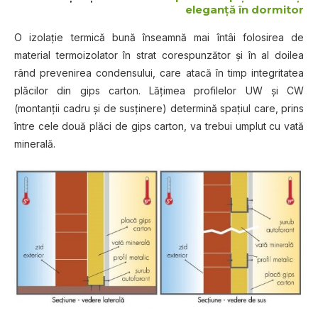
eleganţă în dormitor
O izolaţie termică bună înseamnă mai întâi folosirea de
material termoizolator în strat corespunzător şi în al doilea
rând prevenirea condensului, care atacă în timp integritatea
plăcilor din gips carton. Lăţimea profilelor UW şi CW
(montanţii cadru şi de susţinere) determină spaţiul care, prins
între cele două plăci de gips carton, va trebui umplut cu vată
minerală.