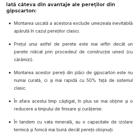
Iată câteva din avantaje ale pereţilor din
gipscarton:
Montarea uscată a acestora exclude umezeala inevitabilă
apărută în cazul pereţilor clasici.
Preţul unui astfel de perete este mai ieftin decât un
perete ridicat prin procedeul de construcţie umed (cu
cărămizi).
Montarea acestor pereţi din plăci de gipscarton este nu
numai curată, ci şi mai rapidă cu 50% faţă de sistemul
clasic.
În afara acestui timp câştigat, în plus se mai obţine şi o
reducere a timpului de finisare şi curăţenie.
În tandem cu vata minerală, au o capacitate de izolare
termică şi fonică mai bună decât pereţii obişnuiţi.