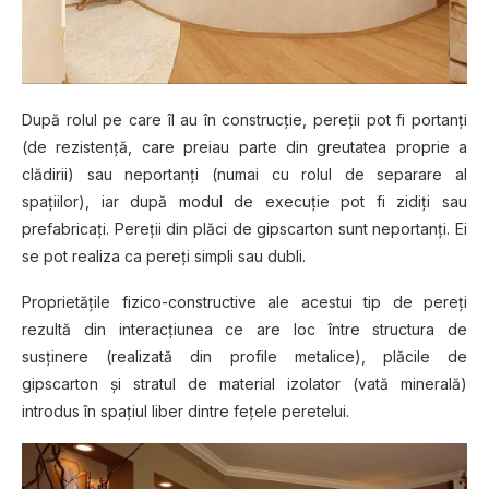
După rolul pe care îl au în construcţie, pereţii pot fi portanţi
(de rezistenţă, care preiau parte din greutatea proprie a
clădirii) sau neportanţi (numai cu rolul de separare al
spaţiilor), iar după modul de execuţie pot fi zidiţi sau
prefabricaţi. Pereţii din plăci de gipscarton sunt neportanţi. Ei
se pot realiza ca pereţi simpli sau dubli.
Proprietăţile fizico-constructive ale acestui tip de pereţi
rezultă din interacţiunea ce are loc între structura de
susţinere (realizată din profile metalice), plăcile de
gipscarton şi stratul de material izolator (vată minerală)
introdus în spaţiul liber dintre feţele peretelui.