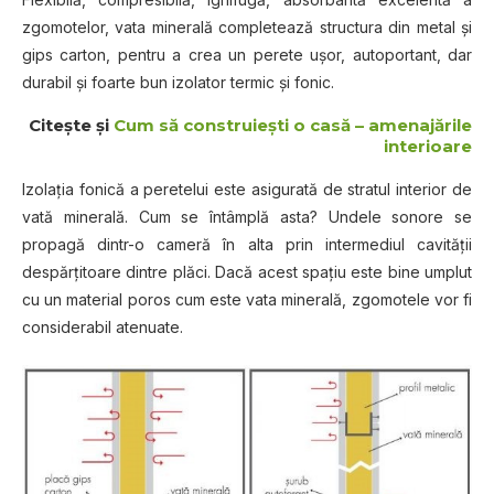
zgomotelor, vata minerală completează structura din metal şi
gips carton, pentru a crea un perete uşor, autoportant, dar
durabil şi foarte bun izolator termic şi fonic.
Citeşte şi
Cum să construieşti o casă – amenajările
interioare
Izolaţia fonică a peretelui este asigurată de stratul interior de
vată minerală. Cum se întâmplă asta? Undele sonore se
propagă dintr-o cameră în alta prin intermediul cavităţii
despărţitoare dintre plăci. Dacă acest spaţiu este bine umplut
cu un material poros cum este vata minerală, zgomotele vor fi
considerabil atenuate.