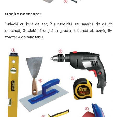
Unelte necesare:
1-nivelă cu bulă de aer, 2-şurubelniţă sau maşină de găurit
electrică, 3-ruletă, 4-drişcă şi şpaclu, 5-bandă abrazivă, 6-
foarfecă de tăiat tablă.