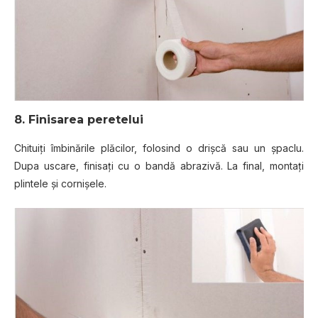
8. Finisarea peretelui
Chituiţi îmbinările plăcilor, folosind o drişcă sau un şpaclu.
Dupa uscare, finisaţi cu o bandă abrazivă. La final, montaţi
plintele şi cornişele.