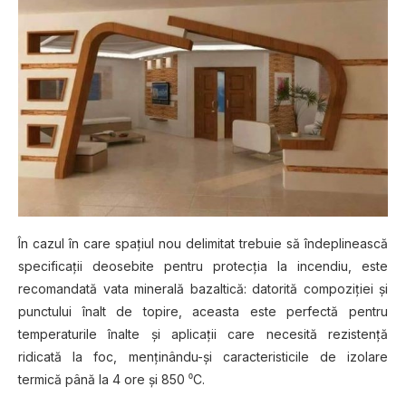
În cazul în care spaţiul nou delimitat trebuie să îndeplinească
specificaţii deosebite pentru protecţia la incendiu, este
recomandată vata minerală bazaltică: datorită compoziţiei şi
punctului înalt de topire, aceasta este perfectă pentru
temperaturile înalte şi aplicaţii care necesită rezistenţă
ridicată la foc, menţinându-şi caracteristicile de izolare
termică până la 4 ore şi 850 ⁰C.