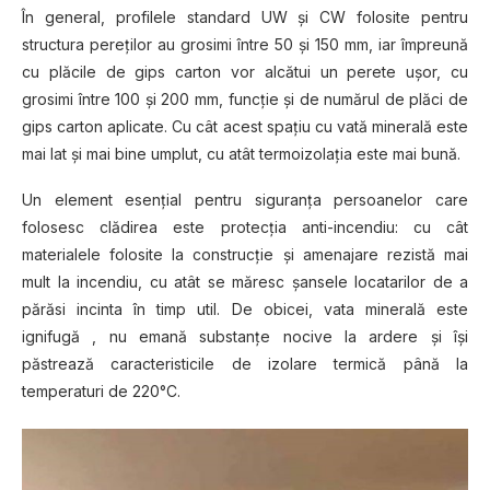
În general, profilele standard UW şi CW folosite pentru
structura pereţilor au grosimi între 50 şi 150 mm, iar împreună
cu plăcile de gips carton vor alcătui un perete uşor, cu
grosimi între 100 şi 200 mm, funcţie şi de numărul de plăci de
gips carton aplicate. Cu cât acest spaţiu cu vată minerală este
mai lat şi mai bine umplut, cu atât termoizolaţia este mai bună.
Un element esenţial pentru siguranţa persoanelor care
folosesc clădirea este protecţia anti-incendiu: cu cât
materialele folosite la construcţie şi amenajare rezistă mai
mult la incendiu, cu atât se măresc şansele locatarilor de a
părăsi incinta în timp util. De obicei, vata minerală este
ignifugă , nu emană substanţe nocive la ardere şi îşi
păstrează caracteristicile de izolare termică până la
temperaturi de 220°C.