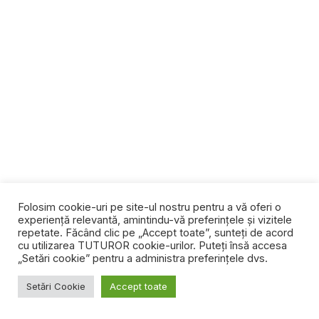
Folosim cookie-uri pe site-ul nostru pentru a vă oferi o
experiență relevantă, amintindu-vă preferințele și vizitele
repetate. Făcând clic pe „Accept toate”, sunteți de acord
AMENAJARI INTERIOARE
GIPSCARTON
cu utilizarea TUTUROR cookie-urilor. Puteți însă accesa
„Setări cookie” pentru a administra preferințele dvs.
PEREȚI DE GIPSCARTON
Setări Cookie
Accept toate
1 comentariu
1