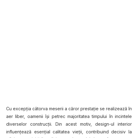
Cu excepţia câtorva meserii a căror prestaţie se realizează în
aer liber, oamenii îşi petrec majoritatea timpului în incintele
diverselor construcţii. Din acest motiv, design-ul interior
influenţează esenţial calitatea vieţii, contribuind decisiv la