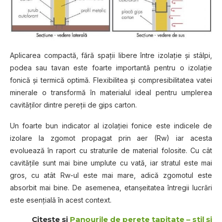
Aplicarea compactă, fără spaţii libere între izolaţie şi stâlpi,
podea sau tavan este foarte importantă pentru o izolaţie
fonică şi termică optimă. Flexibilitea şi compresibilitatea vatei
minerale o transformă în materialul ideal pentru umplerea
cavităţilor dintre pereţii de gips carton.
Un foarte bun indicator al izolaţiei fonice este indicele de
izolare la zgomot propagat prin aer (Rw) iar acesta
evoluează în raport cu straturile de material folosite. Cu cât
cavităţile sunt mai bine umplute cu vată, iar stratul este mai
gros, cu atât Rw-ul este mai mare, adică zgomotul este
absorbit mai bine. De asemenea, etanşeitatea întregii lucrări
este esenţială în acest context.
Citeşte şi
Panourile de perete tapiţate – stil şi