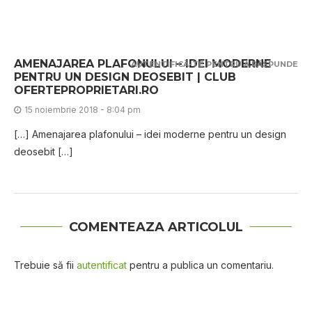
AMENAJAREA PLAFONULUI – IDEI MODERNE
AUTENTIFICĂ-TE PENTRU A RĂSPUNDE
PENTRU UN DESIGN DEOSEBIT | CLUB
OFERTEPROPRIETARI.RO
15 noiembrie 2018 - 8:04 pm
[…] Amenajarea plafonului – idei moderne pentru un design
deosebit […]
COMENTEAZA ARTICOLUL
Trebuie să fii
autentificat
pentru a publica un comentariu.