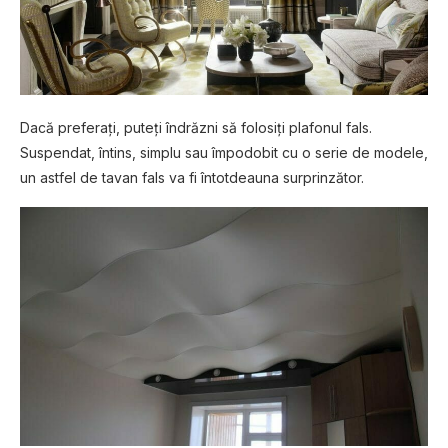
Dacă preferați, puteți îndrăzni să folosiți plafonul fals.
Suspendat, întins, simplu sau împodobit cu o serie de modele,
un astfel de tavan fals va fi întotdeauna surprinzător.