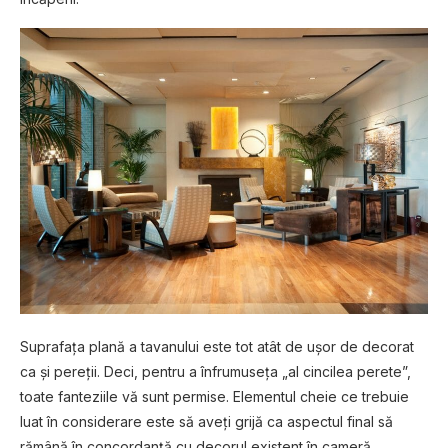
Suprafața plană a tavanului este tot atât de ușor de decorat
ca și pereții. Deci, pentru a înfrumuseța „al cincilea perete”,
toate fanteziile vă sunt permise. Elementul cheie ce trebuie
luat în considerare este să aveți grijă ca aspectul final să
rămână în concordanță cu decorul existent în cameră.