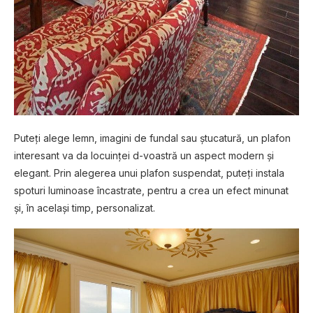
Puteți alege lemn, imagini de fundal sau ștucatură, un plafon
interesant va da locuinței d-voastră un aspect modern și
elegant. Prin alegerea unui plafon suspendat, puteți instala
spoturi luminoase încastrate, pentru a crea un efect minunat
și, în același timp, personalizat.