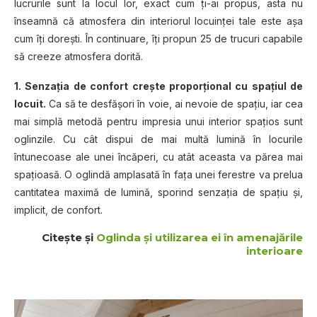
lucrurile sunt la locul lor, exact cum ţi-ai propus, asta nu
înseamnă că atmosfera din interiorul locuinţei tale este aşa
cum îţi doreşti. În continuare, îţi propun 25 de trucuri capabile
să creeze atmosfera dorită.
1. Senzaţia de confort creşte proporţional cu spaţiul de
locuit.
Ca să te desfăşori în voie, ai nevoie de spaţiu, iar cea
mai simplă metodă pentru impresia unui interior spaţios sunt
oglinzile. Cu cât dispui de mai multă lumină în locurile
întunecoase ale unei încăperi, cu atât aceasta va părea mai
spaţioasă. O oglindă amplasată în faţa unei ferestre va prelua
cantitatea maximă de lumină, sporind senzaţia de spaţiu şi,
implicit, de confort.
Citește și
Oglinda și utilizarea ei în amenajările
interioare