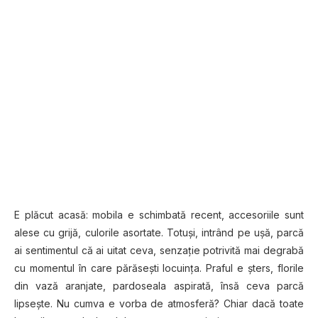
E plăcut acasă: mobila e schimbată recent, accesoriile sunt
alese cu grijă, culorile asortate. Totuşi, intrând pe uşă, parcă
ai sentimentul că ai uitat ceva, senzaţie potrivită mai degrabă
cu momentul în care părăseşti locuinţa. Praful e şters, florile
din vază aranjate, pardoseala aspirată, însă ceva parcă
lipseşte. Nu cumva e vorba de atmosferă? Chiar dacă toate