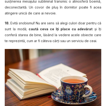
susţinerea mesajului subliminal transmis: o atmosferă boemă,
deconectantă. Un covor de pluş în dormitor poate fi acea
atingere unică de care ai nevoie.
18.
Evită snobismul! Nu are sens să alegi culori doar pentru că
sunt la modă;
caută ceva ce îţi place cu adevărat
şi îţi
conferă starea de bine, lăsând la vedere acele obiecte care
te reprezintă, cum ar fi câteva cărţi sau un serviciu de ceai.