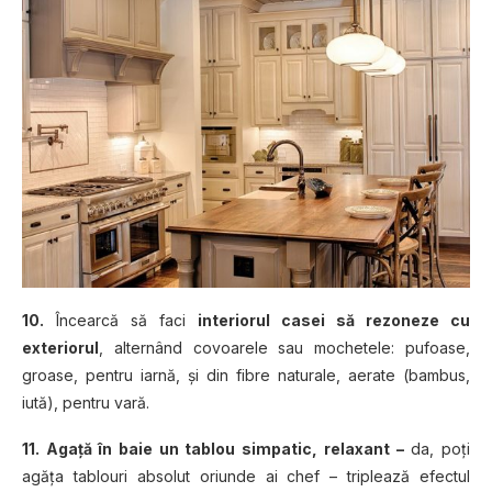
10.
Încearcă să faci
interiorul casei să rezoneze cu
exteriorul
, alternând covoarele sau mochetele: pufoase,
groase, pentru iarnă, şi din fibre naturale, aerate (bambus,
iută), pentru vară.
11. Agaţă în baie un tablou simpatic, relaxant –
da, poţi
agăţa tablouri absolut oriunde ai chef – triplează efectul