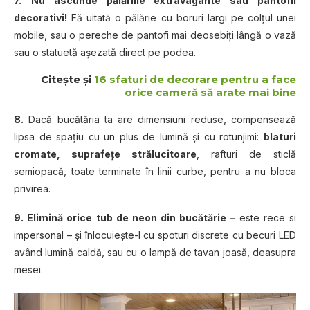
7.
Nu ascunde pălăriile extravagante sau pantofii
decorativi!
Fă uitată o pălărie cu boruri largi pe colţul unei
mobile, sau o pereche de pantofi mai deosebiţi lângă o vază
sau o statuetă aşezată direct pe podea.
Citește și
16 sfaturi de decorare pentru a face
orice cameră să arate mai bine
8.
Dacă bucătăria ta are dimensiuni reduse, compensează
lipsa de spaţiu cu un plus de lumină şi cu rotunjimi:
blaturi
cromate, suprafeţe strălucitoare
, rafturi de sticlă
semiopacă, toate terminate în linii curbe, pentru a nu bloca
privirea.
9. Elimină orice tub de neon din bucătărie –
este rece si
impersonal – şi înlocuieşte-l cu spoturi discrete cu becuri LED
având lumină caldă, sau cu o lampă de tavan joasă, deasupra
mesei.