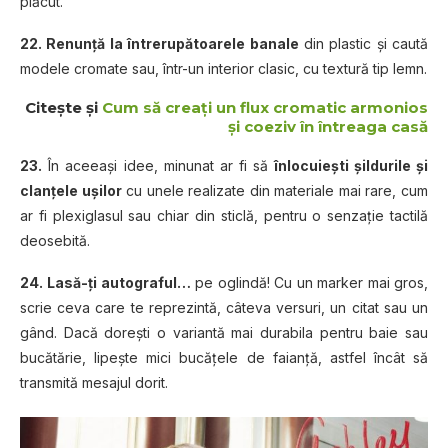
plăcut.
22. Renunţă la întrerupătoarele banale
din plastic şi caută
modele cromate sau, într-un interior clasic, cu textură tip lemn.
Citește și
Cum să creați un flux cromatic armonios
și coeziv în întreaga casă
23.
În aceeaşi idee, minunat ar fi să
înlocuieşti şildurile şi
clanţele uşilor
cu unele realizate din materiale mai rare, cum
ar fi plexiglasul sau chiar din sticlă, pentru o senzaţie tactilă
deosebită.
24.
Lasă-ţi autograful…
pe oglindă! Cu un marker mai gros,
scrie ceva care te reprezintă, câteva versuri, un citat sau un
gând. Dacă doreşti o variantă mai durabila pentru baie sau
bucătărie, lipeşte mici bucăţele de faianţă, astfel încât să
transmită mesajul dorit.