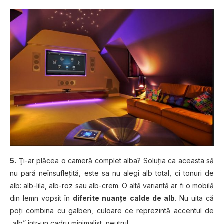
5.
Ţi-ar plăcea o cameră complet alba? Soluţia ca aceasta să
nu pară neînsufleţită, este sa nu alegi alb total, ci tonuri de
alb: alb-lila, alb-roz sau alb-crem. O altă variantă ar fi o mobilă
din lemn vopsit în
diferite nuanţe calde de alb
. Nu uita că
poţi combina cu galben, culoare ce reprezintă accentul de
„alb” într-un cadru minimalist, neutru!