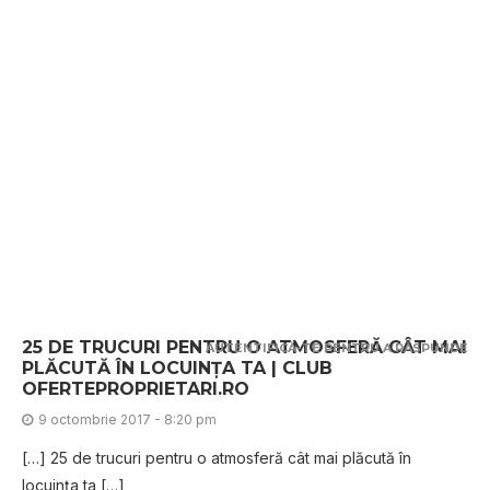
25 DE TRUCURI PENTRU O ATMOSFERĂ CÂT MAI
AUTENTIFICĂ-TE PENTRU A RĂSPUNDE
PLĂCUTĂ ÎN LOCUINȚA TA | CLUB
OFERTEPROPRIETARI.RO
9 octombrie 2017 - 8:20 pm
[…] 25 de trucuri pentru o atmosferă cât mai plăcută în
locuința ta […]