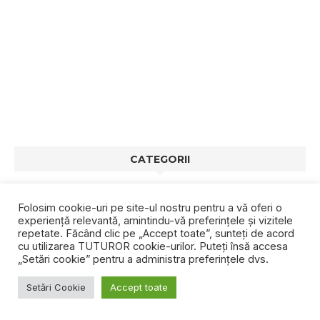
CATEGORII
Cum sa construiesti o casa
Folosim cookie-uri pe site-ul nostru pentru a vă oferi o
experiență relevantă, amintindu-vă preferințele și vizitele
Curtea si gradina
repetate. Făcând clic pe „Accept toate”, sunteți de acord
cu utilizarea TUTUROR cookie-urilor. Puteți însă accesa
„Setări cookie” pentru a administra preferințele dvs.
Arhitectura
Setări Cookie
Accept toate
Destinatii turistice