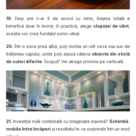
19.
Deşi unii n-ar fi de acord cu mine, liniştea totală e
benefică doar în teorie; în practică, alege
clopoţei de vânt
,
aceştia vor crea fundalul sonor ideal.
20.
Într-o zona prea albă, poţi monta un raft ceva mai sus de
înălţimea capului, unde poţi aşeza câteva
obiecte din sticlă
de culori diferite
. Scopul? Vei atrage privirea pe verticală.
21.
Investiţie nulă combinată cu imaginaţie maximă?
Schimbă
mobila între încăperi
şi rezultatul te va surprinde într-un mod