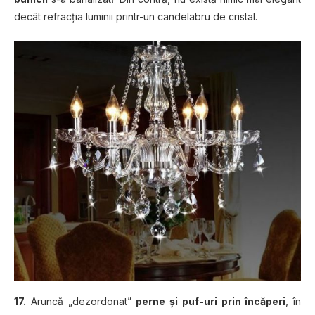
decât refracţia luminii printr-un candelabru de cristal.
17.
Aruncă „dezordonat”
perne şi puf-uri prin încăperi
, în