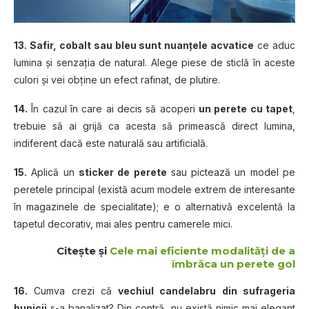
13. Safir, cobalt sau bleu sunt nuanţele acvatice
ce aduc
lumina şi senzaţia de natural. Alege piese de sticlă în aceste
culori şi vei obţine un efect rafinat, de plutire.
14.
În cazul în care ai decis să acoperi
un perete cu tapet
,
trebuie să ai grijă ca acesta să primească direct lumina,
indiferent dacă este naturală sau artificială.
15.
Aplică un
sticker de perete
sau pictează un model pe
peretele principal (există acum modele extrem de interesante
în magazinele de specialitate); e o alternativă excelentă la
tapetul decorativ, mai ales pentru camerele mici.
Citește și
Cele mai eficiente modalități de a
îmbrăca un perete gol
16.
Cumva crezi că
vechiul candelabru din sufrageria
bunicii
s-a banalizat? Din contră, nu există nimic mai elegant