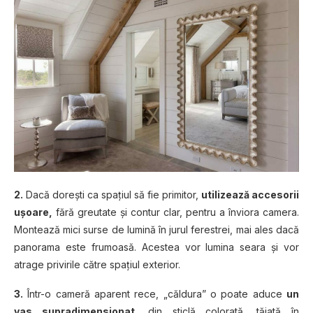
2.
Dacă doreşti ca spaţiul să fie primitor,
utilizează accesorii
uşoare,
fără greutate şi contur clar, pentru a înviora camera.
Montează mici surse de lumină în jurul ferestrei, mai ales dacă
panorama este frumoasă. Acestea vor lumina seara şi vor
atrage privirile către spaţiul exterior.
3.
Într-o cameră aparent rece, „căldura” o poate aduce
un
vas supradimensionat
, din sticlă colorată, tăiată în