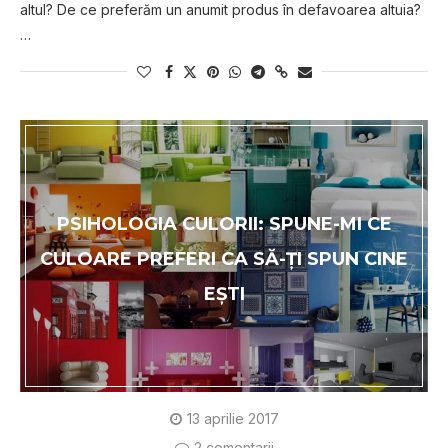
altul? De ce preferăm un anumit produs în defavoarea altuia?
…
PSIHOLOGIA CULORII: SPUNE-MI CE
CULOARE PREFERI CA SĂ-ŢI SPUN CINE
EŞTI
13 aprilie 2017
2 comentarii