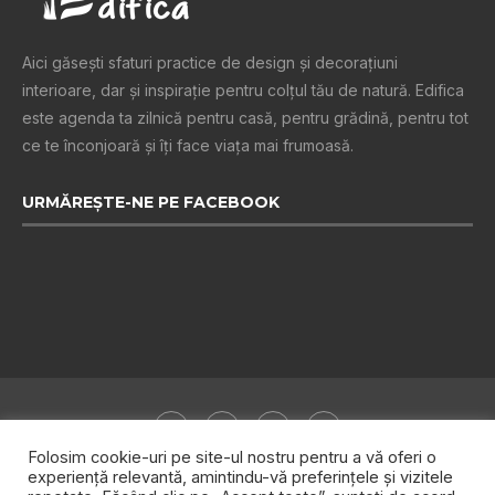
Aici găsești sfaturi practice de design şi decoraţiuni
interioare, dar și inspiraţie pentru colţul tău de natură. Edifica
este agenda ta zilnică pentru casă, pentru grădină, pentru tot
ce te înconjoară şi îţi face viaţa mai frumoasă.
URMĂREȘTE-NE PE FACEBOOK
Folosim cookie-uri pe site-ul nostru pentru a vă oferi o
experiență relevantă, amintindu-vă preferințele și vizitele