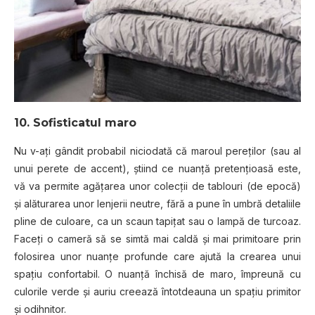
10. Sofisticatul maro
Nu v-ați gândit probabil niciodată că maroul pereților (sau al
unui perete de accent), știind ce nuanță pretențioasă este,
vă va permite agățarea unor colecții de tablouri (de epocă)
și alăturarea unor lenjerii neutre, fără a pune în umbră detaliile
pline de culoare, ca un scaun tapițat sau o lampă de turcoaz.
Faceți o cameră să se simtă mai caldă și mai primitoare prin
folosirea unor nuanțe profunde care ajută la crearea unui
spațiu confortabil. O nuanță închisă de maro, împreună cu
culorile verde și auriu creează întotdeauna un spațiu primitor
și odihnitor.