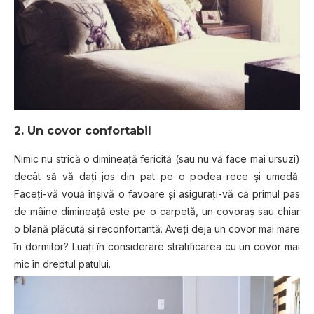
2. Un covor confortabil
Nimic nu strică o dimineață fericită (sau nu vă face mai ursuzi)
decât să vă dați jos din pat pe o podea rece și umedă.
Faceți-vă vouă înșivă o favoare și asigurați-vă că primul pas
de mâine dimineață este pe o carpetă, un covoraș sau chiar
o blană plăcută și reconfortantă. Aveți deja un covor mai mare
în dormitor? Luați în considerare stratificarea cu un covor mai
mic în dreptul patului.