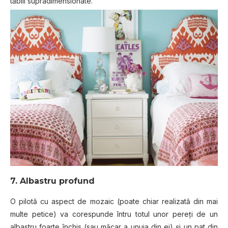
tăblii supradimensionate.
7. Albastru profund
O pilotă cu aspect de mozaic (poate chiar realizată din mai
multe petice) va corespunde întru totul unor pereți de un
albastru foarte închis (sau măcar a unuia din ei) și un pat din