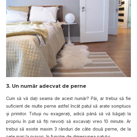
3. Un număr adecvat de perne
Cum să vă dați seama de acest număr? Păi, ar trebui să fie
suficient de multe perne astfel încât patul să arate somptuos
și primitor. Totuși nu exagerați, adică până să vă băgați la
propriu în pat să fiți nevoiți să excavați vreo 10 minute. Ar
trebui să existe maxim 3 rânduri de câte două perne, de la
cele mari la puișori, în funcție de dimesiunea patului.