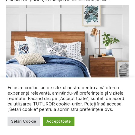
Folosim cookie-uri pe site-ul nostru pentru a vă oferi o
4. Un loc unde să stați (dar nu patul)
experiență relevantă, amintindu-vă preferințele și vizitele
repetate. Făcând clic pe „Accept toate”, sunteți de acord
Un loc bun (sau mai multe) pentru a sta jos vă va servi la
cu utilizarea TUTUROR cookie-urilor. Puteți însă accesa
„Setări cookie” pentru a administra preferințele dvs.
întreținerea unei conversații, la cititul unei cărți, la banalul
încălțat de dimineață sau verificarea e-mailului, astfel încât să
Setări Cookie
Accept toate
nu stricați patul de-abia aranjat.