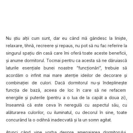
Nu știu alții cum sunt, dar eu când mă gândesc la liniște,
relaxare, tihnă, recreere și repaus, nu pot să nu fac referire la
singurul spațiu din casă care îmi oferă toate aceste beneficii,
și anume dormitorul. Tocmai pentru ca acesta să ne dăruiască
laturile esențiale bunei noastre ”funcționări”, trebuie să
acordăm o infinit mai mare atenție ideilor de decorare și
combinației de culori. Dacă dormitorul nu-și îndeplinește
funcția de bază, aceea de loc în care să ne refacem
energiile și puterile (pentru a o lua de la capăt a doua zi),
înseamnă că este ceva în neregulă cu aspectul său, cu
alăturarea culorilor, cu iluminatul, cu decorul în sine, toate
concurând la o odihnă inadecvată și la un somn agitat.
Atunci când vine vorba despre amenajarea dormitorului,