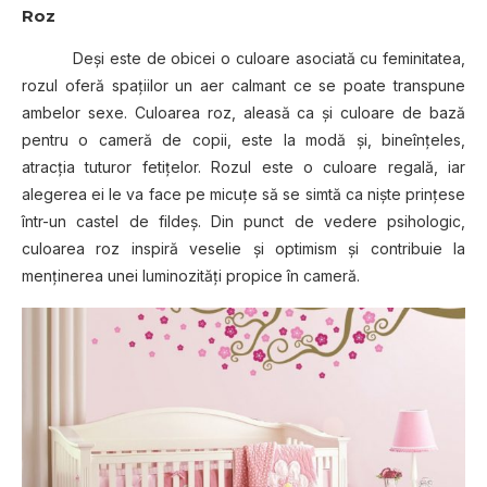
Roz
Deşi este de obicei o culoare asociată cu feminitatea,
rozul oferă spaţiilor un aer calmant ce se poate transpune
ambelor sexe. Culoarea roz, aleasă ca şi culoare de bază
pentru o cameră de copii, este la modă şi, bineînţeles,
atracţia tuturor fetiţelor. Rozul este o culoare regală, iar
alegerea ei le va face pe micuţe să se simtă ca nişte prinţese
într-un castel de fildeş. Din punct de vedere psihologic,
culoarea roz inspiră veselie şi optimism şi contribuie la
menţinerea unei luminozităţi propice în cameră.