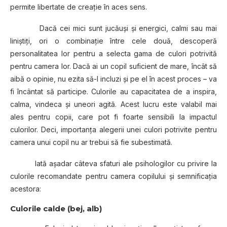
permite libertate de creaţie în aces sens.
Dacă cei mici sunt jucăuşi şi energici, calmi sau mai
liniştiţi, ori o combinaţie între cele două, descoperă
personalitatea lor pentru a selecta gama de culori potrivită
pentru camera lor. Dacă ai un copil suficient de mare, încât să
aibă o opinie, nu ezita să-l incluzi şi pe el în acest proces – va
fi încântat să participe. Culorile au capacitatea de a inspira,
calma, vindeca şi uneori agită. Acest lucru este valabil mai
ales pentru copii, care pot fi foarte sensibili la impactul
culorilor. Deci, importanţa alegerii unei culori potrivite pentru
camera unui copil nu ar trebui să fie subestimată.
Iată aşadar câteva sfaturi ale psihologilor cu privire la
culorile recomandate pentru camera copilului şi semnificaţia
acestora:
Culorile calde (bej, alb)