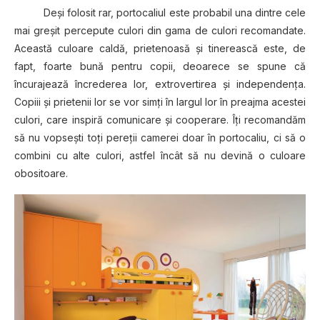
Deşi folosit rar, portocaliul este probabil una dintre cele
mai greşit percepute culori din gama de culori recomandate.
Această culoare caldă, prietenoasă şi tinerească este, de
fapt, foarte bună pentru copii, deoarece se spune că
încurajează încrederea lor, extrovertirea şi independenţa.
Copiii şi prietenii lor se vor simţi în largul lor în preajma acestei
culori, care inspiră comunicare şi cooperare. Îţi recomandăm
să nu vopseşti toţi pereţii camerei doar în portocaliu, ci să o
combini cu alte culori, astfel încât să nu devină o culoare
obositoare.