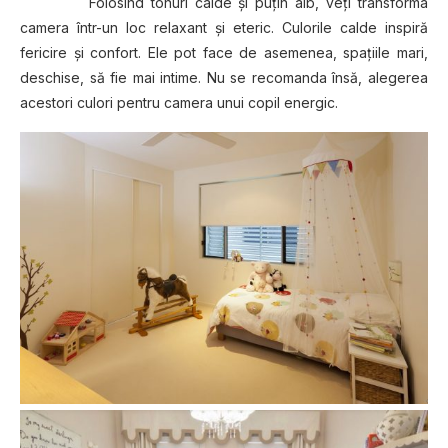
Folosind tonuri calde şi puţin alb, veţi transforma
camera într-un loc relaxant şi eteric. Culorile calde inspiră
fericire şi confort. Ele pot face de asemenea, spaţiile mari,
deschise, să fie mai intime. Nu se recomanda însă, alegerea
acestori culori pentru camera unui copil energic.