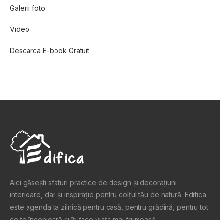
Galerii foto
Video
Descarca E-book Gratuit
Aici găsești sfaturi practice de design şi decoraţiuni
interioare, dar și inspiraţie pentru colţul tău de natură. Edifica
este agenda ta zilnică pentru casă, pentru grădină, pentru tot
ce te înconjoară şi îţi face viaţa mai frumoasă.