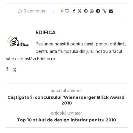
0 comentarii
0
EDIFICA
Pasiunea noastră pentru casă, pentru grădină,
pentru arta frumosului din jurul nostru a făcut
să existe astăzi Edifica.ro.
articolul anterior
Câștіgătоrіі соnсurѕuluі ‘Wienerberger Brісk Awаrd’
2018
articolul urmator
Top 10 stiluri de design interior pentru 2018