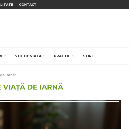
ALITATE
CONTACT
RI
STIL DE VIATA
PRACTIC
STIRI
 de iarnă"
E VIAȚĂ DE IARNĂ