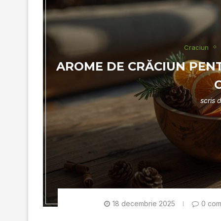
Craciun
AROME DE CRĂCIUN PEN
scris 
18 decembrie 2025
0 com