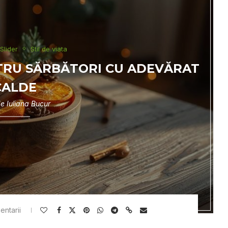
Slider
Stil de viata
TRU SĂRBĂTORI CU ADEVĂRAT
CALDE
de
Iuliana Bucur
entarii