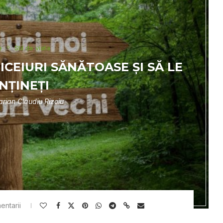
e
Stil de viata
CEIURI SĂNĂTOASE ȘI SĂ LE
NȚINEŢI
rian Claudiu Rizoiu
entarii