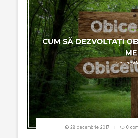
Divers
CUM SĂ DEZVOLTAȚI OBI
ME
scris de
Ma
28 decembrie 2017
0 com