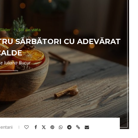
Slider
Stil de viata
TRU SĂRBĂTORI CU ADEVĂRAT
CALDE
de
Iuliana Bucur
entarii