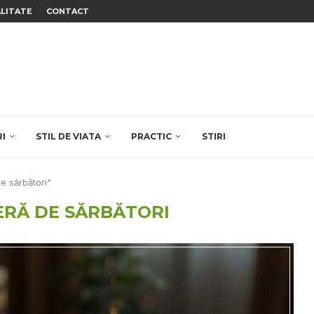
ALITATE
CONTACT
RI
STIL DE VIATA
PRACTIC
STIRI
e sărbători"
RĂ DE SĂRBĂTORI