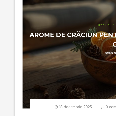
Craciun
AROME DE CRĂCIUN PEN
scris 
18 decembrie 2025
0 com