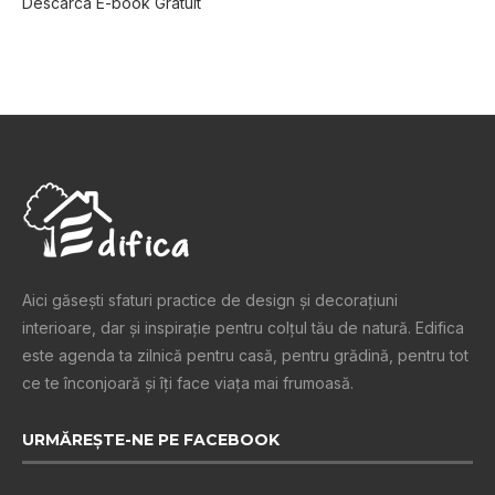
Descarca E-book Gratuit
Aici găsești sfaturi practice de design şi decoraţiuni
interioare, dar și inspiraţie pentru colţul tău de natură. Edifica
este agenda ta zilnică pentru casă, pentru grădină, pentru tot
ce te înconjoară şi îţi face viaţa mai frumoasă.
URMĂREȘTE-NE PE FACEBOOK