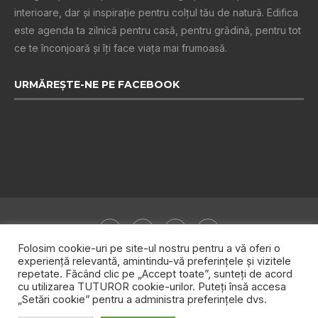
interioare, dar și inspiraţie pentru colţul tău de natură. Edifica
este agenda ta zilnică pentru casă, pentru grădină, pentru tot
ce te înconjoară şi îţi face viaţa mai frumoasă.
URMĂREȘTE-NE PE FACEBOOK
Folosim cookie-uri pe site-ul nostru pentru a vă oferi o
experiență relevantă, amintindu-vă preferințele și vizitele
repetate. Făcând clic pe „Accept toate”, sunteți de acord
Despre noi
Publicitate
Politica de confidențialitate
cu utilizarea TUTUROR cookie-urilor. Puteți însă accesa
„Setări cookie” pentru a administra preferințele dvs.
Contact