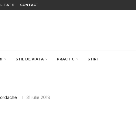
ALITATE
CONTACT
RI
STIL DE VIATA
PRACTIC
STIRI
Iordache
31 iulie 2018