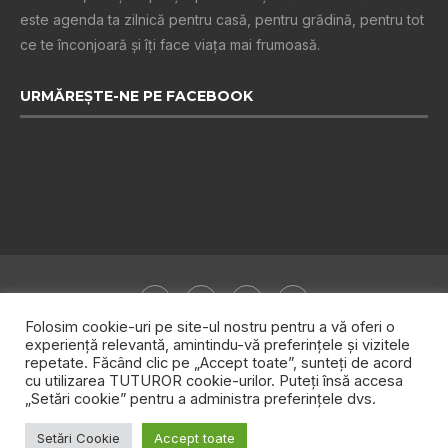
este agenda ta zilnică pentru casă, pentru grădină, pentru tot
ce te înconjoară şi îţi face viaţa mai frumoasă.
URMĂREȘTE-NE PE FACEBOOK
Folosim cookie-uri pe site-ul nostru pentru a vă oferi o
experiență relevantă, amintindu-vă preferințele și vizitele
repetate. Făcând clic pe „Accept toate”, sunteți de acord
Despre noi
Publicitate
Politica de confidențialitate
cu utilizarea TUTUROR cookie-urilor. Puteți însă accesa
„Setări cookie” pentru a administra preferințele dvs.
Contact
Setări Cookie
Accept toate