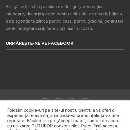
Aici găsești sfaturi practice de design şi decoraţiuni
interioare, dar și inspiraţie pentru colţul tău de natură. Edifica
este agenda ta zilnică pentru casă, pentru grădină, pentru tot
ce te înconjoară şi îţi face viaţa mai frumoasă.
URMĂREȘTE-NE PE FACEBOOK
Folosim cookie-uri pe site-ul nostru pentru a vă oferi o
experiență relevantă, amintindu-vă preferințele și vizitele
repetate. Făcând clic pe „Accept toate”, sunteți de acord
Despre noi
Publicitate
Politica de confidențialitate
cu utilizarea TUTUROR cookie-urilor. Puteți însă accesa