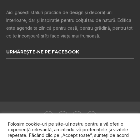
Aici găsești sfaturi practice de design şi decoraţiuni
interioare, dar și inspiraţie pentru colţul tău de natură. Edifica
este agenda ta zilnică pentru casă, pentru grădină, pentru tot
ce te înconjoară şi îţi face viaţa mai frumoasă.
URMĂREȘTE-NE PE FACEBOOK
Folosim cookie-uri pe site-ul nostru pentru a vă oferi o
experiență relevantă, amintindu-vă preferințele și vizitele
repetate. Făcând clic pe „Accept toate”, sunteți de acord
Despre noi
Publicitate
Politica de confidențialitate