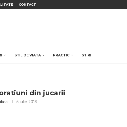
ALITATE
CONTACT
RI
STIL DE VIATA
PRACTIC
STIRI
ratiuni din jucarii
ifica
5 iulie 2018