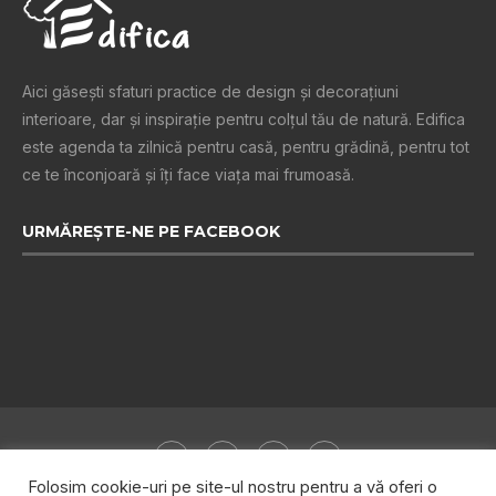
Aici găsești sfaturi practice de design şi decoraţiuni
interioare, dar și inspiraţie pentru colţul tău de natură. Edifica
este agenda ta zilnică pentru casă, pentru grădină, pentru tot
ce te înconjoară şi îţi face viaţa mai frumoasă.
URMĂREȘTE-NE PE FACEBOOK
Folosim cookie-uri pe site-ul nostru pentru a vă oferi o