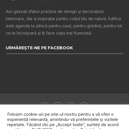
Aici găsești sfaturi practice de design şi decoraţiuni
interioare, dar și inspiraţie pentru colţul tău de natură. Edifica
este agenda ta zilnică pentru casă, pentru grădină, pentru tot
ce te înconjoară şi îţi face viaţa mai frumoasă.
URMĂREȘTE-NE PE FACEBOOK
Folosim cookie-uri pe site-ul nostru pentru a vă oferi o
experiență relevantă, amintindu-vă preferințele și vizitele
repetate. Făcând clic pe „Accept toate”, sunteți de acord
Despre noi
Publicitate
Politica de confidențialitate