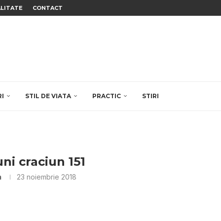
ALITATE
CONTACT
RI
STIL DE VIATA
PRACTIC
STIRI
ni craciun 151
a
23 noiembrie 2018