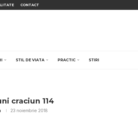
ALITATE
CONTACT
RI
STIL DE VIATA
PRACTIC
STIRI
ni craciun 114
a
23 noiembrie 2018