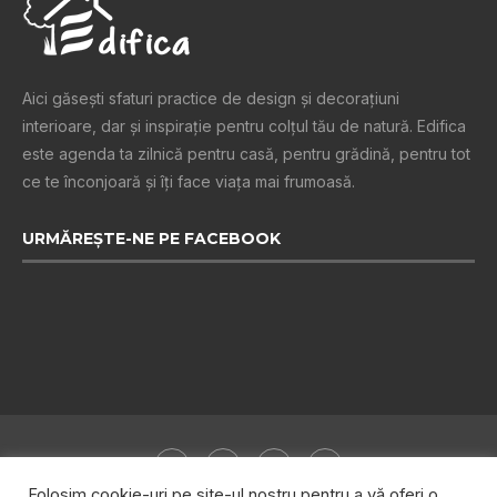
Aici găsești sfaturi practice de design şi decoraţiuni
interioare, dar și inspiraţie pentru colţul tău de natură. Edifica
este agenda ta zilnică pentru casă, pentru grădină, pentru tot
ce te înconjoară şi îţi face viaţa mai frumoasă.
URMĂREȘTE-NE PE FACEBOOK
Folosim cookie-uri pe site-ul nostru pentru a vă oferi o