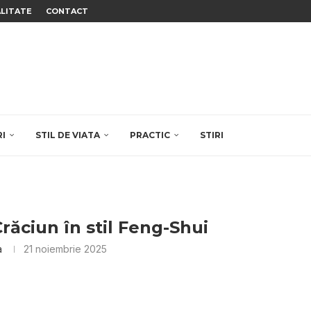
ALITATE
CONTACT
RI
STIL DE VIATA
PRACTIC
STIRI
răciun în stil Feng-Shui
a
21 noiembrie 2025